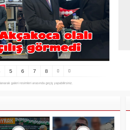
4
5
6
7
8
llanarak galeri resimleri arasında geçiş yapabilirsiniz.