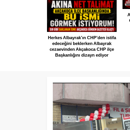
A
Herkes Albayrak’ın CHP’den istifa
edeceğini beklerken Albayrak
cezaevinden Akçakoca CHP ilçe
Başkanlığını dizayn ediyor