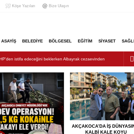
Köşe Yazıları
Bize Ulaşın
ASAYİŞ
BELEDİYE
BÖLGESEL
EĞİTİM
SİYASET
SAĞL
şturucu Operasyonu: 1 Tutuklama, 3 Şüpheliye Adli Kontrol
ÜNYASININ KALBİ KALE KOYU LANSMANINDA ATTI
unluk: Misafirler Yer Bulmakta Zorlandı
LİK ALARMI!
HP’den istifa edeceğini beklerken Albayrak cezaevinden
şkanlığını dizayn ediyor
AKÇAKOCA’DA İŞ DÜNYASI
KALBİ KALE KOYU