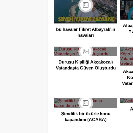
Alba
bu havalar Fikret Albayrak’ın
Y
havaları
Duruşu Kişiliği Akçakocalı
Vatandaşta Güven Oluşturdu
Akça
Kö
Vatan
A
Şimdilik bir özürle konu
kapandımı (ACABA)