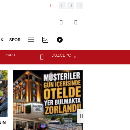
IK
SPOR
DÜZCE
°C
EURO
DİĞER
FOTO
VİDEO
ALTIN
GALERİ
GALERİ
DOLAR
NIN