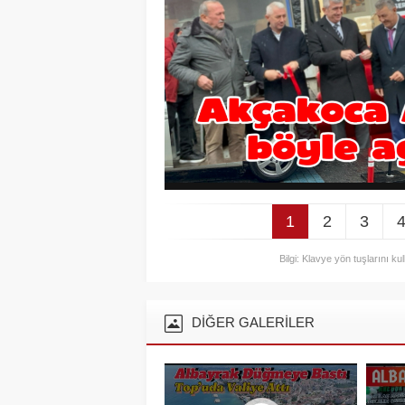
1
2
3
Bilgi: Klavye yön tuşlarını ku
DİĞER GALERİLER