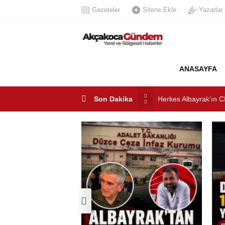
Gazeteler
Sitene Ekle
Yazarlar
ANASAYFA
Son Dakika
Akçakoca’da Dev Uyu
AKÇAKOCA’DA İŞ D
Saklı Koy Otel’de Yoğ
SAHİLLERDE TEMİZ
Herkes Albayrak’ın C
Akçakoca CHP ilçe Ba