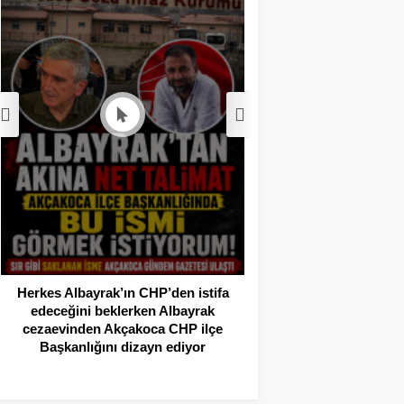
Akçakoca’da Dev
Operasyonu: 1 Tutukl
Adli Kont
Herkes Albayrak’ın CHP’den istifa
edeceğini beklerken Albayrak
cezaevinden Akçakoca CHP ilçe
Başkanlığını dizayn ediyor