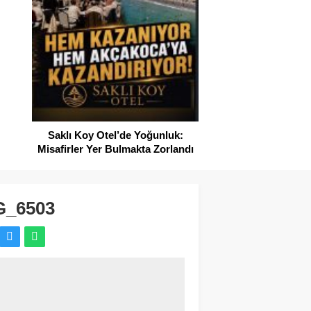
SAHİLLERDE TEMİZ
Saklı Koy Otel’de Yoğunluk:
Misafirler Yer Bulmakta Zorlandı
G_6503