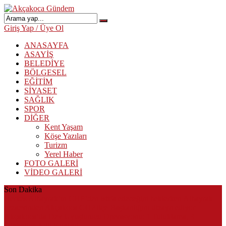
Giriş Yap / Üye Ol
ANASAYFA
ASAYİŞ
BELEDİYE
BÖLGESEL
EĞİTİM
SİYASET
SAĞLIK
SPOR
DİĞER
Kent Yaşam
Köşe Yazıları
Turizm
Yerel Haber
FOTO GALERİ
VİDEO GALERİ
Son Dakika
Herkes Albayrak’ın CHP’den istifa edeceğini beklerken Albayrak
cezaevinden Akçakoca CHP ilçe Başkanlığını dizayn ediyor
Akçakoca’da Dev Uyuşturucu Operasyonu: 1 Tutuklama, 3
Şüpheliye Adli Kontrol