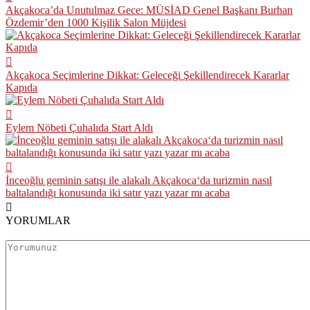
Akçakoca’da Unutulmaz Gece: MÜSİAD Genel Başkanı Burhan
Özdemir’den 1000 Kişilik Salon Müjdesi
Akçakoca Seçimlerine Dikkat: Geleceği Şekillendirecek Kararlar
Kapıda
Eylem Nöbeti Çuhalıda Start Aldı
İnceoğlu geminin satışı ile alakalı Akçakoca‘da turizmin nasıl
baltalandığı konusunda iki satır yazı yazar mı acaba
YORUMLAR