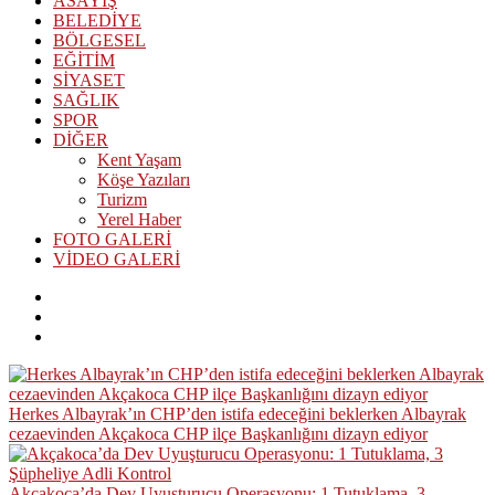
ASAYİŞ
BELEDİYE
BÖLGESEL
EĞİTİM
SİYASET
SAĞLIK
SPOR
DİĞER
Kent Yaşam
Köşe Yazıları
Turizm
Yerel Haber
FOTO GALERİ
VİDEO GALERİ
Herkes Albayrak’ın CHP’den istifa edeceğini beklerken Albayrak
cezaevinden Akçakoca CHP ilçe Başkanlığını dizayn ediyor
Akçakoca’da Dev Uyuşturucu Operasyonu: 1 Tutuklama, 3