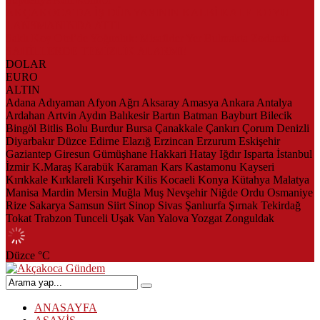
AKÇAKOCA’DA İŞ DÜNYASININ KALBİ KALE KOYU
LANSMANINDA ATTI
Saklı Koy Otel’de Yoğunluk: Misafirler Yer Bulmakta Zorlandı
SAHİLLERDE TEMİZLİK ALARMI!
DOLAR
EURO
ALTIN
Adana
Adıyaman
Afyon
Ağrı
Aksaray
Amasya
Ankara
Antalya
Ardahan
Artvin
Aydın
Balıkesir
Bartın
Batman
Bayburt
Bilecik
Bingöl
Bitlis
Bolu
Burdur
Bursa
Çanakkale
Çankırı
Çorum
Denizli
Diyarbakır
Düzce
Edirne
Elazığ
Erzincan
Erzurum
Eskişehir
Gaziantep
Giresun
Gümüşhane
Hakkari
Hatay
Iğdır
Isparta
İstanbul
İzmir
K.Maraş
Karabük
Karaman
Kars
Kastamonu
Kayseri
Kırıkkale
Kırklareli
Kırşehir
Kilis
Kocaeli
Konya
Kütahya
Malatya
Manisa
Mardin
Mersin
Muğla
Muş
Nevşehir
Niğde
Ordu
Osmaniye
Rize
Sakarya
Samsun
Siirt
Sinop
Sivas
Şanlıurfa
Şırnak
Tekirdağ
Tokat
Trabzon
Tunceli
Uşak
Van
Yalova
Yozgat
Zonguldak
Düzce
°C
ANASAYFA