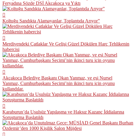
Feryadına Sözde DSİ Akçakoca ya Yıktı
Koltuğu Sandıkta Alamayanlar, Toplantıda Arıyor”
Merdivendeki Çatlaklar Ve Gelişi Güzel Dökülen Harç Tehlikenin
habercisi
Akçakoca Belediye Başkanı Okan Yanmaz, ve eşi Nursel
Yanmaz, Cumhurbaşkanı Seçimi’nin ikinci turu için oyunu
kullandılar.
Karaburun’da Usulsüz Yapılaşma ve Haksız Kazanç İddialarına
Soruşturma Başlatıldı