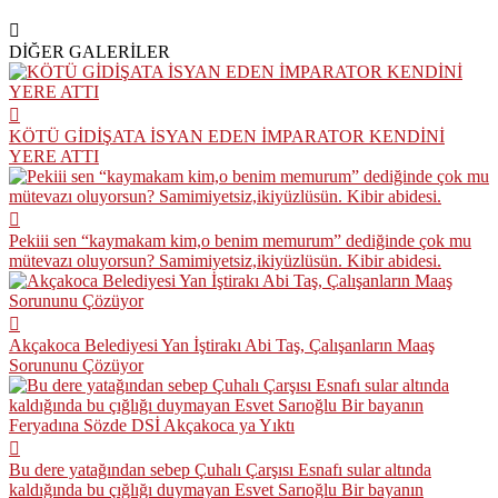
DİĞER GALERİLER
KÖTÜ GİDİŞATA İSYAN EDEN İMPARATOR KENDİNİ
YERE ATTI
Pekiii sen “kaymakam kim,o benim memurum” dediğinde çok mu
mütevazı oluyorsun? Samimiyetsiz,ikiyüzlüsün. Kibir abidesi.
Akçakoca Belediyesi Yan İştirakı Abi Taş, Çalışanların Maaş
Sorununu Çözüyor
Bu dere yatağından sebep Çuhalı Çarşısı Esnafı sular altında
kaldığında bu çığlığı duymayan Esvet Sarıoğlu Bir bayanın