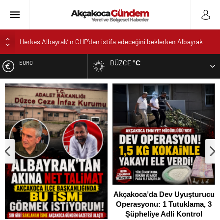
Herkes Albayrak’ın CHP’den istifa edeceğini beklerken Albayrak
cezaevinden Akçakoca CHP ilçe Başkanlığını dizayn ediyor
DÜZCE
°C
EURO
Akçakoca’da Dev Uyuşturucu Operasyonu: 1 Tutuklama, 3
Şüpheliye Adli Kontrol
ALTIN
AKÇAKOCA’DA İŞ DÜNYASININ KALBİ KALE KOYU
LANSMANINDA ATTI
DOLAR
Saklı Koy Otel’de Yoğunluk: Misafirler Yer Bulmakta Zorlandı
SAHİLLERDE TEMİZLİK ALARMI!
Akçakoca’da Dev Uyuşturucu
Operasyonu: 1 Tutuklama, 3
Şüpheliye Adli Kontrol