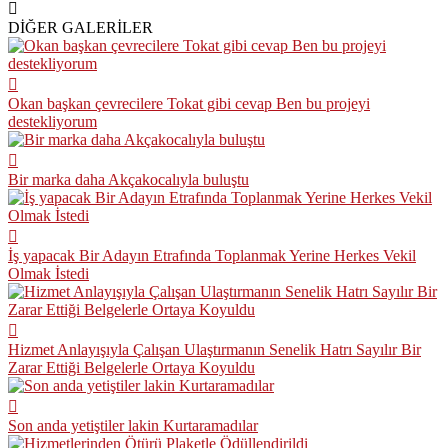
DİĞER GALERİLER
Okan başkan çevrecilere Tokat gibi cevap Ben bu projeyi
destekliyorum
Bir marka daha Akçakocalıyla buluştu
İş yapacak Bir Adayın Etrafında Toplanmak Yerine Herkes Vekil
Olmak İstedi
Hizmet Anlayışıyla Çalışan Ulaştırmanın Senelik Hatrı Sayılır Bir
Zarar Ettiği Belgelerle Ortaya Koyuldu
Son anda yetiştiler lakin Kurtaramadılar