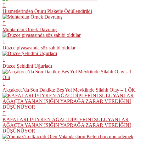
Hizmetlerinden Ötürü Plaketle Ödüllendirildi
Muhtardan Örnek Davranış
Düzce piyasasında söz sahibi oldular
Düzce Şehidini Uğurladı
Akçakoca’da Son Dakika: Beş Yol Mevkiinde Silahlı Olay – 1 Ölü
KAFALARI İYİYKEN AĞAÇ DİPLERİNİ SULUYANLAR
AĞAÇTA YANAN IŞIĞIN YAPRAĞA ZARAR VERDİĞİNİ
DÜŞÜNÜYOR