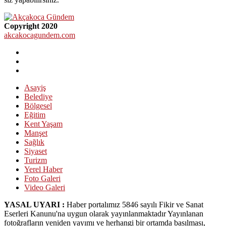
Copyright 2020
akcakocagundem.com
Asayiş
Belediye
Bölgesel
Eğitim
Kent Yaşam
Manşet
Sağlık
Siyaset
Turizm
Yerel Haber
Foto Galeri
Video Galeri
YASAL UYARI :
Haber portalımız 5846 sayılı Fikir ve Sanat
Eserleri Kanunu'na uygun olarak yayınlanmaktadır Yayınlanan
fotoğrafların yeniden yayımı ve herhangi bir ortamda basılması,