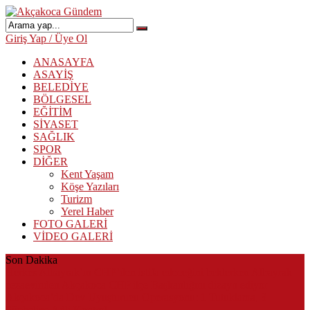
Giriş Yap / Üye Ol
ANASAYFA
ASAYİŞ
BELEDİYE
BÖLGESEL
EĞİTİM
SİYASET
SAĞLIK
SPOR
DİĞER
Kent Yaşam
Köşe Yazıları
Turizm
Yerel Haber
FOTO GALERİ
VİDEO GALERİ
Son Dakika
Herkes Albayrak’ın CHP’den istifa edeceğini beklerken Albayrak
cezaevinden Akçakoca CHP ilçe Başkanlığını dizayn ediyor
Akçakoca’da Dev Uyuşturucu Operasyonu: 1 Tutuklama, 3
Şüpheliye Adli Kontrol