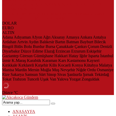
AKÇAKOCA’DA İŞ DÜNYASININ KALBİ KALE KOYU
LANSMANINDA ATTI
Saklı Koy Otel’de Yoğunluk: Misafirler Yer Bulmakta Zorlandı
SAHİLLERDE TEMİZLİK ALARMI!
DOLAR
EURO
ALTIN
Adana
Adıyaman
Afyon
Ağrı
Aksaray
Amasya
Ankara
Antalya
Ardahan
Artvin
Aydın
Balıkesir
Bartın
Batman
Bayburt
Bilecik
Bingöl
Bitlis
Bolu
Burdur
Bursa
Çanakkale
Çankırı
Çorum
Denizli
Diyarbakır
Düzce
Edirne
Elazığ
Erzincan
Erzurum
Eskişehir
Gaziantep
Giresun
Gümüşhane
Hakkari
Hatay
Iğdır
Isparta
İstanbul
İzmir
K.Maraş
Karabük
Karaman
Kars
Kastamonu
Kayseri
Kırıkkale
Kırklareli
Kırşehir
Kilis
Kocaeli
Konya
Kütahya
Malatya
Manisa
Mardin
Mersin
Muğla
Muş
Nevşehir
Niğde
Ordu
Osmaniye
Rize
Sakarya
Samsun
Siirt
Sinop
Sivas
Şanlıurfa
Şırnak
Tekirdağ
Tokat
Trabzon
Tunceli
Uşak
Van
Yalova
Yozgat
Zonguldak
Düzce
°C
ANASAYFA