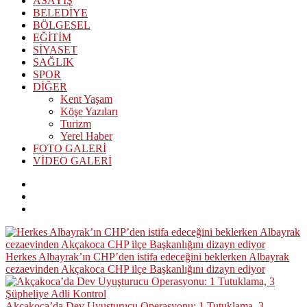
ASAYİŞ
BELEDİYE
BÖLGESEL
EĞİTİM
SİYASET
SAĞLIK
SPOR
DİĞER
Kent Yaşam
Köşe Yazıları
Turizm
Yerel Haber
FOTO GALERİ
VİDEO GALERİ
Herkes Albayrak’ın CHP’den istifa edeceğini beklerken Albayrak
cezaevinden Akçakoca CHP ilçe Başkanlığını dizayn ediyor
Akçakoca’da Dev Uyuşturucu Operasyonu: 1 Tutuklama, 3