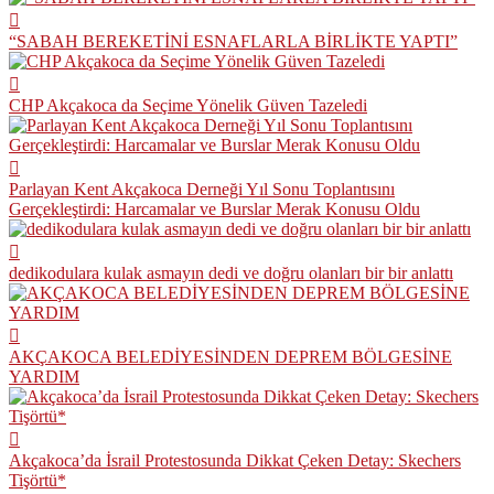
“SABAH BEREKETİNİ ESNAFLARLA BİRLİKTE YAPTI”
CHP Akçakoca da Seçime Yönelik Güven Tazeledi
Parlayan Kent Akçakoca Derneği Yıl Sonu Toplantısını
Gerçekleştirdi: Harcamalar ve Burslar Merak Konusu Oldu
dedikodulara kulak asmayın dedi ve doğru olanları bir bir anlattı
AKÇAKOCA BELEDİYESİNDEN DEPREM BÖLGESİNE
YARDIM
Akçakoca’da İsrail Protestosunda Dikkat Çeken Detay: Skechers
Tişörtü*