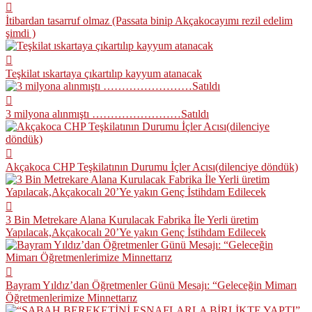
İtibardan tasarruf olmaz (Passata binip Akçakocayımı rezil edelim
şimdi )
Teşkilat ıskartaya çıkartılıp kayyum atanacak
3 milyona alınmıştı ……………………Satıldı
Akçakoca CHP Teşkilatının Durumu İçler Acısı(dilenciye döndük)
3 Bin Metrekare Alana Kurulacak Fabrika İle Yerli üretim
Yapılacak,Akçakocalı 20’Ye yakın Genç İstihdam Edilecek
Bayram Yıldız’dan Öğretmenler Günü Mesajı: “Geleceğin Mimarı
Öğretmenlerimize Minnettarız