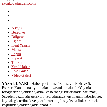
akcakocagundem.com
Asayiş
Belediye
Bölgesel
Eğitim
Kent Yaşam
Manşet
Sağlık
Siyaset
Turizm
Yerel Haber
Foto Galeri
Video Galeri
YASAL UYARI :
Haber portalımız 5846 sayılı Fikir ve Sanat
Eserleri Kanunu'na uygun olarak yayınlanmaktadır Yayınlanan
fotoğrafların yeniden yayımı ve herhangi bir ortamda basılması,
önceden yazılı izin gerektirir. Portalımızda yayınlanan haberler ise,
kaynak gösterilmek ve portalımızın ilgili sayfasına link verilmek
koşuluyla yeniden yayınlanabilir.