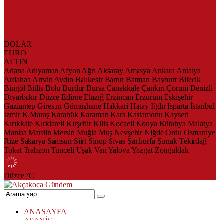
AKÇAKOCA’DA İŞ DÜNYASININ KALBİ KALE KOYU
LANSMANINDA ATTI
Saklı Koy Otel’de Yoğunluk: Misafirler Yer Bulmakta Zorlandı
SAHİLLERDE TEMİZLİK ALARMI!
DOLAR
EURO
ALTIN
Adana
Adıyaman
Afyon
Ağrı
Aksaray
Amasya
Ankara
Antalya
Ardahan
Artvin
Aydın
Balıkesir
Bartın
Batman
Bayburt
Bilecik
Bingöl
Bitlis
Bolu
Burdur
Bursa
Çanakkale
Çankırı
Çorum
Denizli
Diyarbakır
Düzce
Edirne
Elazığ
Erzincan
Erzurum
Eskişehir
Gaziantep
Giresun
Gümüşhane
Hakkari
Hatay
Iğdır
Isparta
İstanbul
İzmir
K.Maraş
Karabük
Karaman
Kars
Kastamonu
Kayseri
Kırıkkale
Kırklareli
Kırşehir
Kilis
Kocaeli
Konya
Kütahya
Malatya
Manisa
Mardin
Mersin
Muğla
Muş
Nevşehir
Niğde
Ordu
Osmaniye
Rize
Sakarya
Samsun
Siirt
Sinop
Sivas
Şanlıurfa
Şırnak
Tekirdağ
Tokat
Trabzon
Tunceli
Uşak
Van
Yalova
Yozgat
Zonguldak
Düzce
°C
ANASAYFA