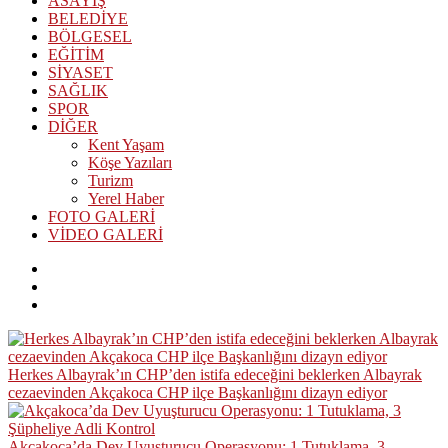
ASAYİŞ
BELEDİYE
BÖLGESEL
EĞİTİM
SİYASET
SAĞLIK
SPOR
DİĞER
Kent Yaşam
Köşe Yazıları
Turizm
Yerel Haber
FOTO GALERİ
VİDEO GALERİ
Herkes Albayrak’ın CHP’den istifa edeceğini beklerken Albayrak
cezaevinden Akçakoca CHP ilçe Başkanlığını dizayn ediyor
Akçakoca’da Dev Uyuşturucu Operasyonu: 1 Tutuklama, 3