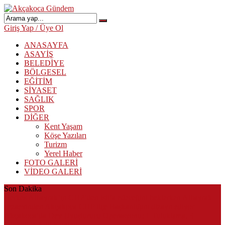
Giriş Yap / Üye Ol
ANASAYFA
ASAYİŞ
BELEDİYE
BÖLGESEL
EĞİTİM
SİYASET
SAĞLIK
SPOR
DİĞER
Kent Yaşam
Köşe Yazıları
Turizm
Yerel Haber
FOTO GALERİ
VİDEO GALERİ
Son Dakika
Herkes Albayrak’ın CHP’den istifa edeceğini beklerken Albayrak
cezaevinden Akçakoca CHP ilçe Başkanlığını dizayn ediyor
Akçakoca’da Dev Uyuşturucu Operasyonu: 1 Tutuklama, 3
Şüpheliye Adli Kontrol