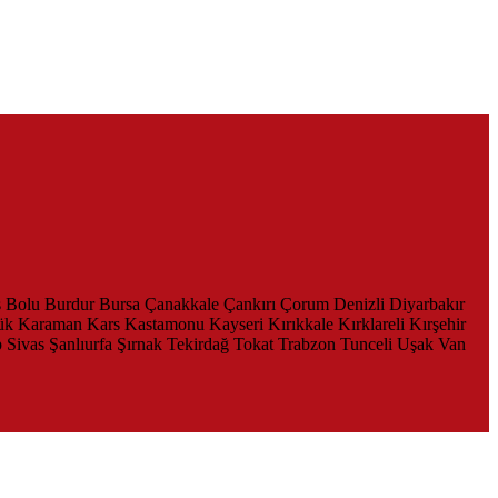
s
Bolu
Burdur
Bursa
Çanakkale
Çankırı
Çorum
Denizli
Diyarbakır
ük
Karaman
Kars
Kastamonu
Kayseri
Kırıkkale
Kırklareli
Kırşehir
p
Sivas
Şanlıurfa
Şırnak
Tekirdağ
Tokat
Trabzon
Tunceli
Uşak
Van