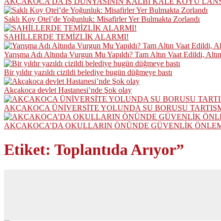
AKÇAKOCA’DA İŞ DÜNYASININ KALBİ KALE KOYU LAN
Saklı Koy Otel’de Yoğunluk: Misafirler Yer Bulmakta Zorlandı
SAHİLLERDE TEMİZLİK ALARMI!
Yarışma Adı Altında Vurgun Mu Yapıldı? Tam Altın Vaat Edildi, Altı
Bir yıldır yazıldı çizildi belediye bugün düğmeye bastı
Akçakoca devlet Hastanesi’nde Şok olay
AKÇAKOCA ÜNİVERSİTE YOLUNDA SU BORUSU TARTIŞ
AKÇAKOCA’DA OKULLARIN ÖNÜNDE GÜVENLİK ÖNLEML
Etiket:
Toplantıda Arıyor”