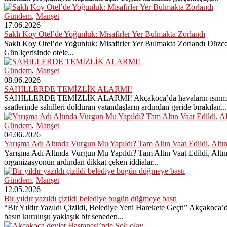
Gündem
,
Manşet
17.06.2026
Saklı Koy Otel’de Yoğunluk: Misafirler Yer Bulmakta Zorlandı
Saklı Koy Otel’de Yoğunluk: Misafirler Yer Bulmakta Zorlandı Düzce Be
Gün içerisinde otele...
Gündem
,
Manşet
08.06.2026
SAHİLLERDE TEMİZLİK ALARMI!
SAHİLLERDE TEMİZLİK ALARMI! Akçakoca’da havaların ısınmasıyla bir
saatlerinde sahilleri dolduran vatandaşların ardından geride bırakılan...
Gündem
,
Manşet
04.06.2026
Yarışma Adı Altında Vurgun Mu Yapıldı? Tam Altın Vaat Edildi, Altı
Yarışma Adı Altında Vurgun Mu Yapıldı? Tam Altın Vaat Edildi, Altı
organizasyonun ardından dikkat çeken iddialar...
Gündem
,
Manşet
12.05.2026
Bir yıldır yazıldı çizildi belediye bugün düğmeye bastı
“Bir Yıldır Yazıldı Çizildi, Belediye Yeni Harekete Geçti” Akçakoca’
basın kuruluşu yaklaşık bir seneden...