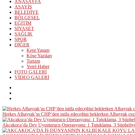
ANASAYFA
ASAYİŞ
BELEDİYE
BÖLGESEL
EĞİTİM
SİYASET
SAĞLIK
SPOR
DİĞER
Kent Yaşam
Köşe Yazıları
Turizm
Yerel Haber
FOTO GALERİ
VİDEO GALERİ
Herkes Albayrak’ın CHP’den istifa edeceğini beklerken Albayrak ce
Akçakoca’da Dev Uyuşturucu Operasyonu: 1 Tutuklama, 3 Şüpheliye