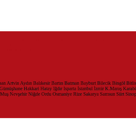
zaevinden Akçakoca CHP ilçe Başkanlığını dizayn ediyor
 Adli Kontrol
SMANINDA ATTI
han
Artvin
Aydın
Balıkesir
Bartın
Batman
Bayburt
Bilecik
Bingöl
Bitli
Gümüşhane
Hakkari
Hatay
Iğdır
Isparta
İstanbul
İzmir
K.Maraş
Karab
Muş
Nevşehir
Niğde
Ordu
Osmaniye
Rize
Sakarya
Samsun
Siirt
Sino