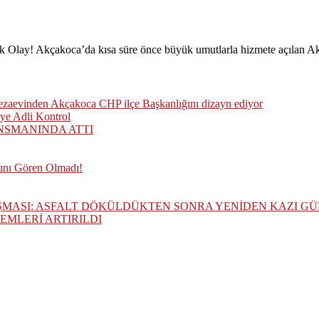
k Olay! Akçakoca’da kısa süre önce büyük umutlarla hizmete açılan Ak
cezaevinden Akçakoca CHP ilçe Başkanlığını dizayn ediyor
ye Adli Kontrol
NSMANINDA ATTI
tını Gören Olmadı!
ŞMASI: ASFALT DÖKÜLDÜKTEN SONRA YENİDEN KAZI G
MLERİ ARTIRILDI