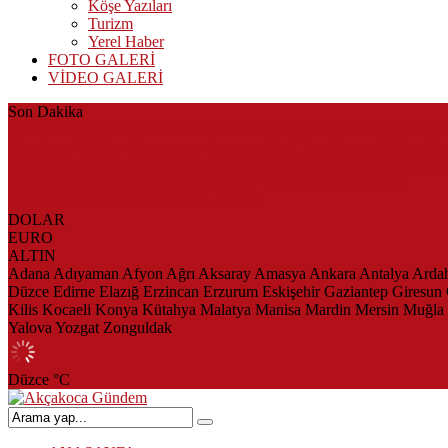
Köşe Yazıları
Turizm
Yerel Haber
FOTO GALERİ
VİDEO GALERİ
Son Dakika
Herkes Albayrak’ın CHP’den istifa edeceğini beklerken Albayrak ce
Akçakoca’da Dev Uyuşturucu Operasyonu: 1 Tutuklama, 3 Şüpheliye
AKÇAKOCA’DA İŞ DÜNYASININ KALBİ KALE KOYU LAN
Saklı Koy Otel’de Yoğunluk: Misafirler Yer Bulmakta Zorlandı
SAHİLLERDE TEMİZLİK ALARMI!
DOLAR
EURO
ALTIN
Adana
Adıyaman
Afyon
Ağrı
Aksaray
Amasya
Ankara
Antalya
Arda
Düzce
Edirne
Elazığ
Erzincan
Erzurum
Eskişehir
Gaziantep
Giresun
Kilis
Kocaeli
Konya
Kütahya
Malatya
Manisa
Mardin
Mersin
Muğla
Yalova
Yozgat
Zonguldak
Düzce
°C