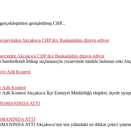
rçekleştirilen genişletilmiş CHP...
zaevinden Akçakoca CHP ilçe Başkanlığını dizayn ediyor
hareketlendi İrtikap suçlamasıyla cezaevinde tutuklu bulunan eski Akç
 Adli Kontrol
dli Kontrol Akçakoca İlçe Emniyet Müdürlüğü ekipleri, ilçede uyuştu
SMANINDA ATTI
Akçakoca’nın son yıllardaki en dikkat çekici yatırım projele