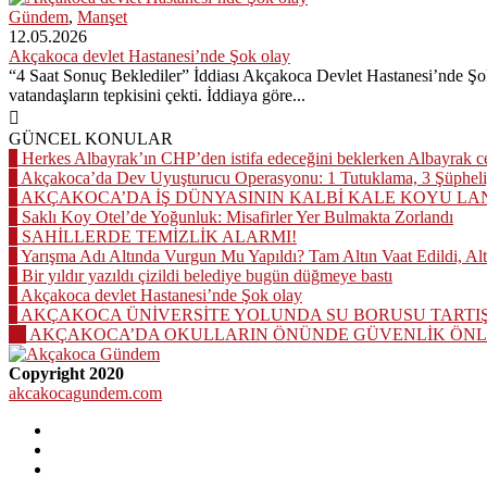
Gündem
,
Manşet
12.05.2026
Akçakoca devlet Hastanesi’nde Şok olay
“4 Saat Sonuç Beklediler” İddiası Akçakoca Devlet Hastanesi’nde Şo
vatandaşların tepkisini çekti. İddiaya göre...
GÜNCEL KONULAR
1
Herkes Albayrak’ın CHP’den istifa edeceğini beklerken Albayrak 
2
Akçakoca’da Dev Uyuşturucu Operasyonu: 1 Tutuklama, 3 Şüpheli
3
AKÇAKOCA’DA İŞ DÜNYASININ KALBİ KALE KOYU LA
4
Saklı Koy Otel’de Yoğunluk: Misafirler Yer Bulmakta Zorlandı
5
SAHİLLERDE TEMİZLİK ALARMI!
6
Yarışma Adı Altında Vurgun Mu Yapıldı? Tam Altın Vaat Edildi, Al
7
Bir yıldır yazıldı çizildi belediye bugün düğmeye bastı
8
Akçakoca devlet Hastanesi’nde Şok olay
9
AKÇAKOCA ÜNİVERSİTE YOLUNDA SU BORUSU TARTI
10
AKÇAKOCA’DA OKULLARIN ÖNÜNDE GÜVENLİK ÖNLE
Copyright 2020
akcakocagundem.com