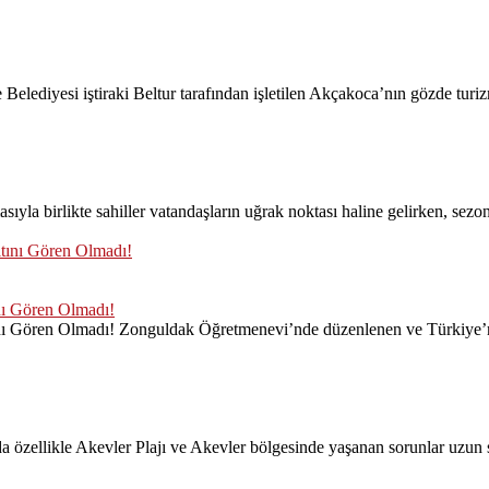
lediyesi iştiraki Beltur tarafından işletilen Akçakoca’nın gözde turizm
likte sahiller vatandaşların uğrak noktası haline gelirken, sezonun
nı Gören Olmadı!
nı Gören Olmadı! Zonguldak Öğretmenevi’nde düzenlenen ve Türkiye’nin
da özellikle Akevler Plajı ve Akevler bölgesinde yaşanan sorunlar uzu