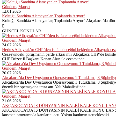
Gündem
,
Manşet
12.01.2026
Koltuğu Sandıkta Alamayanlar, Toplantıda Arıyor”
Koltuğu Sandıkta Alamayanlar, Toplantıda Arıyor” Akçakoca’da dün ge
GÜNCEL KONULAR
Gündem
,
Manşet
24.07.2026
Herkes Albayrak’ın CHP’den istifa edeceğini beklerken Albayrak ce
Cezaevindeki görüşmenin perde arkası mı? Akçakoca CHP’de kulisler 
CHP Düzce İl Başkanı Kenan Akın ile cezaevinde...
Gündem
,
Manşet
20.07.2026
Akçakoca’da Dev Uyuşturucu Operasyonu: 1 Tutuklama, 3 Şüpheliye
Akçakoca’da Dev Uyuşturucu Operasyonu: 1 Tutuklama, 3 Şüpheliye A
önemli bir operasyona imza attı. Yalı Mahallesi’nde...
Gündem
,
Manşet
21.06.2026
AKÇAKOCA’DA İŞ DÜNYASININ KALBİ KALE KOYU LAN
AKÇAKOCA’DA İŞ DÜNYASININ KALBİ KALE KOYU LANSMANINDA ATTI 
lansman programıyla kapılarını açtı. Yoğun katılımın gerçekleştiği...