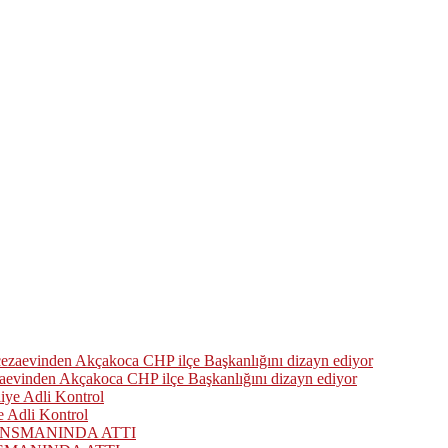
zaevinden Akçakoca CHP ilçe Başkanlığını dizayn ediyor
 Adli Kontrol