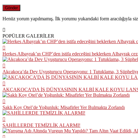
Henüz yorum yapılmamış. İlk yorumu yukarıdaki form aracılığıyla siz 
POPÜLER GALERİLER
Herkes Albayrak’ın CHP’den istifa edeceğini beklerken Albayrak ce
Akçakoca’da Dev Uyuşturucu Operasyonu: 1 Tutuklama, 3 Şüpheliye
AKÇAKOCA’DA İŞ DÜNYASININ KALBİ KALE KOYU LAN
Saklı Koy Otel’de Yoğunluk: Misafirler Yer Bulmakta Zorlandı
SAHİLLERDE TEMİZLİK ALARMI!