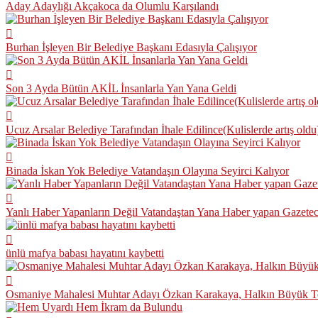
Aday Adaylığı Akçakoca da Olumlu Karşılandı
Burhan İşleyen Bir Belediye Başkanı Edasıyla Çalışıyor
Son 3 Ayda Bütün AKİL İnsanlarla Yan Yana Geldi
Ucuz Arsalar Belediye Tarafından İhale Edilince(Kulislerde artış oldu
Binada İskan Yok Belediye Vatandaşın Olayına Seyirci Kalıyor
Yanlı Haber Yapanların Değil Vatandaştan Yana Haber yapan Gazeteci
ünlü mafya babası hayatını kaybetti
Osmaniye Mahalesi Muhtar Adayı Özkan Karakaya, Halkın Büyük Tev