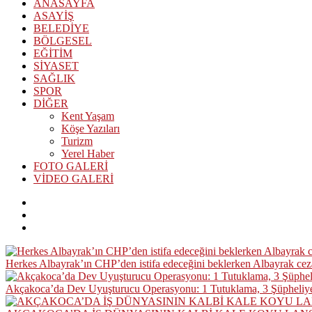
ANASAYFA
ASAYİŞ
BELEDİYE
BÖLGESEL
EĞİTİM
SİYASET
SAĞLIK
SPOR
DİĞER
Kent Yaşam
Köşe Yazıları
Turizm
Yerel Haber
FOTO GALERİ
VİDEO GALERİ
Herkes Albayrak’ın CHP’den istifa edeceğini beklerken Albayrak ce
Akçakoca’da Dev Uyuşturucu Operasyonu: 1 Tutuklama, 3 Şüpheliye