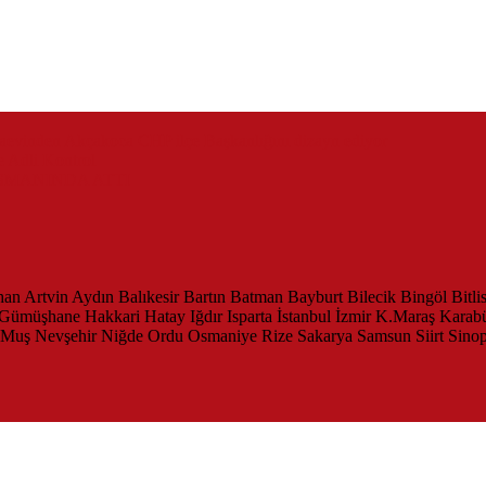
zaevinden Akçakoca CHP ilçe Başkanlığını dizayn ediyor
 Adli Kontrol
SMANINDA ATTI
han
Artvin
Aydın
Balıkesir
Bartın
Batman
Bayburt
Bilecik
Bingöl
Bitli
Gümüşhane
Hakkari
Hatay
Iğdır
Isparta
İstanbul
İzmir
K.Maraş
Karab
Muş
Nevşehir
Niğde
Ordu
Osmaniye
Rize
Sakarya
Samsun
Siirt
Sino