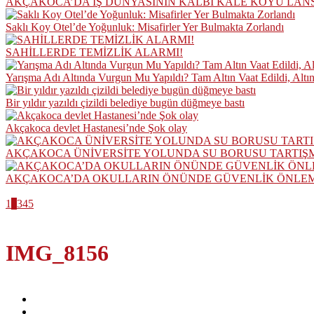
AKÇAKOCA’DA İŞ DÜNYASININ KALBİ KALE KOYU LAN
Saklı Koy Otel’de Yoğunluk: Misafirler Yer Bulmakta Zorlandı
SAHİLLERDE TEMİZLİK ALARMI!
Yarışma Adı Altında Vurgun Mu Yapıldı? Tam Altın Vaat Edildi, Altı
Bir yıldır yazıldı çizildi belediye bugün düğmeye bastı
Akçakoca devlet Hastanesi’nde Şok olay
AKÇAKOCA ÜNİVERSİTE YOLUNDA SU BORUSU TARTIŞ
AKÇAKOCA’DA OKULLARIN ÖNÜNDE GÜVENLİK ÖNLEML
1
2
3
4
5
IMG_8156