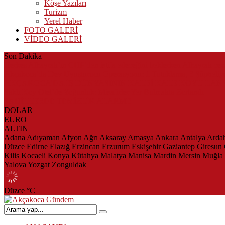
Köşe Yazıları
Turizm
Yerel Haber
FOTO GALERİ
VİDEO GALERİ
Son Dakika
Herkes Albayrak’ın CHP’den istifa edeceğini beklerken Albayrak ce
Akçakoca’da Dev Uyuşturucu Operasyonu: 1 Tutuklama, 3 Şüpheliye
AKÇAKOCA’DA İŞ DÜNYASININ KALBİ KALE KOYU LAN
Saklı Koy Otel’de Yoğunluk: Misafirler Yer Bulmakta Zorlandı
SAHİLLERDE TEMİZLİK ALARMI!
DOLAR
EURO
ALTIN
Adana
Adıyaman
Afyon
Ağrı
Aksaray
Amasya
Ankara
Antalya
Arda
Düzce
Edirne
Elazığ
Erzincan
Erzurum
Eskişehir
Gaziantep
Giresun
Kilis
Kocaeli
Konya
Kütahya
Malatya
Manisa
Mardin
Mersin
Muğla
Yalova
Yozgat
Zonguldak
Düzce
°C