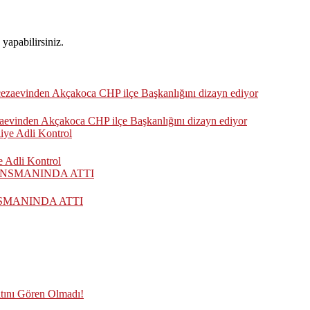
yapabilirsiniz.
zaevinden Akçakoca CHP ilçe Başkanlığını dizayn ediyor
 Adli Kontrol
SMANINDA ATTI