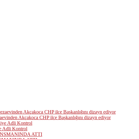
zaevinden Akçakoca CHP ilçe Başkanlığını dizayn ediyor
 Adli Kontrol