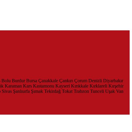
s
Bolu
Burdur
Bursa
Çanakkale
Çankırı
Çorum
Denizli
Diyarbakır
ük
Karaman
Kars
Kastamonu
Kayseri
Kırıkkale
Kırklareli
Kırşehir
p
Sivas
Şanlıurfa
Şırnak
Tekirdağ
Tokat
Trabzon
Tunceli
Uşak
Van