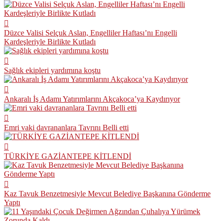
Düzce Valisi Selçuk Aslan, Engelliler Haftası’nı Engelli
Kardeşleriyle Birlikte Kutladı
Sağlık ekipleri yardımına koştu
Ankaralı İş Adamı Yatırımlarını Akçakoca’ya Kaydırıyor
Emri vaki davrananlara Tavrını Belli etti
TÜRKİYE GAZİANTEPE KİTLENDİ
Kaz Tavuk Benzetmesiyle Mevcut Belediye Başkanına Gönderme
Yaptı