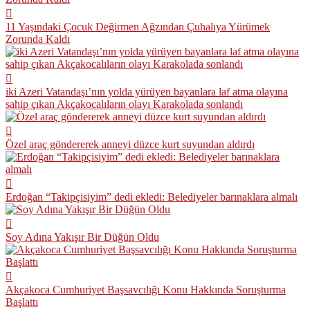
11 Yaşındaki Çocuk Değirmen Ağzından Çuhalıya Yürümek
Zorunda Kaldı
iki Azeri Vatandaşı’nın yolda yürüyen bayanlara laf atma olayına
sahip çıkan Akçakocalıların olayı Karakolada sonlandı
Özel araç göndererek anneyi düzce kurt suyundan aldırdı
Erdoğan “Takipçisiyim” dedi ekledi: Belediyeler barınaklara almalı
Soy Adına Yakışır Bir Düğün Oldu
Akçakoca Cumhuriyet Başsavcılığı Konu Hakkında Soruşturma
Başlattı