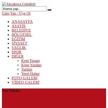
Giriş Yap / Üye Ol
ANASAYFA
ASAYİŞ
BELEDİYE
BÖLGESEL
EĞİTİM
SİYASET
SAĞLIK
SPOR
DİĞER
Kent Yaşam
Köşe Yazıları
Turizm
Yerel Haber
FOTO GALERİ
VİDEO GALERİ
Son Dakika
Herkes Albayrak’ın CHP’den istifa edeceğini beklerken Albayrak
cezaevinden Akçakoca CHP ilçe Başkanlığını dizayn ediyor
Akçakoca’da Dev Uyuşturucu Operasyonu: 1 Tutuklama, 3
Şüpheliye Adli Kontrol