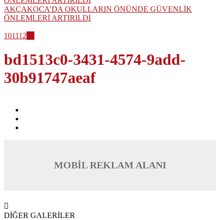
AKÇAKOCA’DA OKULLARIN ÖNÜNDE GÜVENLİK
ÖNLEMLERİ ARTIRILDI
10
11
12
13
bd1513c0-3431-4574-9add-
30b91747aeaf
MOBİL REKLAM ALANI
DİĞER GALERİLER