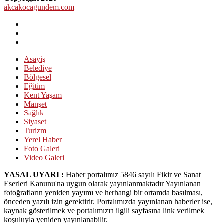
akcakocagundem.com
Asayiş
Belediye
Bölgesel
Eğitim
Kent Yaşam
Manşet
Sağlık
Siyaset
Turizm
Yerel Haber
Foto Galeri
Video Galeri
YASAL UYARI :
Haber portalımız 5846 sayılı Fikir ve Sanat
Eserleri Kanunu'na uygun olarak yayınlanmaktadır Yayınlanan
fotoğrafların yeniden yayımı ve herhangi bir ortamda basılması,
önceden yazılı izin gerektirir. Portalımızda yayınlanan haberler ise,
kaynak gösterilmek ve portalımızın ilgili sayfasına link verilmek
koşuluyla yeniden yayınlanabilir.