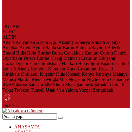
AKÇAKOCA’DA İŞ DÜNYASININ KALBİ KALE KOYU
LANSMANINDA ATTI
Saklı Koy Otel’de Yoğunluk: Misafirler Yer Bulmakta Zorlandı
SAHİLLERDE TEMİZLİK ALARMI!
DOLAR
EURO
ALTIN
Adana
Adıyaman
Afyon
Ağrı
Aksaray
Amasya
Ankara
Antalya
Ardahan
Artvin
Aydın
Balıkesir
Bartın
Batman
Bayburt
Bilecik
Bingöl
Bitlis
Bolu
Burdur
Bursa
Çanakkale
Çankırı
Çorum
Denizli
Diyarbakır
Düzce
Edirne
Elazığ
Erzincan
Erzurum
Eskişehir
Gaziantep
Giresun
Gümüşhane
Hakkari
Hatay
Iğdır
Isparta
İstanbul
İzmir
K.Maraş
Karabük
Karaman
Kars
Kastamonu
Kayseri
Kırıkkale
Kırklareli
Kırşehir
Kilis
Kocaeli
Konya
Kütahya
Malatya
Manisa
Mardin
Mersin
Muğla
Muş
Nevşehir
Niğde
Ordu
Osmaniye
Rize
Sakarya
Samsun
Siirt
Sinop
Sivas
Şanlıurfa
Şırnak
Tekirdağ
Tokat
Trabzon
Tunceli
Uşak
Van
Yalova
Yozgat
Zonguldak
Düzce
°C
ANASAYFA