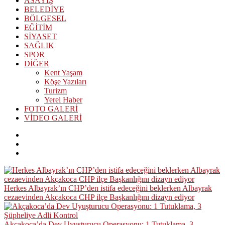
ASAYİŞ
BELEDİYE
BÖLGESEL
EĞİTİM
SİYASET
SAĞLIK
SPOR
DİĞER
Kent Yaşam
Köşe Yazıları
Turizm
Yerel Haber
FOTO GALERİ
VİDEO GALERİ
Herkes Albayrak’ın CHP’den istifa edeceğini beklerken Albayrak
cezaevinden Akçakoca CHP ilçe Başkanlığını dizayn ediyor
Akçakoca’da Dev Uyuşturucu Operasyonu: 1 Tutuklama, 3