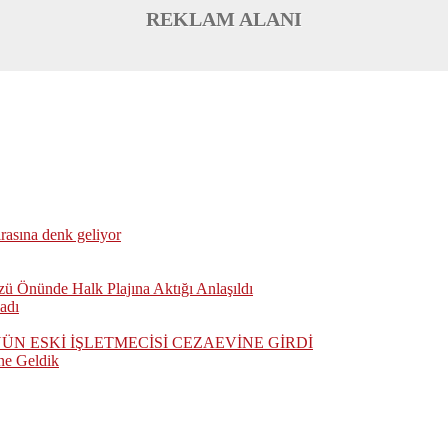
REKLAM ALANI
irasına denk geliyor
ü Önünde Halk Plajına Aktığı Anlaşıldı
adı
 ESKİ İŞLETMECİSİ CEZAEVİNE GİRDİ
ne Geldik