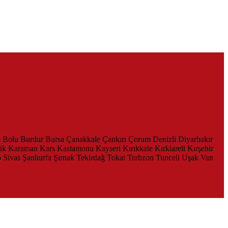
s
Bolu
Burdur
Bursa
Çanakkale
Çankırı
Çorum
Denizli
Diyarbakır
ük
Karaman
Kars
Kastamonu
Kayseri
Kırıkkale
Kırklareli
Kırşehir
p
Sivas
Şanlıurfa
Şırnak
Tekirdağ
Tokat
Trabzon
Tunceli
Uşak
Van