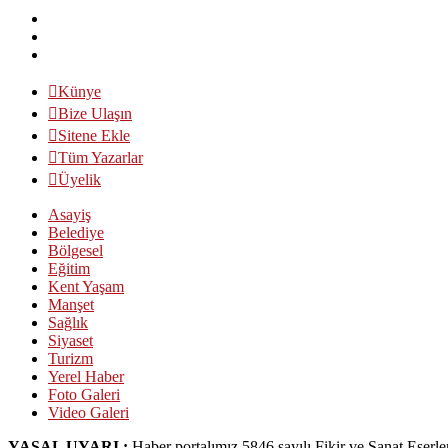
Künye
Bize Ulaşın
Sitene Ekle
Tüm Yazarlar
Üyelik
Asayiş
Belediye
Bölgesel
Eğitim
Kent Yaşam
Manşet
Sağlık
Siyaset
Turizm
Yerel Haber
Foto Galeri
Video Galeri
YASAL UYARI :
Haber portalımız 5846 sayılı Fikir ve Sanat Eserl