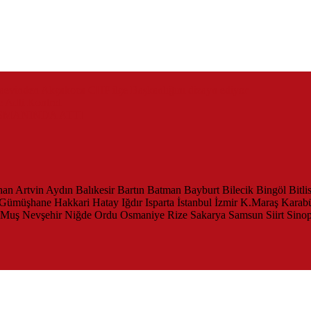
zaevinden Akçakoca CHP ilçe Başkanlığını dizayn ediyor
 Adli Kontrol
SMANINDA ATTI
han
Artvin
Aydın
Balıkesir
Bartın
Batman
Bayburt
Bilecik
Bingöl
Bitli
Gümüşhane
Hakkari
Hatay
Iğdır
Isparta
İstanbul
İzmir
K.Maraş
Karab
Muş
Nevşehir
Niğde
Ordu
Osmaniye
Rize
Sakarya
Samsun
Siirt
Sino