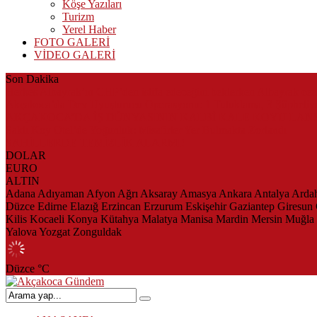
Köşe Yazıları
Turizm
Yerel Haber
FOTO GALERİ
VİDEO GALERİ
Son Dakika
Herkes Albayrak’ın CHP’den istifa edeceğini beklerken Albayrak ce
Akçakoca’da Dev Uyuşturucu Operasyonu: 1 Tutuklama, 3 Şüpheliye
AKÇAKOCA’DA İŞ DÜNYASININ KALBİ KALE KOYU LAN
Saklı Koy Otel’de Yoğunluk: Misafirler Yer Bulmakta Zorlandı
SAHİLLERDE TEMİZLİK ALARMI!
DOLAR
EURO
ALTIN
Adana
Adıyaman
Afyon
Ağrı
Aksaray
Amasya
Ankara
Antalya
Arda
Düzce
Edirne
Elazığ
Erzincan
Erzurum
Eskişehir
Gaziantep
Giresun
Kilis
Kocaeli
Konya
Kütahya
Malatya
Manisa
Mardin
Mersin
Muğla
Yalova
Yozgat
Zonguldak
Düzce
°C