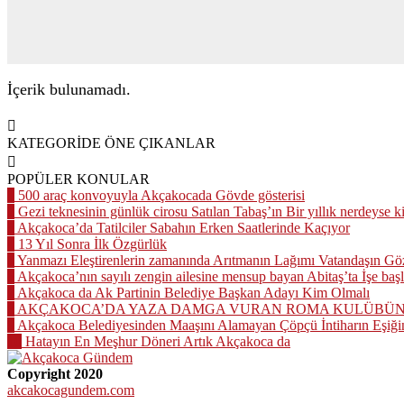
İçerik bulunamadı.
KATEGORİDE ÖNE ÇIKANLAR
POPÜLER KONULAR
1
500 araç konvoyuyla Akçakocada Gövde gösterisi
2
Gezi teknesinin günlük cirosu Satılan Tabaş’ın Bir yıllık nerdeyse k
3
Akçakoca’da Tatilciler Sabahın Erken Saatlerinde Kaçıyor
4
13 Yıl Sonra İlk Özgürlük
5
Yanmazı Eleştirenlerin zamanında Arıtmanın Lağımı Vatandaşın Göz
6
Akçakoca’nın sayılı zengin ailesine mensup bayan Abitaş’ta İşe başl
7
Akçakoca da Ak Partinin Belediye Başkan Adayı Kim Olmalı
8
AKÇAKOCA’DA YAZA DAMGA VURAN ROMA KULÜBÜNÜN
9
Akçakoca Belediyesinden Maaşını Alamayan Çöpçü İntiharın Eşiği
10
Hatayın En Meşhur Döneri Artık Akçakoca da
Copyright 2020
akcakocagundem.com