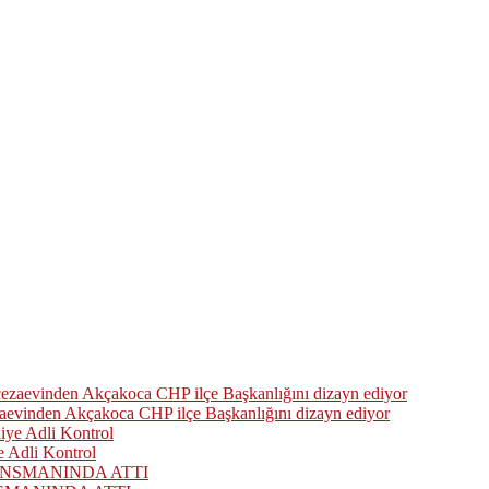
zaevinden Akçakoca CHP ilçe Başkanlığını dizayn ediyor
 Adli Kontrol