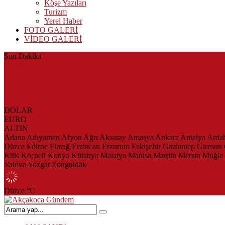
Köşe Yazıları
Turizm
Yerel Haber
FOTO GALERİ
VİDEO GALERİ
Son Dakika
Herkes Albayrak’ın CHP’den istifa edeceğini beklerken Albayrak ce
Akçakoca’da Dev Uyuşturucu Operasyonu: 1 Tutuklama, 3 Şüpheliye
AKÇAKOCA’DA İŞ DÜNYASININ KALBİ KALE KOYU LAN
Saklı Koy Otel’de Yoğunluk: Misafirler Yer Bulmakta Zorlandı
SAHİLLERDE TEMİZLİK ALARMI!
DOLAR
EURO
ALTIN
Adana
Adıyaman
Afyon
Ağrı
Aksaray
Amasya
Ankara
Antalya
Arda
Düzce
Edirne
Elazığ
Erzincan
Erzurum
Eskişehir
Gaziantep
Giresun
Kilis
Kocaeli
Konya
Kütahya
Malatya
Manisa
Mardin
Mersin
Muğla
Yalova
Yozgat
Zonguldak
Düzce
°C