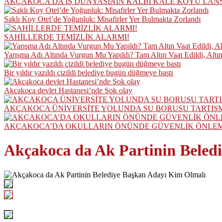
AKÇAKOCA’DA İŞ DÜNYASININ KALBİ KALE KOYU LAN
Saklı Koy Otel’de Yoğunluk: Misafirler Yer Bulmakta Zorlandı
SAHİLLERDE TEMİZLİK ALARMI!
Yarışma Adı Altında Vurgun Mu Yapıldı? Tam Altın Vaat Edildi, Altı
Bir yıldır yazıldı çizildi belediye bugün düğmeye bastı
Akçakoca devlet Hastanesi’nde Şok olay
AKÇAKOCA ÜNİVERSİTE YOLUNDA SU BORUSU TARTIŞ
AKÇAKOCA’DA OKULLARIN ÖNÜNDE GÜVENLİK ÖNLEML
Akçakoca da Ak Partinin Beled