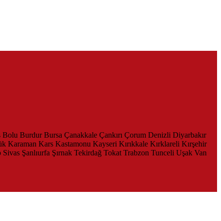
s
Bolu
Burdur
Bursa
Çanakkale
Çankırı
Çorum
Denizli
Diyarbakır
ük
Karaman
Kars
Kastamonu
Kayseri
Kırıkkale
Kırklareli
Kırşehir
p
Sivas
Şanlıurfa
Şırnak
Tekirdağ
Tokat
Trabzon
Tunceli
Uşak
Van