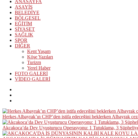
ANASAYFA
ASAYİŞ
BELEDİYE
BÖLGESEL
EĞİTİM
SİYASET
SAĞLIK
SPOR
DİĞER
Kent Yaşam
Köşe Yazıları
Turizm
Yerel Haber
FOTO GALERİ
VİDEO GALERİ
Herkes Albayrak’ın CHP’den istifa edeceğini beklerken Albayrak ce
Akçakoca’da Dev Uyuşturucu Operasyonu: 1 Tutuklama, 3 Şüpheliye