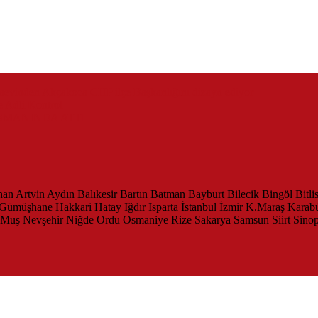
zaevinden Akçakoca CHP ilçe Başkanlığını dizayn ediyor
 Adli Kontrol
SMANINDA ATTI
han
Artvin
Aydın
Balıkesir
Bartın
Batman
Bayburt
Bilecik
Bingöl
Bitli
Gümüşhane
Hakkari
Hatay
Iğdır
Isparta
İstanbul
İzmir
K.Maraş
Karab
Muş
Nevşehir
Niğde
Ordu
Osmaniye
Rize
Sakarya
Samsun
Siirt
Sino