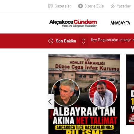
Gazeteler
Sitene Ekle
Yazarlar
ANASAYFA
Son Dakika
Akçakoca’da Dev Uyuştu
AKÇAKOCA’DA İŞ DÜNY
Saklı Koy Otel’de Yoğunl
SAHİLLERDE TEMİZLİK
Herkes Albayrak’ın CHP’
ilçe Başkanlığını dizayn 
Akçakoca’da Dev Uyuşturucu