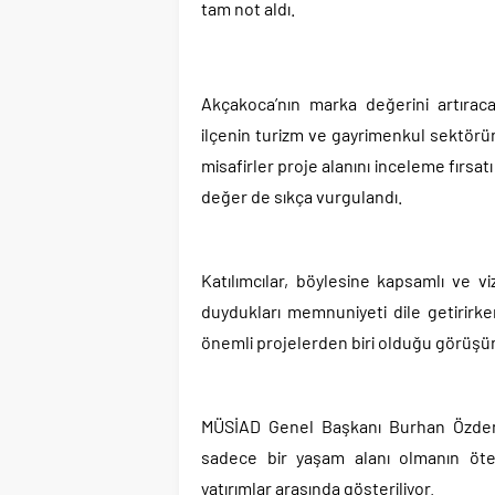
tam not aldı.
Akçakoca’nın marka değerini artıraca
ilçenin turizm ve gayrimenkul sektör
misafirler proje alanını inceleme fırsa
değer de sıkça vurgulandı.
Katılımcılar, böylesine kapsamlı ve v
duydukları memnuniyeti dile getirirke
önemli projelerden biri olduğu görüşün
MÜSİAD Genel Başkanı Burhan Özdemi
sadece bir yaşam alanı olmanın öte
yatırımlar arasında gösteriliyor.