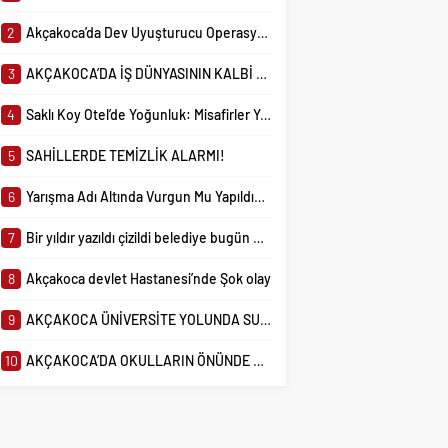
ardından dikkat çeken
faaliyet gösteren birçok
hizmete açılan Akçakoca
2
Akçakoca’da Dev Uyuşturucu Operasyonu: 1 Tutuklama, 3 Şüpheliye Adli Kontrol
iddialar...
basın kuruluşu yaklaşık
Devlet Hastanesi’nde
bir seneden...
yaşandığı iddia edilen
3
AKÇAKOCA’DA İŞ DÜNYASININ KALBİ KALE KOYU LANSMANINDA ATTI
olay vatandaşların
tepkisini çekti. İddiaya
4
Saklı Koy Otel’de Yoğunluk: Misafirler Yer Bulmakta Zorlandı
göre...
5
SAHİLLERDE TEMİZLİK ALARMI!
6
Yarışma Adı Altında Vurgun Mu Yapıldı? Tam Altın Vaat Edildi, Altını Gören Olmadı!
7
Bir yıldır yazıldı çizildi belediye bugün düğmeye bastı
8
Akçakoca devlet Hastanesi’nde Şok olay
9
AKÇAKOCA ÜNİVERSİTE YOLUNDA SU BORUSU TARTIŞMASI: ASFALT DÖKÜLDÜKTEN SONRA YENİDEN KAZI GÜNDEMDE
10
AKÇAKOCA’DA OKULLARIN ÖNÜNDE GÜVENLİK ÖNLEMLERİ ARTIRILDI