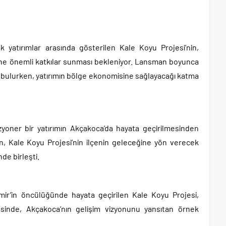
k yatırımlar arasında gösterilen Kale Koyu Projesi’nin,
üne önemli katkılar sunması bekleniyor. Lansman boyunca
tı bulurken, yatırımın bölge ekonomisine sağlayacağı katma
izyoner bir yatırımın Akçakoca’da hayata geçirilmesinden
n, Kale Koyu Projesi’nin ilçenin geleceğine yön verecek
de birleşti.
r’in öncülüğünde hayata geçirilen Kale Koyu Projesi,
sinde, Akçakoca’nın gelişim vizyonunu yansıtan örnek