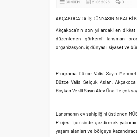
GÜNDEM
21.06.2026
0
AKÇAKOCA’DA İŞ DÜNYASININ KALBİ 
Akçakoca’nın son yıllardaki en dikkat 
düzenlenen görkemli lansman progra
organizasyon, iş dünyası, siyaset ve bür
Programa Düzce Valisi Sayın Mehmet 
Düzce Valisi Selçuk Aslan, Akçakoca
Başkan Vekili Sayın Alev Ünal ile çok say
Lansmanın ev sahipliğini üstlenen MÜS
Projesi içerisinde gezdirerek yatırımı
yaşam alanları ve bölgeye kazandıraca