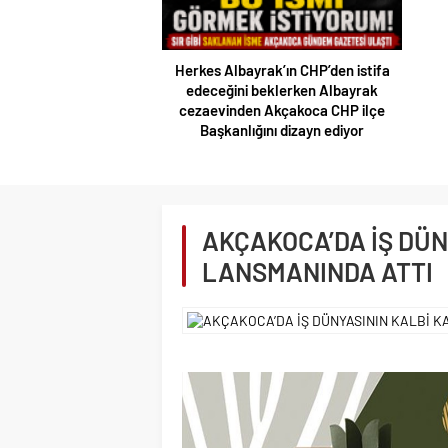
Operasyonu: 1 Tutuklama, 3
Şüpheliye Adli Kontrol
ak’ın CHP’den istifa
beklerken Albayrak
 Akçakoca CHP ilçe
ını dizayn ediyor
Sakl
AKÇAKOCA’DA İŞ DÜN
LANSMANINDA ATTI