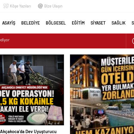
Köşe Yazıları
Bize Ulaşın
ASAYİŞ
BELEDİYE
BÖLGESEL
EĞİTİM
SİYASET
SAĞLIK
rucu Operasyonu: 1 Tutuklama, 3 Şüpheliye Adli Kontrol
ASININ KALBİ KALE KOYU LANSMANINDA ATTI
uk: Misafirler Yer Bulmakta Zorlandı
 ALARMI!
den istifa edeceğini beklerken Albayrak cezaevinden Akçakoca CHP
ediyor