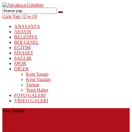
Giriş Yap / Üye Ol
ANASAYFA
ASAYİŞ
BELEDİYE
BÖLGESEL
EĞİTİM
SİYASET
SAĞLIK
SPOR
DİĞER
Kent Yaşam
Köşe Yazıları
Turizm
Yerel Haber
FOTO GALERİ
VİDEO GALERİ
Son Dakika
Herkes Albayrak’ın CHP’den istifa edeceğini beklerken Albayrak
cezaevinden Akçakoca CHP ilçe Başkanlığını dizayn ediyor
Akçakoca’da Dev Uyuşturucu Operasyonu: 1 Tutuklama, 3
Şüpheliye Adli Kontrol