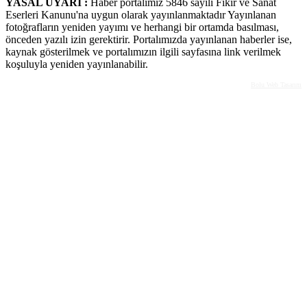
YASAL UYARI :
Haber portalımız 5846 sayılı Fikir ve Sanat
Eserleri Kanunu'na uygun olarak yayınlanmaktadır Yayınlanan
fotoğrafların yeniden yayımı ve herhangi bir ortamda basılması,
önceden yazılı izin gerektirir. Portalımızda yayınlanan haberler ise,
kaynak gösterilmek ve portalımızın ilgili sayfasına link verilmek
koşuluyla yeniden yayınlanabilir.
Bolu Web Tasarım