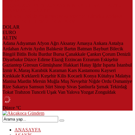
AKÇAKOCA’DA İŞ DÜNYASININ KALBİ KALE KOYU
LANSMANINDA ATTI
Saklı Koy Otel’de Yoğunluk: Misafirler Yer Bulmakta Zorlandı
SAHİLLERDE TEMİZLİK ALARMI!
DOLAR
EURO
ALTIN
Adana
Adıyaman
Afyon
Ağrı
Aksaray
Amasya
Ankara
Antalya
Ardahan
Artvin
Aydın
Balıkesir
Bartın
Batman
Bayburt
Bilecik
Bingöl
Bitlis
Bolu
Burdur
Bursa
Çanakkale
Çankırı
Çorum
Denizli
Diyarbakır
Düzce
Edirne
Elazığ
Erzincan
Erzurum
Eskişehir
Gaziantep
Giresun
Gümüşhane
Hakkari
Hatay
Iğdır
Isparta
İstanbul
İzmir
K.Maraş
Karabük
Karaman
Kars
Kastamonu
Kayseri
Kırıkkale
Kırklareli
Kırşehir
Kilis
Kocaeli
Konya
Kütahya
Malatya
Manisa
Mardin
Mersin
Muğla
Muş
Nevşehir
Niğde
Ordu
Osmaniye
Rize
Sakarya
Samsun
Siirt
Sinop
Sivas
Şanlıurfa
Şırnak
Tekirdağ
Tokat
Trabzon
Tunceli
Uşak
Van
Yalova
Yozgat
Zonguldak
Düzce
°C
ANASAYFA