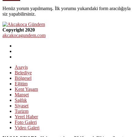
Henüz yorum yapılmamış. İlk yorumu yukarıdaki form aracılığıyla
siz yapabilirsiniz.
Copyright 2020
akcakocagundem.com
Asayiş
Belediye
Bölgesel
Eğitim
Kent Yaşam
Manşet
Sağlık
Siyaset
Turizm
Yerel Haber
Foto Galeri
Video Galeri