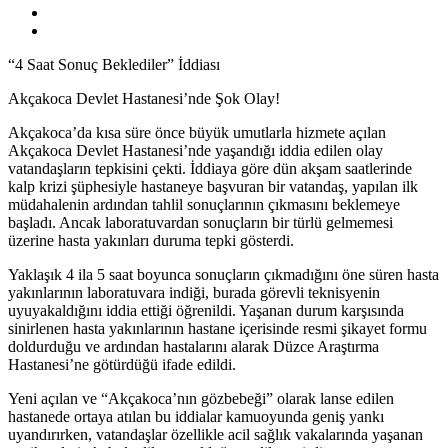
“4 Saat Sonuç Beklediler” İddiası
Akçakoca Devlet Hastanesi’nde Şok Olay!
Akçakoca’da kısa süre önce büyük umutlarla hizmete açılan
Akçakoca Devlet Hastanesi’nde yaşandığı iddia edilen olay
vatandaşların tepkisini çekti. İddiaya göre dün akşam saatlerinde
kalp krizi şüphesiyle hastaneye başvuran bir vatandaş, yapılan ilk
müdahalenin ardından tahlil sonuçlarının çıkmasını beklemeye
başladı. Ancak laboratuvardan sonuçların bir türlü gelmemesi
üzerine hasta yakınları duruma tepki gösterdi.
Yaklaşık 4 ila 5 saat boyunca sonuçların çıkmadığını öne süren hasta
yakınlarının laboratuvara indiği, burada görevli teknisyenin
uyuyakaldığını iddia ettiği öğrenildi. Yaşanan durum karşısında
sinirlenen hasta yakınlarının hastane içerisinde resmi şikayet formu
doldurduğu ve ardından hastalarını alarak Düzce Araştırma
Hastanesi’ne götürdüğü ifade edildi.
Yeni açılan ve “Akçakoca’nın gözbebeği” olarak lanse edilen
hastanede ortaya atılan bu iddialar kamuoyunda geniş yankı
uyandırırken, vatandaşlar özellikle acil sağlık vakalarında yaşanan