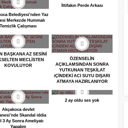
İttifakın Perde Arkası
oca Belediyesi’nden Yaz
esi Merkezde Hummalı
Temizlik Çalışması
N BAŞKANA AZ SESİNİ
ÖZENSELİN
KSELTEN MECLİSTEN
AÇIKLAMSINDAN SONRA
KOVULUYOR
YUTKUNAN TEŞKİLAT
iÇİNDEKİ ACI SUYU DIŞARI
ATMAYA HAZIRLANIYOR
2 ay oldu ses yok
Akçakoca devlet
anesi’nde Skandal iddia
l 3 Ay Sonra Ameliyatı
Yapalım