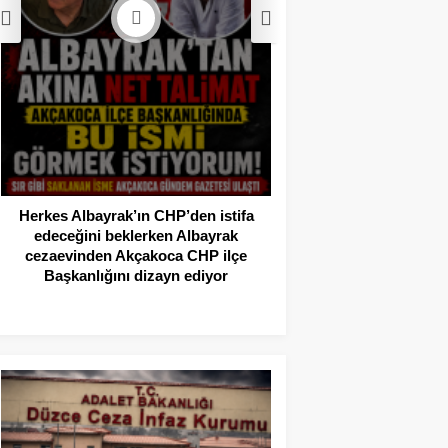
Akçakoca’da Dev
Operasyonu: 1 Tutukl
Adli Kont
Herkes Albayrak’ın CHP’den istifa
edeceğini beklerken Albayrak
cezaevinden Akçakoca CHP ilçe
Başkanlığını dizayn ediyor