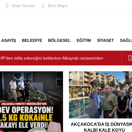
Köşe Yazıları
Bize Ulaşın
ASAYİŞ
BELEDİYE
BÖLGESEL
EĞİTİM
SİYASET
SAĞL
HP’den istifa edeceğini beklerken Albayrak cezaevinden
şkanlığını dizayn ediyor
şturucu Operasyonu: 1 Tutuklama, 3 Şüpheliye Adli Kontrol
ÜNYASININ KALBİ KALE KOYU LANSMANINDA ATTI
unluk: Misafirler Yer Bulmakta Zorlandı
LİK ALARMI!
AKÇAKOCA’DA İŞ DÜNYASI
KALBİ KALE KOYU