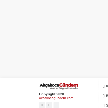
K
Copyright 2020
B
akcakocagundem.com
S