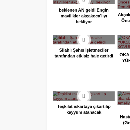
beklenen AN geldi Engin
Akçak
mavilikler akçakoca’lıyı
Önc
bekliyor
Silahlı Şahıs İşletmeciler
OKA
tarafından etkisiz hale getirdi
YÜ
Teşkilat ıskartaya çıkartılıp
kayyum atanacak
Hast
(Ge