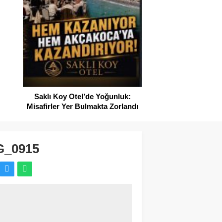
SAHİLLERDE TEMİZ
Saklı Koy Otel’de Yoğunluk:
Misafirler Yer Bulmakta Zorlandı
G_0915