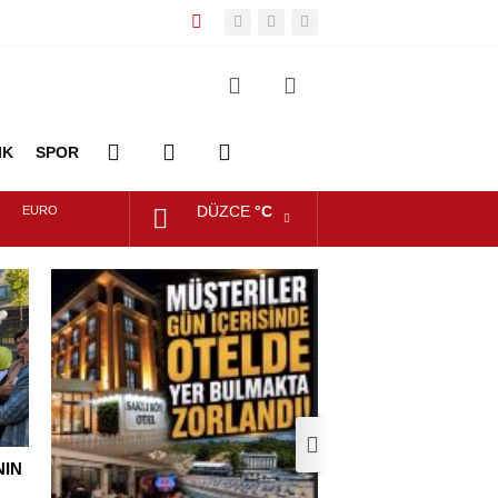
IK
SPOR
DÜZCE
°C
EURO
DİĞER
FOTO
VİDEO
ALTIN
GALERİ
GALERİ
DOLAR
NIN