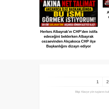
A
Herkes Albayrak’ın CHP’den istifa
edeceğini beklerken Albayrak
cezaevinden Akçakoca CHP ilçe
Başkanlığını dizayn ediyor
1
2
Bilgi: Klavye yön tuşlarını ku