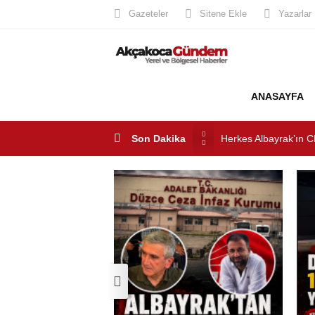
Gazeteler
Sitene Ekle
Yazarlar
ANASAYFA
Herkes Albayrak’ın C
Akçakoca CHP ilçe Ba
Son Dakika
Akçakoca’da Dev Uyu
AKÇAKOCA’DA İŞ D
Saklı Koy Otel’de Yoğ
SAHİLLERDE TEMİZ