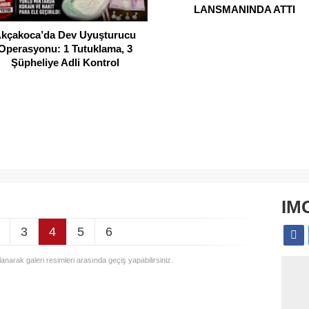
LANSMANINDA ATTI
kçakoca’da Dev Uyuşturucu
Operasyonu: 1 Tutuklama, 3
Şüpheliye Adli Kontrol
IM
3
4
5
6
llanarak galeri resimleri arasında geçiş yapabilirsiniz.