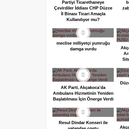
Partiyi Ticarethaneye
b
Çevirdiler İddiası CHP Düzce
zab
İl Binası Ticari Amaçla
Kullanılıyor mu?
meclise milliyetçi yumruğu
Akça
damga vurdu
Ar
Sit
Düzc
AK Parti, Akçakoca’da
Ambulans Hizmetinin Yeniden
Başlatılması İçin Önerge Verdi
Resul Dindar Konseri ile
Akça
vatandaş coştu