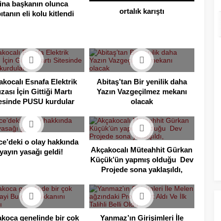
ina başkanın olunca
ortalık karıştı
ıtanın eli kolu kitlendi
kocalı Esnafa Elektrik
Abitaş’tan Bir yenilik daha
ızası İçin Gittiği Martı
Yazın Vazgeçilmez mekanı
esinde PUSU kurdular
olacak
e’deki o olay hakkında
Akçakocalı Müteahhit Gürkan
yayın yasağı geldi!
Küçük’ün yapmış olduğu Dev
Projede sona yaklaşıldı,
koca genelinde bir çok
Yanmaz’ın Girişimleri İle