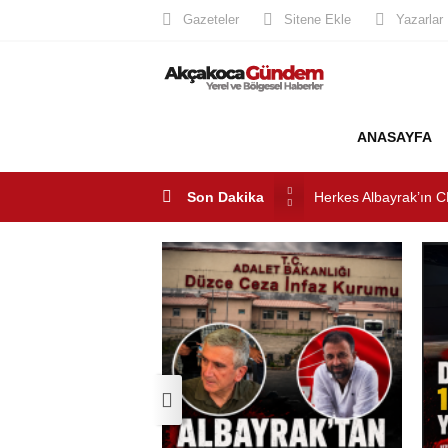
Gazeteler
Sitene Ekle
Yazarlar
ANASAYFA
Herkes Albayrak’ın C
Akçakoca CHP ilçe Ba
Son Dakika
Akçakoca’da Dev Uyu
AKÇAKOCA’DA İŞ D
Saklı Koy Otel’de Yoğ
SAHİLLERDE TEMİZ