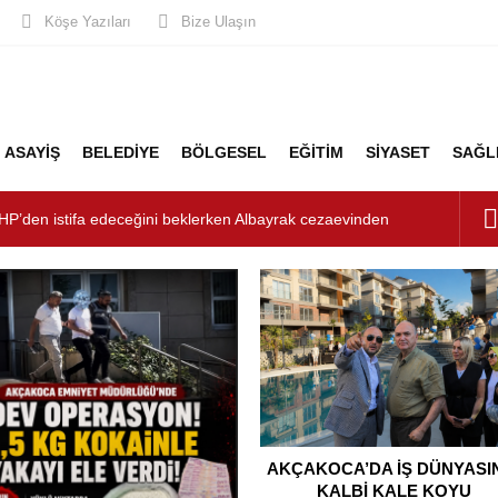
Köşe Yazıları
Bize Ulaşın
ASAYİŞ
BELEDİYE
BÖLGESEL
EĞİTİM
SİYASET
SAĞL
HP’den istifa edeceğini beklerken Albayrak cezaevinden
şkanlığını dizayn ediyor
şturucu Operasyonu: 1 Tutuklama, 3 Şüpheliye Adli Kontrol
ÜNYASININ KALBİ KALE KOYU LANSMANINDA ATTI
unluk: Misafirler Yer Bulmakta Zorlandı
LİK ALARMI!
AKÇAKOCA’DA İŞ DÜNYASI
KALBİ KALE KOYU