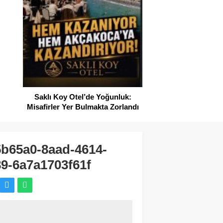
SAHİLLERDE TEMİZ
Saklı Koy Otel’de Yoğunluk:
Misafirler Yer Bulmakta Zorlandı
5b65a0-8aad-4614-
9-6a7a1703f61f