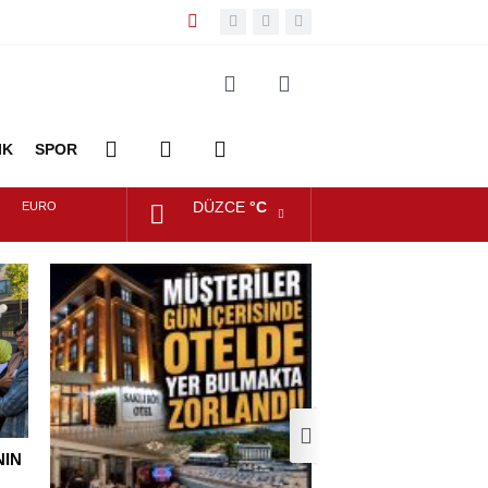
IK
SPOR
DÜZCE
°C
EURO
DİĞER
FOTO
VİDEO
ALTIN
GALERİ
GALERİ
DOLAR
NIN