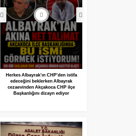
Akçakoca’da Dev
Operasyonu: 1 Tutukl
Adli Kont
Herkes Albayrak’ın CHP’den istifa
edeceğini beklerken Albayrak
cezaevinden Akçakoca CHP ilçe
Başkanlığını dizayn ediyor