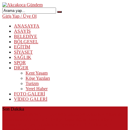
Giriş Yap / Üye Ol
ANASAYFA
ASAYİŞ
BELEDİYE
BÖLGESEL
EĞİTİM
SİYASET
SAĞLIK
SPOR
DİĞER
Kent Yaşam
Köşe Yazıları
Turizm
Yerel Haber
FOTO GALERİ
VİDEO GALERİ
Son Dakika
Herkes Albayrak’ın CHP’den istifa edeceğini beklerken Albayrak
cezaevinden Akçakoca CHP ilçe Başkanlığını dizayn ediyor
Akçakoca’da Dev Uyuşturucu Operasyonu: 1 Tutuklama, 3
Şüpheliye Adli Kontrol