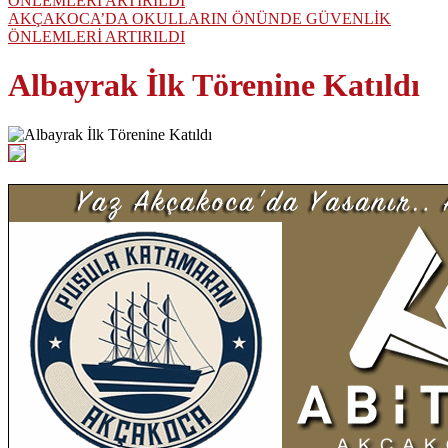
AKÇAKOCA’DA OKULLARIN ÖNÜNDE GÜVENLİK
ÖNLEMLERİ ARTIRILDI
Albayrak İlk Törenine Katıldı