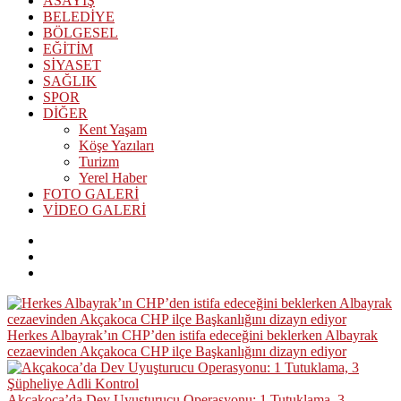
ASAYİŞ
BELEDİYE
BÖLGESEL
EĞİTİM
SİYASET
SAĞLIK
SPOR
DİĞER
Kent Yaşam
Köşe Yazıları
Turizm
Yerel Haber
FOTO GALERİ
VİDEO GALERİ
Herkes Albayrak’ın CHP’den istifa edeceğini beklerken Albayrak
cezaevinden Akçakoca CHP ilçe Başkanlığını dizayn ediyor
Akçakoca’da Dev Uyuşturucu Operasyonu: 1 Tutuklama, 3