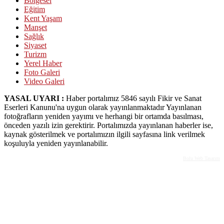
Bölgesel
Eğitim
Kent Yaşam
Manşet
Sağlık
Siyaset
Turizm
Yerel Haber
Foto Galeri
Video Galeri
YASAL UYARI :
Haber portalımız 5846 sayılı Fikir ve Sanat
Eserleri Kanunu'na uygun olarak yayınlanmaktadır Yayınlanan
fotoğrafların yeniden yayımı ve herhangi bir ortamda basılması,
önceden yazılı izin gerektirir. Portalımızda yayınlanan haberler ise,
kaynak gösterilmek ve portalımızın ilgili sayfasına link verilmek
koşuluyla yeniden yayınlanabilir.
Bolu Web Tasarım