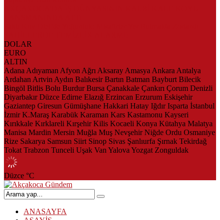
AKÇAKOCA’DA İŞ DÜNYASININ KALBİ KALE KOYU
LANSMANINDA ATTI
Saklı Koy Otel’de Yoğunluk: Misafirler Yer Bulmakta Zorlandı
SAHİLLERDE TEMİZLİK ALARMI!
DOLAR
EURO
ALTIN
Adana
Adıyaman
Afyon
Ağrı
Aksaray
Amasya
Ankara
Antalya
Ardahan
Artvin
Aydın
Balıkesir
Bartın
Batman
Bayburt
Bilecik
Bingöl
Bitlis
Bolu
Burdur
Bursa
Çanakkale
Çankırı
Çorum
Denizli
Diyarbakır
Düzce
Edirne
Elazığ
Erzincan
Erzurum
Eskişehir
Gaziantep
Giresun
Gümüşhane
Hakkari
Hatay
Iğdır
Isparta
İstanbul
İzmir
K.Maraş
Karabük
Karaman
Kars
Kastamonu
Kayseri
Kırıkkale
Kırklareli
Kırşehir
Kilis
Kocaeli
Konya
Kütahya
Malatya
Manisa
Mardin
Mersin
Muğla
Muş
Nevşehir
Niğde
Ordu
Osmaniye
Rize
Sakarya
Samsun
Siirt
Sinop
Sivas
Şanlıurfa
Şırnak
Tekirdağ
Tokat
Trabzon
Tunceli
Uşak
Van
Yalova
Yozgat
Zonguldak
Düzce
°C
ANASAYFA