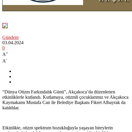
Gündem
03.04.2024
0
+
A
-
A
“Dünya Otizm Farkındalık Günü”, Akçakoca’da düzenlenen
etkinliklerle kutlandı. Kutlamaya, otizmli çocuklarımız ve Akçakoca
Kaymakamı Mustafa Can ile Belediye Başkanı Fikret Albayrak da
katıldılar.
Etkinlikte, otizm spektrum bozukluğuyla yaşayan bireylerin