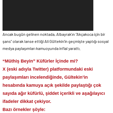
Ancak bugün gelinen noktada, Albayrak’ın “Akçakoca için bir
şans” olarak lanse ettiği Ali Gültekin’in geçmişte yaptığı sosyal
medya paylaşımları kamuoyunda infial yarattı.
“Müthiş Beyin” Küfürler İçinde mi?
X (eski adıyla Twitter) platformundaki eski
paylaşımları incelendiğinde, Gültekin’in
hesabında kamuya açık şekilde paylaştığı çok
sayıda ağır küfürlü, şiddet içerikli ve aşağılayıcı
ifadeler dikkat çekiyor.
Bazı örnekler şöyle: