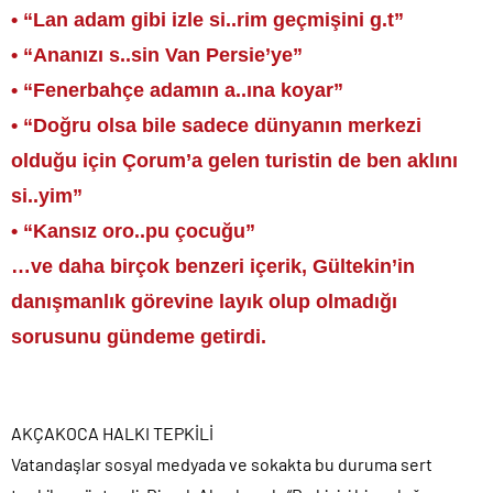
• “Lan adam gibi izle si..rim geçmişini g.t”
• “Ananızı s..sin Van Persie’ye”
• “Fenerbahçe adamın a..ına koyar”
• “Doğru olsa bile sadece dünyanın merkezi
olduğu için Çorum’a gelen turistin de ben aklını
si..yim”
• “Kansız oro..pu çocuğu”
…ve daha birçok benzeri içerik, Gültekin’in
danışmanlık görevine layık olup olmadığı
sorusunu gündeme getirdi.
AKÇAKOCA HALKI TEPKİLİ
Vatandaşlar sosyal medyada ve sokakta bu duruma sert