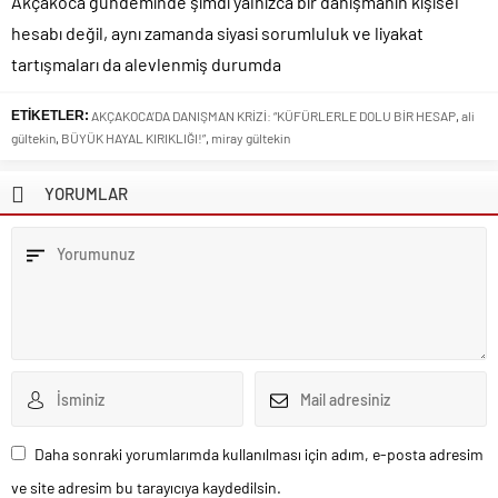
Akçakoca gündeminde şimdi yalnızca bir danışmanın kişisel
hesabı değil, aynı zamanda siyasi sorumluluk ve liyakat
tartışmaları da alevlenmiş durumda
ETİKETLER:
AKÇAKOCA’DA DANIŞMAN KRİZİ: “KÜFÜRLERLE DOLU BİR HESAP
,
ali
gültekin
,
BÜYÜK HAYAL KIRIKLIĞI!”
,
miray gültekin
YORUMLAR
Daha sonraki yorumlarımda kullanılması için adım, e-posta adresim
ve site adresim bu tarayıcıya kaydedilsin.