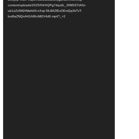
content/uploads/2025/04/AQPg7dqzdL_3IWGS7tA0z-
ub1oZv5M2tNlwhk5i-nXxp-5lLB6ZfExOEmQqXkTvT-
but8aZNQnAH1A8hcMi2V4d6.mp4?_=2