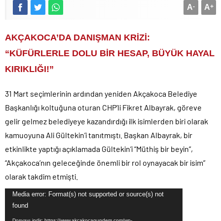
A
-
A
+
AKÇAKOCA’DA DANIŞMAN KRİZİ:
“KÜFÜRLERLE DOLU BİR HESAP, BÜYÜK HAYAL
KIRIKLIĞI!”
31 Mart seçimlerinin ardından yeniden Akçakoca Belediye
Başkanlığı koltuğuna oturan CHP’li Fikret Albayrak, göreve
gelir gelmez belediyeye kazandırdığı ilk isimlerden biri olarak
kamuoyuna Ali Gültekin’i tanıtmıştı. Başkan Albayrak, bir
etkinlikte yaptığı açıklamada Gültekin’i “Müthiş bir beyin”,
“Akçakoca’nın geleceğinde önemli bir rol oynayacak bir isim”
olarak takdim etmişti.
Video
Media error: Format(s) not supported or source(s) not
found
oynatıcı
Dosyayı indir: https://www.akcakocagundem.com/wp-