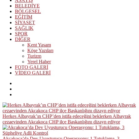
ASAYİŞ
BELEDİYE
BÖLGESEL
EĞİTİM
SİYASET
SAĞLIK
SPOR
DİĞER
Kent Yaşam
Köşe Yazıları
Turizm
Yerel Haber
FOTO GALERİ
VİDEO GALERİ
Herkes Albayrak’ın CHP’den istifa edeceğini beklerken Albayrak
cezaevinden Akçakoca CHP ilçe Başkanlığını dizayn ediyor
Akçakoca’da Dev Uyuşturucu Operasyonu: 1 Tutuklama, 3