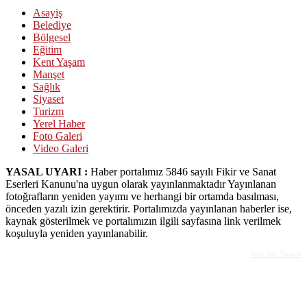
Asayiş
Belediye
Bölgesel
Eğitim
Kent Yaşam
Manşet
Sağlık
Siyaset
Turizm
Yerel Haber
Foto Galeri
Video Galeri
YASAL UYARI :
Haber portalımız 5846 sayılı Fikir ve Sanat
Eserleri Kanunu'na uygun olarak yayınlanmaktadır Yayınlanan
fotoğrafların yeniden yayımı ve herhangi bir ortamda basılması,
önceden yazılı izin gerektirir. Portalımızda yayınlanan haberler ise,
kaynak gösterilmek ve portalımızın ilgili sayfasına link verilmek
koşuluyla yeniden yayınlanabilir.
Bolu Web Tasarım