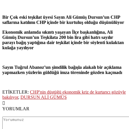
Bir Çok eski teşkilat üyesi Sayın Ali Gümüş Dursun’un CHP
saflarına katılımı CHP içinde bir kurtuluş olduğu düşünülüyor
Ekonomik anlamda sıkıntı yaşayan İlçe başkanlığına, Ali
Gümüş Dursun’un Teşkilata 200 bin lira gibi hatrı sayılır
parayı bağış yaptığına dair teşkilat içinde bir söylenti kulaktan
kulağa yayılıyor
Sayın Tuğrul Abanoz’un şimdilik bağışla alakalı bir açıklama
yapmazken yüzlerin güldüğü imza töreninde gözden kaçmadı
ETİKETLER:
CHP'nin düştüğü ekonomik kriz de kurtarıcı gözüyle
bakılıyor
,
DURSUN ALİ GÜMÜŞ
YORUMLAR