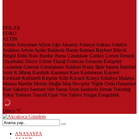
AKÇAKOCA’DA İŞ DÜNYASININ KALBİ KALE KOYU
LANSMANINDA ATTI
Saklı Koy Otel’de Yoğunluk: Misafirler Yer Bulmakta Zorlandı
SAHİLLERDE TEMİZLİK ALARMI!
DOLAR
EURO
ALTIN
Adana
Adıyaman
Afyon
Ağrı
Aksaray
Amasya
Ankara
Antalya
Ardahan
Artvin
Aydın
Balıkesir
Bartın
Batman
Bayburt
Bilecik
Bingöl
Bitlis
Bolu
Burdur
Bursa
Çanakkale
Çankırı
Çorum
Denizli
Diyarbakır
Düzce
Edirne
Elazığ
Erzincan
Erzurum
Eskişehir
Gaziantep
Giresun
Gümüşhane
Hakkari
Hatay
Iğdır
Isparta
İstanbul
İzmir
K.Maraş
Karabük
Karaman
Kars
Kastamonu
Kayseri
Kırıkkale
Kırklareli
Kırşehir
Kilis
Kocaeli
Konya
Kütahya
Malatya
Manisa
Mardin
Mersin
Muğla
Muş
Nevşehir
Niğde
Ordu
Osmaniye
Rize
Sakarya
Samsun
Siirt
Sinop
Sivas
Şanlıurfa
Şırnak
Tekirdağ
Tokat
Trabzon
Tunceli
Uşak
Van
Yalova
Yozgat
Zonguldak
Düzce
°C
ANASAYFA