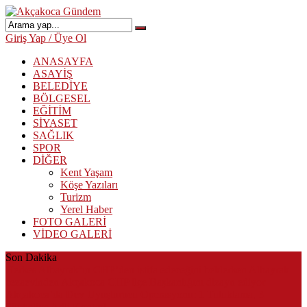
Giriş Yap / Üye Ol
ANASAYFA
ASAYİŞ
BELEDİYE
BÖLGESEL
EĞİTİM
SİYASET
SAĞLIK
SPOR
DİĞER
Kent Yaşam
Köşe Yazıları
Turizm
Yerel Haber
FOTO GALERİ
VİDEO GALERİ
Son Dakika
Herkes Albayrak’ın CHP’den istifa edeceğini beklerken Albayrak
cezaevinden Akçakoca CHP ilçe Başkanlığını dizayn ediyor
Akçakoca’da Dev Uyuşturucu Operasyonu: 1 Tutuklama, 3
Şüpheliye Adli Kontrol