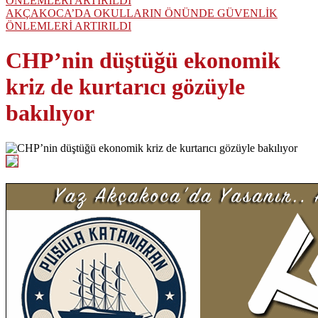
AKÇAKOCA’DA OKULLARIN ÖNÜNDE GÜVENLİK
ÖNLEMLERİ ARTIRILDI
CHP’nin düştüğü ekonomik
kriz de kurtarıcı gözüyle
bakılıyor