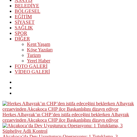
ASAYİŞ
BELEDİYE
BÖLGESEL
EĞİTİM
SİYASET
SAĞLIK
SPOR
DİĞER
Kent Yaşam
Köşe Yazıları
Turizm
Yerel Haber
FOTO GALERİ
VİDEO GALERİ
Herkes Albayrak’ın CHP’den istifa edeceğini beklerken Albayrak
cezaevinden Akçakoca CHP ilçe Başkanlığını dizayn ediyor
Akçakoca’da Dev Uyuşturucu Operasyonu: 1 Tutuklama, 3