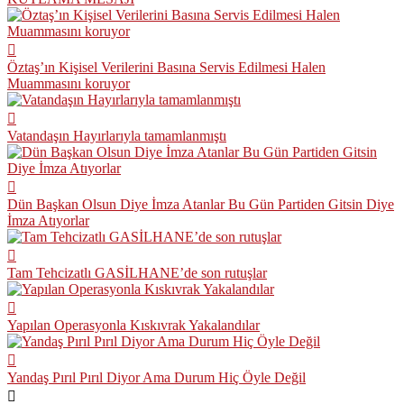
Öztaş’ın Kişisel Verilerini Basına Servis Edilmesi Halen
Muammasını koruyor
Vatandaşın Hayırlarıyla tamamlanmıştı
Dün Başkan Olsun Diye İmza Atanlar Bu Gün Partiden Gitsin Diye
İmza Atıyorlar
Tam Tehcizatlı GASİLHANE’de son rutuşlar
Yapılan Operasyonla Kıskıvrak Yakalandılar
Yandaş Pırıl Pırıl Diyor Ama Durum Hiç Öyle Değil