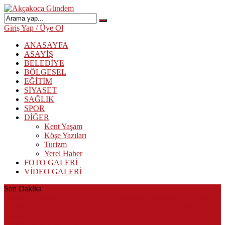
Giriş Yap / Üye Ol
ANASAYFA
ASAYİŞ
BELEDİYE
BÖLGESEL
EĞİTİM
SİYASET
SAĞLIK
SPOR
DİĞER
Kent Yaşam
Köşe Yazıları
Turizm
Yerel Haber
FOTO GALERİ
VİDEO GALERİ
Son Dakika
Herkes Albayrak’ın CHP’den istifa edeceğini beklerken Albayrak
cezaevinden Akçakoca CHP ilçe Başkanlığını dizayn ediyor
Akçakoca’da Dev Uyuşturucu Operasyonu: 1 Tutuklama, 3
Şüpheliye Adli Kontrol