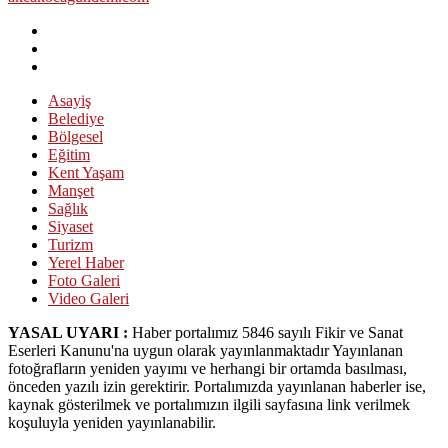
Asayiş
Belediye
Bölgesel
Eğitim
Kent Yaşam
Manşet
Sağlık
Siyaset
Turizm
Yerel Haber
Foto Galeri
Video Galeri
YASAL UYARI :
Haber portalımız 5846 sayılı Fikir ve Sanat
Eserleri Kanunu'na uygun olarak yayınlanmaktadır Yayınlanan
fotoğrafların yeniden yayımı ve herhangi bir ortamda basılması,
önceden yazılı izin gerektirir. Portalımızda yayınlanan haberler ise,
kaynak gösterilmek ve portalımızın ilgili sayfasına link verilmek
koşuluyla yeniden yayınlanabilir.