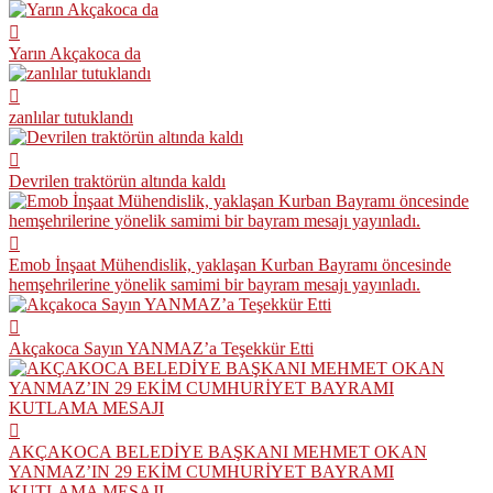
Yarın Akçakoca da
zanlılar tutuklandı
Devrilen traktörün altında kaldı
Emob İnşaat Mühendislik, yaklaşan Kurban Bayramı öncesinde
hemşehrilerine yönelik samimi bir bayram mesajı yayınladı.
Akçakoca Sayın YANMAZ’a Teşekkür Etti
AKÇAKOCA BELEDİYE BAŞKANI MEHMET OKAN
YANMAZ’IN 29 EKİM CUMHURİYET BAYRAMI
KUTLAMA MESAJI