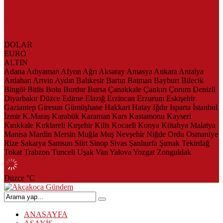
AKÇAKOCA’DA İŞ DÜNYASININ KALBİ KALE KOYU
LANSMANINDA ATTI
Saklı Koy Otel’de Yoğunluk: Misafirler Yer Bulmakta Zorlandı
SAHİLLERDE TEMİZLİK ALARMI!
DOLAR
EURO
ALTIN
Adana
Adıyaman
Afyon
Ağrı
Aksaray
Amasya
Ankara
Antalya
Ardahan
Artvin
Aydın
Balıkesir
Bartın
Batman
Bayburt
Bilecik
Bingöl
Bitlis
Bolu
Burdur
Bursa
Çanakkale
Çankırı
Çorum
Denizli
Diyarbakır
Düzce
Edirne
Elazığ
Erzincan
Erzurum
Eskişehir
Gaziantep
Giresun
Gümüşhane
Hakkari
Hatay
Iğdır
Isparta
İstanbul
İzmir
K.Maraş
Karabük
Karaman
Kars
Kastamonu
Kayseri
Kırıkkale
Kırklareli
Kırşehir
Kilis
Kocaeli
Konya
Kütahya
Malatya
Manisa
Mardin
Mersin
Muğla
Muş
Nevşehir
Niğde
Ordu
Osmaniye
Rize
Sakarya
Samsun
Siirt
Sinop
Sivas
Şanlıurfa
Şırnak
Tekirdağ
Tokat
Trabzon
Tunceli
Uşak
Van
Yalova
Yozgat
Zonguldak
Düzce
°C
ANASAYFA