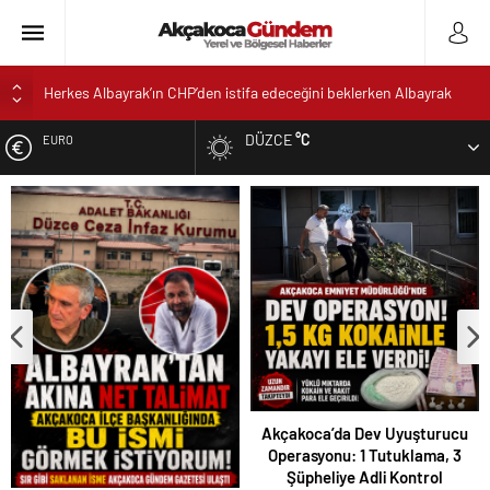
Herkes Albayrak’ın CHP’den istifa edeceğini beklerken Albayrak
cezaevinden Akçakoca CHP ilçe Başkanlığını dizayn ediyor
DÜZCE
°C
EURO
Akçakoca’da Dev Uyuşturucu Operasyonu: 1 Tutuklama, 3
Şüpheliye Adli Kontrol
ALTIN
AKÇAKOCA’DA İŞ DÜNYASININ KALBİ KALE KOYU
LANSMANINDA ATTI
DOLAR
Saklı Koy Otel’de Yoğunluk: Misafirler Yer Bulmakta Zorlandı
SAHİLLERDE TEMİZLİK ALARMI!
Akçakoca’da Dev Uyuşturucu
Operasyonu: 1 Tutuklama, 3
Şüpheliye Adli Kontrol