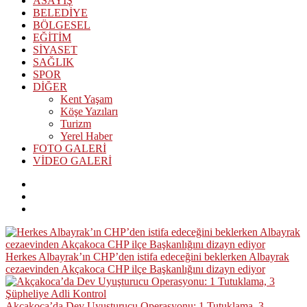
ASAYİŞ
BELEDİYE
BÖLGESEL
EĞİTİM
SİYASET
SAĞLIK
SPOR
DİĞER
Kent Yaşam
Köşe Yazıları
Turizm
Yerel Haber
FOTO GALERİ
VİDEO GALERİ
Herkes Albayrak’ın CHP’den istifa edeceğini beklerken Albayrak
cezaevinden Akçakoca CHP ilçe Başkanlığını dizayn ediyor
Akçakoca’da Dev Uyuşturucu Operasyonu: 1 Tutuklama, 3