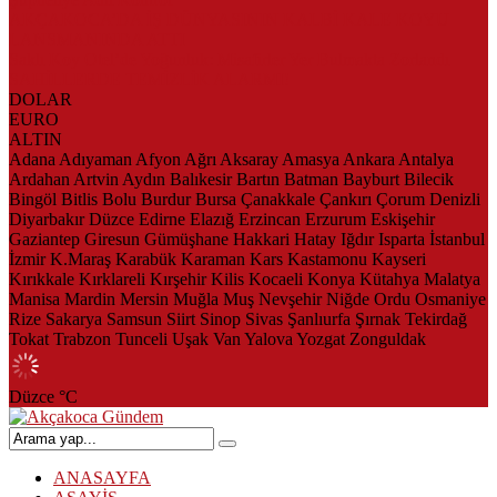
AKÇAKOCA’DA İŞ DÜNYASININ KALBİ KALE KOYU
LANSMANINDA ATTI
Saklı Koy Otel’de Yoğunluk: Misafirler Yer Bulmakta Zorlandı
SAHİLLERDE TEMİZLİK ALARMI!
DOLAR
EURO
ALTIN
Adana
Adıyaman
Afyon
Ağrı
Aksaray
Amasya
Ankara
Antalya
Ardahan
Artvin
Aydın
Balıkesir
Bartın
Batman
Bayburt
Bilecik
Bingöl
Bitlis
Bolu
Burdur
Bursa
Çanakkale
Çankırı
Çorum
Denizli
Diyarbakır
Düzce
Edirne
Elazığ
Erzincan
Erzurum
Eskişehir
Gaziantep
Giresun
Gümüşhane
Hakkari
Hatay
Iğdır
Isparta
İstanbul
İzmir
K.Maraş
Karabük
Karaman
Kars
Kastamonu
Kayseri
Kırıkkale
Kırklareli
Kırşehir
Kilis
Kocaeli
Konya
Kütahya
Malatya
Manisa
Mardin
Mersin
Muğla
Muş
Nevşehir
Niğde
Ordu
Osmaniye
Rize
Sakarya
Samsun
Siirt
Sinop
Sivas
Şanlıurfa
Şırnak
Tekirdağ
Tokat
Trabzon
Tunceli
Uşak
Van
Yalova
Yozgat
Zonguldak
Düzce
°C
ANASAYFA