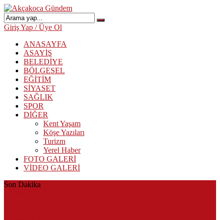
Giriş Yap / Üye Ol
ANASAYFA
ASAYİŞ
BELEDİYE
BÖLGESEL
EĞİTİM
SİYASET
SAĞLIK
SPOR
DİĞER
Kent Yaşam
Köşe Yazıları
Turizm
Yerel Haber
FOTO GALERİ
VİDEO GALERİ
Son Dakika
Herkes Albayrak’ın CHP’den istifa edeceğini beklerken Albayrak
cezaevinden Akçakoca CHP ilçe Başkanlığını dizayn ediyor
Akçakoca’da Dev Uyuşturucu Operasyonu: 1 Tutuklama, 3
Şüpheliye Adli Kontrol