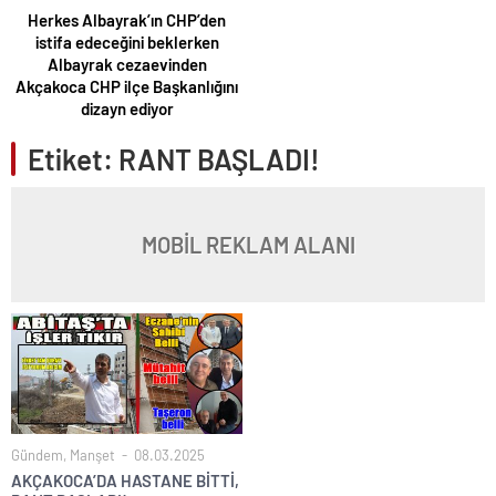
Herkes Albayrak’ın CHP’den
istifa edeceğini beklerken
Albayrak cezaevinden
Akçakoca CHP ilçe Başkanlığını
dizayn ediyor
Etiket:
RANT BAŞLADI!
MOBİL REKLAM ALANI
Gündem
,
Manşet
08.03.2025
AKÇAKOCA’DA HASTANE BİTTİ,