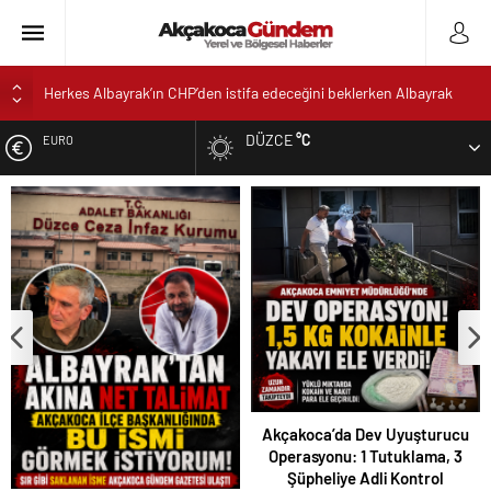
Herkes Albayrak’ın CHP’den istifa edeceğini beklerken Albayrak
cezaevinden Akçakoca CHP ilçe Başkanlığını dizayn ediyor
DÜZCE
°C
EURO
Akçakoca’da Dev Uyuşturucu Operasyonu: 1 Tutuklama, 3
Şüpheliye Adli Kontrol
ALTIN
AKÇAKOCA’DA İŞ DÜNYASININ KALBİ KALE KOYU
LANSMANINDA ATTI
DOLAR
Saklı Koy Otel’de Yoğunluk: Misafirler Yer Bulmakta Zorlandı
SAHİLLERDE TEMİZLİK ALARMI!
Akçakoca’da Dev Uyuşturucu
Operasyonu: 1 Tutuklama, 3
Şüpheliye Adli Kontrol