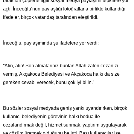
bırakılan çöplerle ilgili sosyal medya paylaşımı tepkilere yol
açtı. İnceoğlu’nun paylaştığı fotoğraflarla birlikte kullandığı
ifadeler, birçok vatandaş tarafından eleştirildi.
İnceoğlu, paylaşımında şu ifadelere yer verdi:
“Atın, atın! Son atmalarınız bunlar! Allah zaten cezanızı
vermiş. Akçakoca Belediyesi ve Akçakoca halkı da size
gereken cevabı verecek, bunu çok iyi bilin.”
Bu sözler sosyal medyada geniş yankı uyandırırken, birçok
kullanıcı belediyenin görevinin halkı bedua ile
cezalandırmak değil, hizmet sunmak, yaptırım uygulayarak
ve çözüm üretmek olduğunu belirtti. Bazı kullanıcılar ise