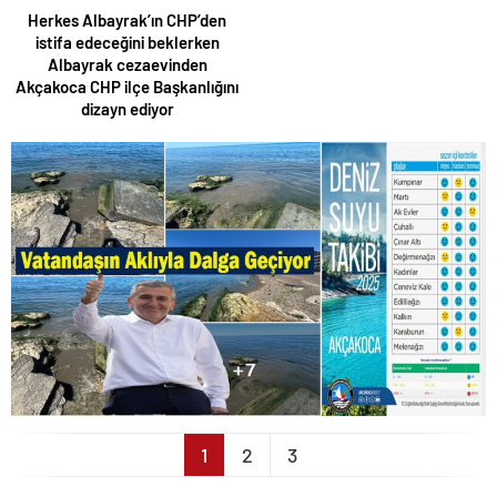
Herkes Albayrak’ın CHP’den
istifa edeceğini beklerken
Albayrak cezaevinden
Akçakoca CHP ilçe Başkanlığını
dizayn ediyor
1
2
3