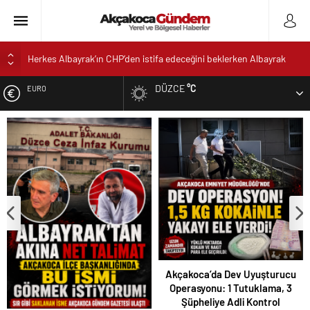
Herkes Albayrak’ın CHP’den istifa edeceğini beklerken Albayrak
cezaevinden Akçakoca CHP ilçe Başkanlığını dizayn ediyor
DÜZCE
°C
EURO
Akçakoca’da Dev Uyuşturucu Operasyonu: 1 Tutuklama, 3
Şüpheliye Adli Kontrol
ALTIN
AKÇAKOCA’DA İŞ DÜNYASININ KALBİ KALE KOYU
LANSMANINDA ATTI
DOLAR
Saklı Koy Otel’de Yoğunluk: Misafirler Yer Bulmakta Zorlandı
SAHİLLERDE TEMİZLİK ALARMI!
Akçakoca’da Dev Uyuşturucu
Operasyonu: 1 Tutuklama, 3
Şüpheliye Adli Kontrol