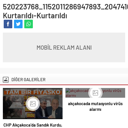
520223768_1152011286947893_20474
Kurtarıldı-Kurtarıldı
MOBİL REKLAM ALANI
DİĞER GALERİLER
akçakocada mutasyonlu virüs
alarmı
CHP Akçakoca’da Sandık Kurdu,