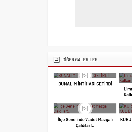
DİĞER GALERİLER
BUNALIM İNTİHARI GETİRDİ
Lima
Kalk
İlçe Genelinde 7 adet Mazgalı
KURU
Çaldılar!..