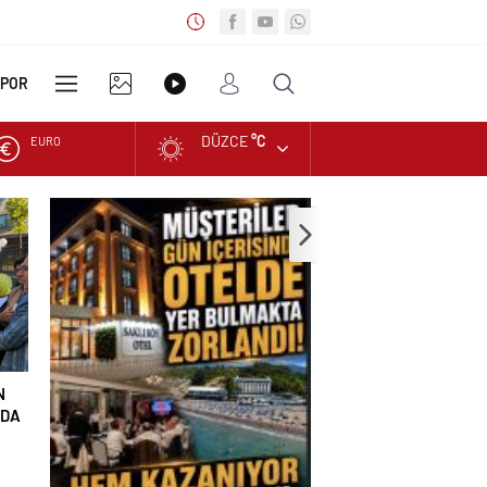
SPOR
DÜZCE
°C
EURO
DİĞER
FOTO
VİDEO
ALTIN
GALERİ
GALERİ
DOLAR
N
NDA