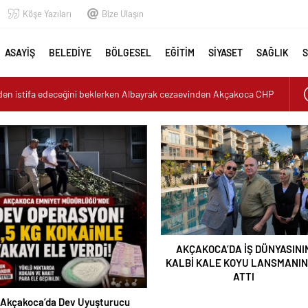
Köşe Yazıları
Bize Ulaşın
ASAYİŞ
BELEDİYE
BÖLGESEL
EĞİTİM
SİYASET
SAĞLIK
den istifa edeceğini beklerken Albayrak cezaevinden Akçakoca CHP
ediyor
rucu Operasyonu: 1 Tutuklama, 3 Şüpheliye Adli Kontrol
ASININ KALBİ KALE KOYU LANSMANINDA ATTI
uk: Misafirler Yer Bulmakta Zorlandı
 ALARMI!
AKÇAKOCA’DA İŞ DÜNYASINI
KALBİ KALE KOYU LANSMANI
ATTI
Akçakoca’da Dev Uyuşturucu