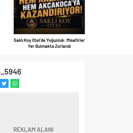
SAHİLLERDE TEMİZ
Saklı Koy Otel’de Yoğunluk: Misafirler
Yer Bulmakta Zorlandı
G_5946
REKLAM ALANI