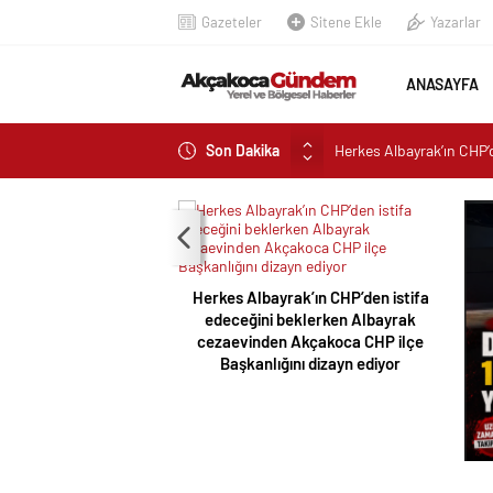
Gazeteler
Sitene Ekle
Yazarlar
ANASAYFA
Son Dakika
Herkes Albayrak’ın CHP’
ilçe Başkanlığını dizayn 
Akçakoca’da Dev Uyuştu
AKÇAKOCA’DA İŞ DÜNY
Saklı Koy Otel’de Yoğunl
Herkes Albayrak’ın CHP’den istifa
SAHİLLERDE TEMİZLİK
edeceğini beklerken Albayrak
cezaevinden Akçakoca CHP ilçe
Başkanlığını dizayn ediyor