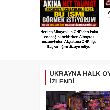
A
Herkes Albayrak’ın CHP’den istifa
edeceğini beklerken Albayrak
cezaevinden Akçakoca CHP ilçe
Başkanlığını dizayn ediyor
UKRAYNA HALK OY
İZLENDİ