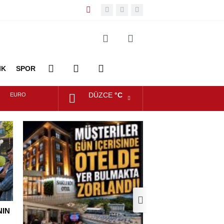
IK
SPOR
DÜZCE
°C
EURO
DİĞER
FOTO
VİDEO
ALTIN
GALERİ
GALERİ
DOLAR
NIN