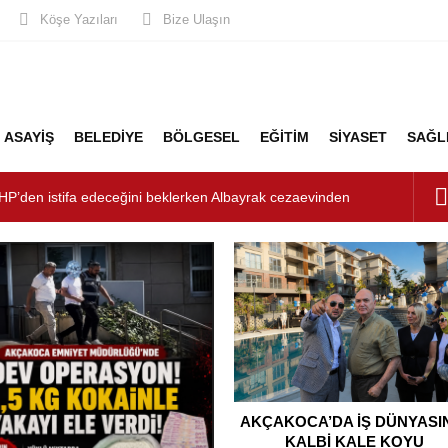
Köşe Yazıları
Bize Ulaşın
ASAYİŞ
BELEDİYE
BÖLGESEL
EĞİTİM
SİYASET
SAĞL
şturucu Operasyonu: 1 Tutuklama, 3 Şüpheliye Adli Kontrol
ÜNYASININ KALBİ KALE KOYU LANSMANINDA ATTI
unluk: Misafirler Yer Bulmakta Zorlandı
LİK ALARMI!
HP’den istifa edeceğini beklerken Albayrak cezaevinden
şkanlığını dizayn ediyor
AKÇAKOCA’DA İŞ DÜNYASI
KALBİ KALE KOYU