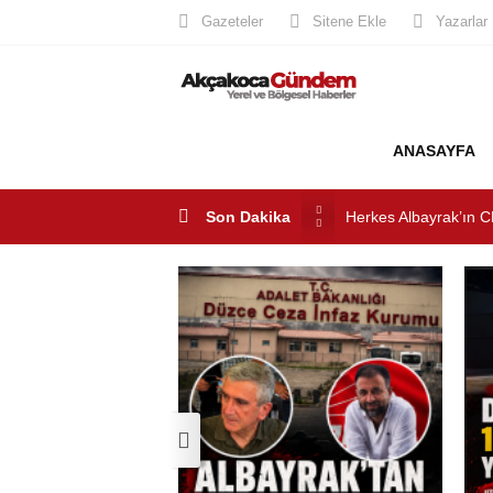
Gazeteler
Sitene Ekle
Yazarlar
ANASAYFA
Son Dakika
Akçakoca’da Dev Uyu
AKÇAKOCA’DA İŞ D
Saklı Koy Otel’de Yoğ
SAHİLLERDE TEMİZ
Herkes Albayrak’ın C
Akçakoca CHP ilçe Ba