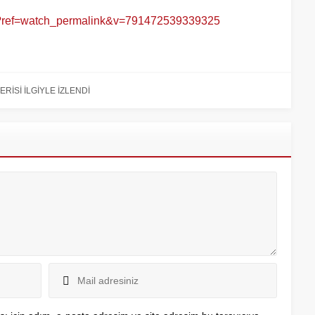
ve?ref=watch_permalink&v=791472539339325
İSİ İLGİYLE İZLENDİ