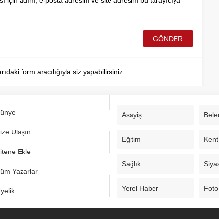
ı için adım, e-posta adresim ve site adresim bu tarayıcıya
aki form aracılığıyla siz yapabilirsiniz.
ünye
Asayiş
Bele
ize Ulaşın
Eğitim
Kent
itene Ekle
Sağlık
Siya
üm Yazarlar
Yerel Haber
Foto
yelik