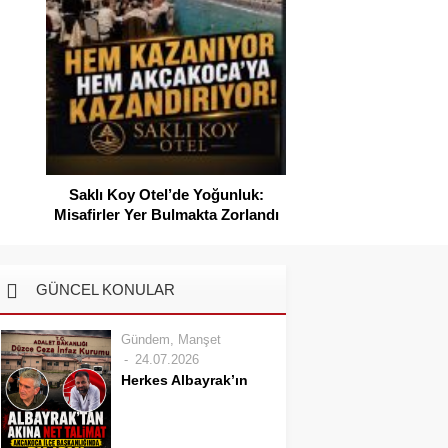
SAHİLLERDE TEMİZ
Saklı Koy Otel’de Yoğunluk:
Misafirler Yer Bulmakta Zorlandı
GÜNCEL KONULAR
Gündem
,
Manşet
24.07.2026
Herkes Albayrak’ın
CHP’den istifa
edeceğini beklerken
Albayrak cezaevinden