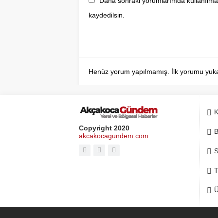
Daha sonraki yorumlarımda kullanılmas
kaydedilsin.
Henüz yorum yapılmamış. İlk yorumu yukarıd
K
Copyright 2020
B
akcakocagundem.com
S
T
Ü