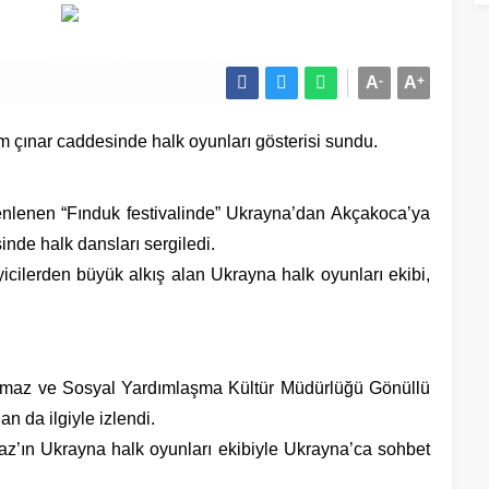
A
-
A
+
m çınar caddesinde halk oyunları gösterisi sundu.
nlenen “Fınduk festivalinde” Ukrayna’dan Akçakoca’ya
inde halk dansları sergiledi.
eyicilerden büyük alkış alan Ukrayna halk oyunları ekibi,
az ve Sosyal Yardımlaşma Kültür Müdürlüğü Gönüllü
 da ilgiyle izlendi.
az’ın Ukrayna halk oyunları ekibiyle Ukrayna’ca sohbet