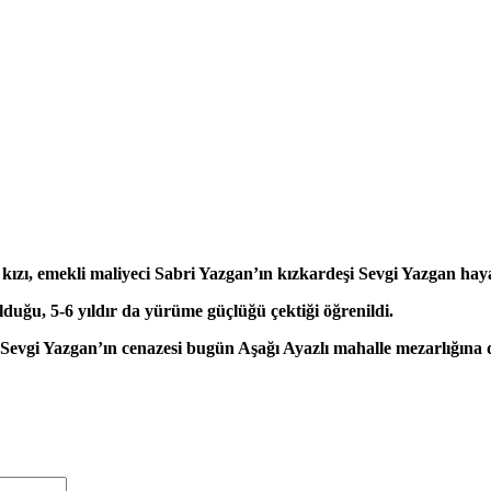
ızı, emekli maliyeci Sabri Yazgan’ın kızkardeşi Sevgi Yazgan haya
lduğu, 5-6 yıldır da yürüme güçlüğü çektiği öğrenildi.
evgi Yazgan’ın cenazesi bugün Aşağı Ayazlı mahalle mezarlığına d