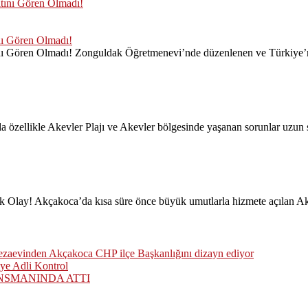
nı Gören Olmadı!
nı Gören Olmadı! Zonguldak Öğretmenevi’nde düzenlenen ve Türkiye’nin
da özellikle Akevler Plajı ve Akevler bölgesinde yaşanan sorunlar uzu
k Olay! Akçakoca’da kısa süre önce büyük umutlarla hizmete açılan Ak
cezaevinden Akçakoca CHP ilçe Başkanlığını dizayn ediyor
ye Adli Kontrol
NSMANINDA ATTI