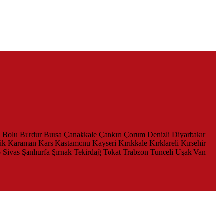
s
Bolu
Burdur
Bursa
Çanakkale
Çankırı
Çorum
Denizli
Diyarbakır
ük
Karaman
Kars
Kastamonu
Kayseri
Kırıkkale
Kırklareli
Kırşehir
p
Sivas
Şanlıurfa
Şırnak
Tekirdağ
Tokat
Trabzon
Tunceli
Uşak
Van