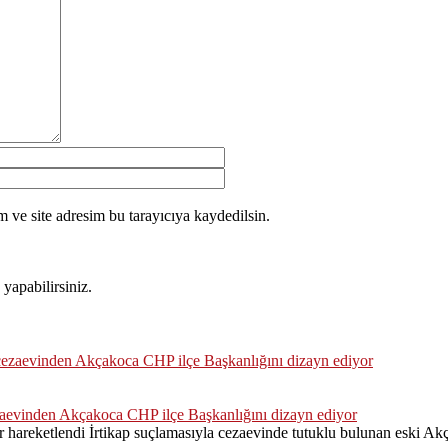
 ve site adresim bu tarayıcıya kaydedilsin.
yapabilirsiniz.
zaevinden Akçakoca CHP ilçe Başkanlığını dizayn ediyor
hareketlendi İrtikap suçlamasıyla cezaevinde tutuklu bulunan eski Akç