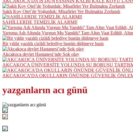
AKÇAKOCA’DA İŞ DÜNYASININ KALBİ KALE KOYU LAN
Saklı Koy Otel’de Yoğunluk: Misafirler Yer Bulmakta Zorlandı
SAHİLLERDE TEMİZLİK ALARMI!
Yarışma Adı Altında Vurgun Mu Yapıldı? Tam Altın Vaat Edildi, Altı
Bir yıldır yazıldı çizildi belediye bugün düğmeye bastı
Akçakoca devlet Hastanesi’nde Şok olay
AKÇAKOCA ÜNİVERSİTE YOLUNDA SU BORUSU TARTIŞ
AKÇAKOCA’DA OKULLARIN ÖNÜNDE GÜVENLİK ÖNLEML
yazganların acı günü