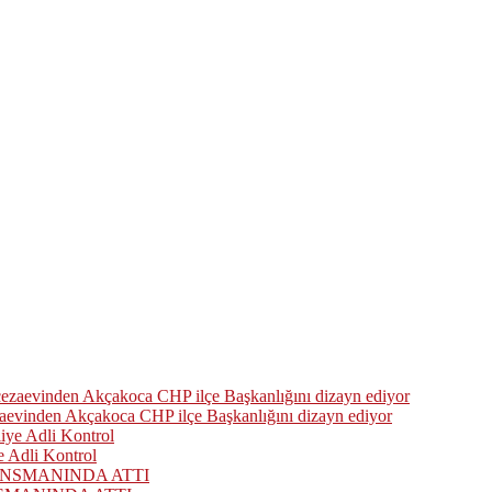
zaevinden Akçakoca CHP ilçe Başkanlığını dizayn ediyor
 Adli Kontrol