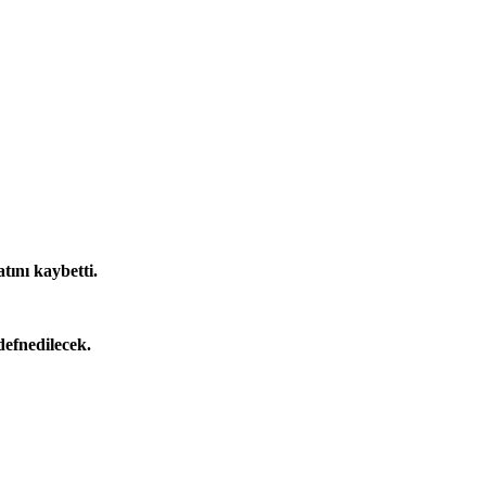
tını kaybetti.
efnedilecek.