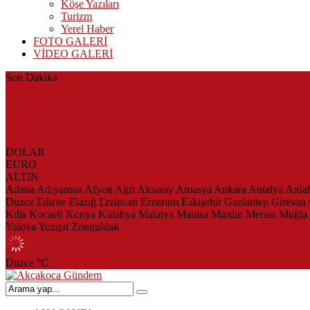
Köşe Yazıları
Turizm
Yerel Haber
FOTO GALERİ
VİDEO GALERİ
Son Dakika
Herkes Albayrak’ın CHP’den istifa edeceğini beklerken Albayrak ce
Akçakoca’da Dev Uyuşturucu Operasyonu: 1 Tutuklama, 3 Şüpheliye
AKÇAKOCA’DA İŞ DÜNYASININ KALBİ KALE KOYU LAN
Saklı Koy Otel’de Yoğunluk: Misafirler Yer Bulmakta Zorlandı
SAHİLLERDE TEMİZLİK ALARMI!
DOLAR
EURO
ALTIN
Adana
Adıyaman
Afyon
Ağrı
Aksaray
Amasya
Ankara
Antalya
Arda
Düzce
Edirne
Elazığ
Erzincan
Erzurum
Eskişehir
Gaziantep
Giresun
Kilis
Kocaeli
Konya
Kütahya
Malatya
Manisa
Mardin
Mersin
Muğla
Yalova
Yozgat
Zonguldak
Düzce
°C