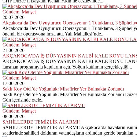
CHP Düzce İl Başkanı Kenan Akın ile cezaevinde...
Gündem
,
Manşet
20.07.2026
Akçakoca’da Dev Uyuşturucu Operasyonu: 1 Tutuklama, 3 Şüpheliye
Akçakoca’da Dev Uyuşturucu Operasyonu: 1 Tutuklama, 3 Şüpheliye A
önemli bir operasyona imza attı. Yalı Mahallesi’nde...
Gündem
,
Manşet
21.06.2026
AKÇAKOCA’DA İŞ DÜNYASININ KALBİ KALE KOYU LAN
AKÇAKOCA’DA İŞ DÜNYASININ KALBİ KALE KOYU LANSMANINDA ATTI 
lansman programıyla kapılarını açtı. Yoğun katılımın gerçekleştiği...
Gündem
,
Manşet
17.06.2026
Saklı Koy Otel’de Yoğunluk: Misafirler Yer Bulmakta Zorlandı
Saklı Koy Otel’de Yoğunluk: Misafirler Yer Bulmakta Zorlandı Düzce Be
Gün içerisinde otele...
Gündem
,
Manşet
08.06.2026
SAHİLLERDE TEMİZLİK ALARMI!
SAHİLLERDE TEMİZLİK ALARMI! Akçakoca’da havaların ısınmasıyla bir
saatlerinde sahilleri dolduran vatandaşların ardından geride bırakılan...