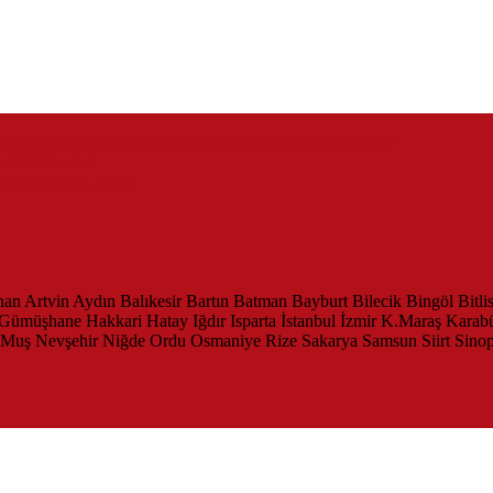
zaevinden Akçakoca CHP ilçe Başkanlığını dizayn ediyor
 Adli Kontrol
SMANINDA ATTI
han
Artvin
Aydın
Balıkesir
Bartın
Batman
Bayburt
Bilecik
Bingöl
Bitli
Gümüşhane
Hakkari
Hatay
Iğdır
Isparta
İstanbul
İzmir
K.Maraş
Karab
Muş
Nevşehir
Niğde
Ordu
Osmaniye
Rize
Sakarya
Samsun
Siirt
Sino