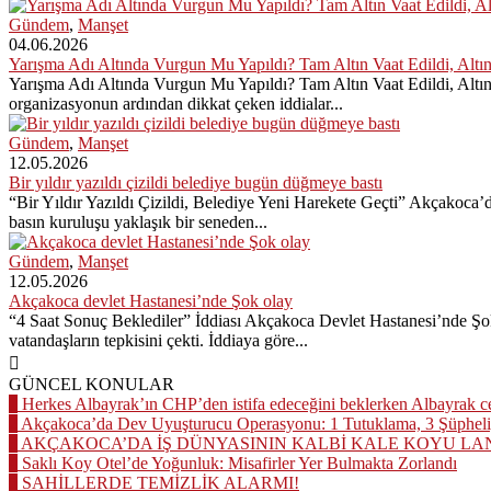
Gündem
,
Manşet
04.06.2026
Yarışma Adı Altında Vurgun Mu Yapıldı? Tam Altın Vaat Edildi, Altı
Yarışma Adı Altında Vurgun Mu Yapıldı? Tam Altın Vaat Edildi, Altı
organizasyonun ardından dikkat çeken iddialar...
Gündem
,
Manşet
12.05.2026
Bir yıldır yazıldı çizildi belediye bugün düğmeye bastı
“Bir Yıldır Yazıldı Çizildi, Belediye Yeni Harekete Geçti” Akçakoca’
basın kuruluşu yaklaşık bir seneden...
Gündem
,
Manşet
12.05.2026
Akçakoca devlet Hastanesi’nde Şok olay
“4 Saat Sonuç Beklediler” İddiası Akçakoca Devlet Hastanesi’nde Şo
vatandaşların tepkisini çekti. İddiaya göre...
GÜNCEL KONULAR
1
Herkes Albayrak’ın CHP’den istifa edeceğini beklerken Albayrak 
2
Akçakoca’da Dev Uyuşturucu Operasyonu: 1 Tutuklama, 3 Şüpheli
3
AKÇAKOCA’DA İŞ DÜNYASININ KALBİ KALE KOYU LA
4
Saklı Koy Otel’de Yoğunluk: Misafirler Yer Bulmakta Zorlandı
5
SAHİLLERDE TEMİZLİK ALARMI!