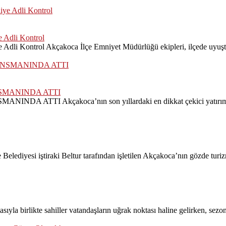
 Adli Kontrol
dli Kontrol Akçakoca İlçe Emniyet Müdürlüğü ekipleri, ilçede uyuştu
SMANINDA ATTI
Akçakoca’nın son yıllardaki en dikkat çekici yatırım projele
lediyesi iştiraki Beltur tarafından işletilen Akçakoca’nın gözde turizm
likte sahiller vatandaşların uğrak noktası haline gelirken, sezonun