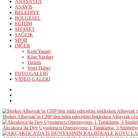
ANASAYFA
ASAYİŞ
BELEDİYE
BÖLGESEL
EĞİTİM
SİYASET
SAĞLIK
SPOR
DİĞER
Kent Yaşam
Köşe Yazıları
Turizm
Yerel Haber
FOTO GALERİ
VİDEO GALERİ
Herkes Albayrak’ın CHP’den istifa edeceğini beklerken Albayrak ce
Akçakoca’da Dev Uyuşturucu Operasyonu: 1 Tutuklama, 3 Şüpheliye