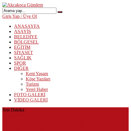
Giriş Yap / Üye Ol
ANASAYFA
ASAYİŞ
BELEDİYE
BÖLGESEL
EĞİTİM
SİYASET
SAĞLIK
SPOR
DİĞER
Kent Yaşam
Köşe Yazıları
Turizm
Yerel Haber
FOTO GALERİ
VİDEO GALERİ
Son Dakika
Herkes Albayrak’ın CHP’den istifa edeceğini beklerken Albayrak
cezaevinden Akçakoca CHP ilçe Başkanlığını dizayn ediyor
Akçakoca’da Dev Uyuşturucu Operasyonu: 1 Tutuklama, 3
Şüpheliye Adli Kontrol