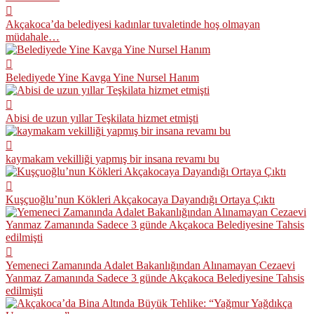
Akçakoca’da belediyesi kadınlar tuvaletinde hoş olmayan
müdahale…
Belediyede Yine Kavga Yine Nursel Hanım
Abisi de uzun yıllar Teşkilata hizmet etmişti
kaymakam vekilliği yapmış bir insana revamı bu
Kuşçuoğlu’nun Kökleri Akçakocaya Dayandığı Ortaya Çıktı
Yemeneci Zamanında Adalet Bakanlığından Alınamayan Cezaevi
Yanmaz Zamanında Sadece 3 günde Akçakoca Belediyesine Tahsis
edilmişti