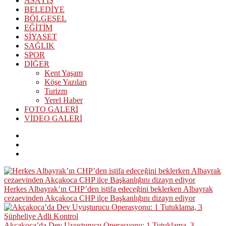
ASAYİŞ
BELEDİYE
BÖLGESEL
EĞİTİM
SİYASET
SAĞLIK
SPOR
DİĞER
Kent Yaşam
Köşe Yazıları
Turizm
Yerel Haber
FOTO GALERİ
VİDEO GALERİ
Herkes Albayrak’ın CHP’den istifa edeceğini beklerken Albayrak
cezaevinden Akçakoca CHP ilçe Başkanlığını dizayn ediyor
Akçakoca’da Dev Uyuşturucu Operasyonu: 1 Tutuklama, 3