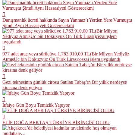
Danışmanlık ücreti hakkında Sayın Yanmaz’ı Yerden Yere Vurmuştu
Şimdi Aynı Hassasiyeti Gösterecekmi
977 adet araç veya sürücüye 1.763.910,00 TL(Bir Milyon Yediyüz
AtmışÜç bin Dokuzyüz On Türk Lirası)cezai işlem uygulandı
Gezi teknesinin günlük cirosu Satılan Tabaş’ın Bir yıllık nerdeyse
kirasına denk geliyor
İtfaiye Gün Boyu Temizlik Yapıyor
ELİF DOĞA BEKTAŞ TÜRKİYE BİRİNCİSİ OLDU