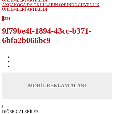
AKÇAKOCA’DA OKULLARIN ÖNÜNDE GÜVENLİK
ÖNLEMLERİ ARTIRILDI
1
2
3
4
9f79be4f-1894-43cc-b371-
6bfa2b066bc9
MOBİL REKLAM ALANI
DİĞER GALERİLER