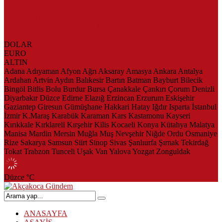
AKÇAKOCA’DA İŞ DÜNYASININ KALBİ KALE KOYU
LANSMANINDA ATTI
Saklı Koy Otel’de Yoğunluk: Misafirler Yer Bulmakta Zorlandı
SAHİLLERDE TEMİZLİK ALARMI!
DOLAR
EURO
ALTIN
Adana
Adıyaman
Afyon
Ağrı
Aksaray
Amasya
Ankara
Antalya
Ardahan
Artvin
Aydın
Balıkesir
Bartın
Batman
Bayburt
Bilecik
Bingöl
Bitlis
Bolu
Burdur
Bursa
Çanakkale
Çankırı
Çorum
Denizli
Diyarbakır
Düzce
Edirne
Elazığ
Erzincan
Erzurum
Eskişehir
Gaziantep
Giresun
Gümüşhane
Hakkari
Hatay
Iğdır
Isparta
İstanbul
İzmir
K.Maraş
Karabük
Karaman
Kars
Kastamonu
Kayseri
Kırıkkale
Kırklareli
Kırşehir
Kilis
Kocaeli
Konya
Kütahya
Malatya
Manisa
Mardin
Mersin
Muğla
Muş
Nevşehir
Niğde
Ordu
Osmaniye
Rize
Sakarya
Samsun
Siirt
Sinop
Sivas
Şanlıurfa
Şırnak
Tekirdağ
Tokat
Trabzon
Tunceli
Uşak
Van
Yalova
Yozgat
Zonguldak
Düzce
°C
ANASAYFA