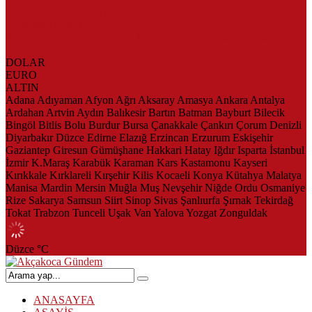
AKÇAKOCA’DA İŞ DÜNYASININ KALBİ KALE KOYU
LANSMANINDA ATTI
Saklı Koy Otel’de Yoğunluk: Misafirler Yer Bulmakta Zorlandı
SAHİLLERDE TEMİZLİK ALARMI!
DOLAR
EURO
ALTIN
Adana
Adıyaman
Afyon
Ağrı
Aksaray
Amasya
Ankara
Antalya
Ardahan
Artvin
Aydın
Balıkesir
Bartın
Batman
Bayburt
Bilecik
Bingöl
Bitlis
Bolu
Burdur
Bursa
Çanakkale
Çankırı
Çorum
Denizli
Diyarbakır
Düzce
Edirne
Elazığ
Erzincan
Erzurum
Eskişehir
Gaziantep
Giresun
Gümüşhane
Hakkari
Hatay
Iğdır
Isparta
İstanbul
İzmir
K.Maraş
Karabük
Karaman
Kars
Kastamonu
Kayseri
Kırıkkale
Kırklareli
Kırşehir
Kilis
Kocaeli
Konya
Kütahya
Malatya
Manisa
Mardin
Mersin
Muğla
Muş
Nevşehir
Niğde
Ordu
Osmaniye
Rize
Sakarya
Samsun
Siirt
Sinop
Sivas
Şanlıurfa
Şırnak
Tekirdağ
Tokat
Trabzon
Tunceli
Uşak
Van
Yalova
Yozgat
Zonguldak
Düzce
°C
ANASAYFA