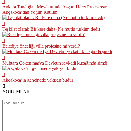
Ankara Tandoğan Meydanı’nda Asgari Ücret Protestosu:
Akçakoca’dan Yoğun Katılım
Teşkilat olarak Bir kere daha (Ne mutlu türküm dedi)
Belediye önceliği villa projesine mi verdi?
Muhtara Çöken mafya Devletin şevkatli kucağında şimdi
Akçakoca’ın gencinede yakışan budur
YORUMLAR