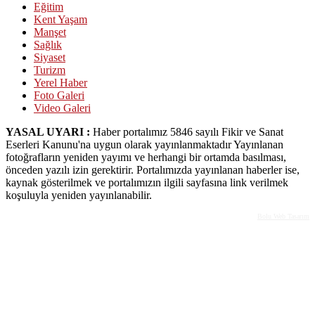
Eğitim
Kent Yaşam
Manşet
Sağlık
Siyaset
Turizm
Yerel Haber
Foto Galeri
Video Galeri
YASAL UYARI :
Haber portalımız 5846 sayılı Fikir ve Sanat
Eserleri Kanunu'na uygun olarak yayınlanmaktadır Yayınlanan
fotoğrafların yeniden yayımı ve herhangi bir ortamda basılması,
önceden yazılı izin gerektirir. Portalımızda yayınlanan haberler ise,
kaynak gösterilmek ve portalımızın ilgili sayfasına link verilmek
koşuluyla yeniden yayınlanabilir.
Bolu Web Tasarım