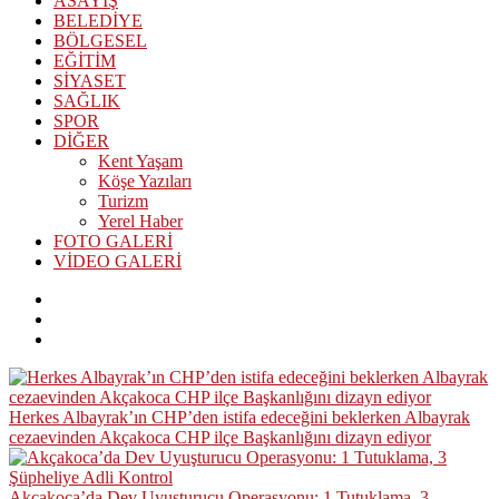
ASAYİŞ
BELEDİYE
BÖLGESEL
EĞİTİM
SİYASET
SAĞLIK
SPOR
DİĞER
Kent Yaşam
Köşe Yazıları
Turizm
Yerel Haber
FOTO GALERİ
VİDEO GALERİ
Herkes Albayrak’ın CHP’den istifa edeceğini beklerken Albayrak
cezaevinden Akçakoca CHP ilçe Başkanlığını dizayn ediyor
Akçakoca’da Dev Uyuşturucu Operasyonu: 1 Tutuklama, 3