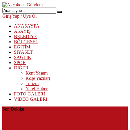
Giriş Yap / Üye Ol
ANASAYFA
ASAYİŞ
BELEDİYE
BÖLGESEL
EĞİTİM
SİYASET
SAĞLIK
SPOR
DİĞER
Kent Yaşam
Köşe Yazıları
Turizm
Yerel Haber
FOTO GALERİ
VİDEO GALERİ
Son Dakika
Herkes Albayrak’ın CHP’den istifa edeceğini beklerken Albayrak
cezaevinden Akçakoca CHP ilçe Başkanlığını dizayn ediyor
Akçakoca’da Dev Uyuşturucu Operasyonu: 1 Tutuklama, 3
Şüpheliye Adli Kontrol