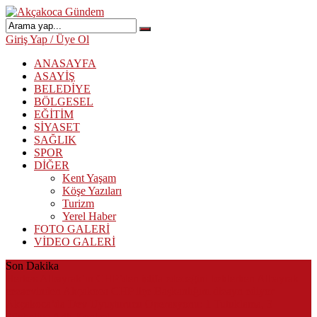
Giriş Yap / Üye Ol
ANASAYFA
ASAYİŞ
BELEDİYE
BÖLGESEL
EĞİTİM
SİYASET
SAĞLIK
SPOR
DİĞER
Kent Yaşam
Köşe Yazıları
Turizm
Yerel Haber
FOTO GALERİ
VİDEO GALERİ
Son Dakika
Herkes Albayrak’ın CHP’den istifa edeceğini beklerken Albayrak
cezaevinden Akçakoca CHP ilçe Başkanlığını dizayn ediyor
Akçakoca’da Dev Uyuşturucu Operasyonu: 1 Tutuklama, 3
Şüpheliye Adli Kontrol