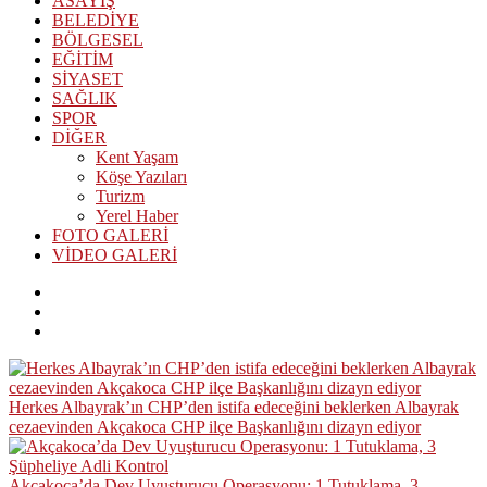
ASAYİŞ
BELEDİYE
BÖLGESEL
EĞİTİM
SİYASET
SAĞLIK
SPOR
DİĞER
Kent Yaşam
Köşe Yazıları
Turizm
Yerel Haber
FOTO GALERİ
VİDEO GALERİ
Herkes Albayrak’ın CHP’den istifa edeceğini beklerken Albayrak
cezaevinden Akçakoca CHP ilçe Başkanlığını dizayn ediyor
Akçakoca’da Dev Uyuşturucu Operasyonu: 1 Tutuklama, 3