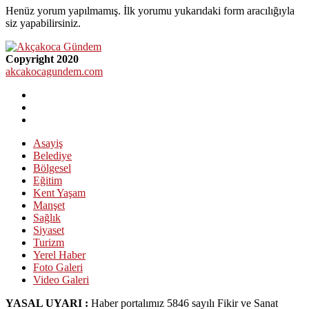
Henüz yorum yapılmamış. İlk yorumu yukarıdaki form aracılığıyla
siz yapabilirsiniz.
Copyright 2020
akcakocagundem.com
Asayiş
Belediye
Bölgesel
Eğitim
Kent Yaşam
Manşet
Sağlık
Siyaset
Turizm
Yerel Haber
Foto Galeri
Video Galeri
YASAL UYARI :
Haber portalımız 5846 sayılı Fikir ve Sanat