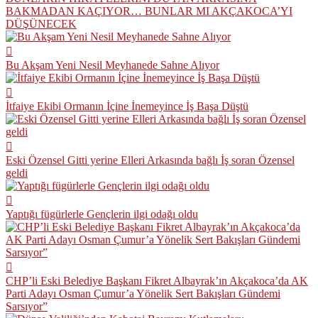
BAKMADAN KAÇIYOR… BUNLAR MI AKÇAKOCA’YI
DÜŞÜNECEK
Bu Akşam Yeni Nesil Meyhanede Sahne Alıyor
İtfaiye Ekibi Ormanın İçine İnemeyince İş Başa Düştü
Eski Özensel Gitti yerine Elleri Arkasında bağlı İş soran Özensel
geldi
Yaptığı fügürlerle Gençlerin ilgi odağı oldu
CHP’li Eski Belediye Başkanı Fikret Albayrak’ın Akçakoca’da AK
Parti Adayı Osman Çumur’a Yönelik Sert Bakışları Gündemi
Sarsıyor”