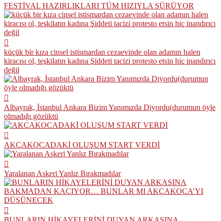
FESTİVAL HAZIRLIKLARI TÜM HIZIYLA SÜRÜYOR
küçük bir kıza cinsel istismardan cezaevinde olan adamın halen
kiracısı ol, teşkilatın kadına Şiddeti tacizi protesto etsin hiç inandırıcı
değil
Albayrak, İstanbul Ankara Bizim Yanımızda Diyordu(durumun öyle
olmadığı gözüktü
AKÇAKOCADAKİ OLUŞUM START VERDİ
Yaralanan Askeri Yanlız Bırakmadılar
BUNLARIN HİKAYELERİNİ DUYAN ARKASINA