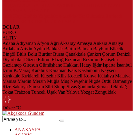
AKÇAKOCA’DA İŞ DÜNYASININ KALBİ KALE KOYU
LANSMANINDA ATTI
Saklı Koy Otel’de Yoğunluk: Misafirler Yer Bulmakta Zorlandı
SAHİLLERDE TEMİZLİK ALARMI!
DOLAR
EURO
ALTIN
Adana
Adıyaman
Afyon
Ağrı
Aksaray
Amasya
Ankara
Antalya
Ardahan
Artvin
Aydın
Balıkesir
Bartın
Batman
Bayburt
Bilecik
Bingöl
Bitlis
Bolu
Burdur
Bursa
Çanakkale
Çankırı
Çorum
Denizli
Diyarbakır
Düzce
Edirne
Elazığ
Erzincan
Erzurum
Eskişehir
Gaziantep
Giresun
Gümüşhane
Hakkari
Hatay
Iğdır
Isparta
İstanbul
İzmir
K.Maraş
Karabük
Karaman
Kars
Kastamonu
Kayseri
Kırıkkale
Kırklareli
Kırşehir
Kilis
Kocaeli
Konya
Kütahya
Malatya
Manisa
Mardin
Mersin
Muğla
Muş
Nevşehir
Niğde
Ordu
Osmaniye
Rize
Sakarya
Samsun
Siirt
Sinop
Sivas
Şanlıurfa
Şırnak
Tekirdağ
Tokat
Trabzon
Tunceli
Uşak
Van
Yalova
Yozgat
Zonguldak
Düzce
°C
ANASAYFA