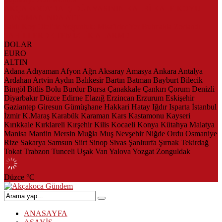
AKÇAKOCA’DA İŞ DÜNYASININ KALBİ KALE KOYU
LANSMANINDA ATTI
Saklı Koy Otel’de Yoğunluk: Misafirler Yer Bulmakta Zorlandı
SAHİLLERDE TEMİZLİK ALARMI!
DOLAR
EURO
ALTIN
Adana
Adıyaman
Afyon
Ağrı
Aksaray
Amasya
Ankara
Antalya
Ardahan
Artvin
Aydın
Balıkesir
Bartın
Batman
Bayburt
Bilecik
Bingöl
Bitlis
Bolu
Burdur
Bursa
Çanakkale
Çankırı
Çorum
Denizli
Diyarbakır
Düzce
Edirne
Elazığ
Erzincan
Erzurum
Eskişehir
Gaziantep
Giresun
Gümüşhane
Hakkari
Hatay
Iğdır
Isparta
İstanbul
İzmir
K.Maraş
Karabük
Karaman
Kars
Kastamonu
Kayseri
Kırıkkale
Kırklareli
Kırşehir
Kilis
Kocaeli
Konya
Kütahya
Malatya
Manisa
Mardin
Mersin
Muğla
Muş
Nevşehir
Niğde
Ordu
Osmaniye
Rize
Sakarya
Samsun
Siirt
Sinop
Sivas
Şanlıurfa
Şırnak
Tekirdağ
Tokat
Trabzon
Tunceli
Uşak
Van
Yalova
Yozgat
Zonguldak
Düzce
°C
ANASAYFA