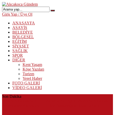
Giriş Yap / Üye Ol
ANASAYFA
ASAYİŞ
BELEDİYE
BÖLGESEL
EĞİTİM
SİYASET
SAĞLIK
SPOR
DİĞER
Kent Yaşam
Köşe Yazıları
Turizm
Yerel Haber
FOTO GALERİ
VİDEO GALERİ
Son Dakika
Herkes Albayrak’ın CHP’den istifa edeceğini beklerken Albayrak
cezaevinden Akçakoca CHP ilçe Başkanlığını dizayn ediyor
Akçakoca’da Dev Uyuşturucu Operasyonu: 1 Tutuklama, 3
Şüpheliye Adli Kontrol