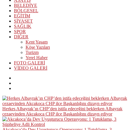
ASAYİŞ
BELEDİYE
BÖLGESEL
EĞİTİM
SİYASET
SAĞLIK
SPOR
DİĞER
Kent Yaşam
Köşe Yazıları
Turizm
Yerel Haber
FOTO GALERİ
VİDEO GALERİ
Herkes Albayrak’ın CHP’den istifa edeceğini beklerken Albayrak
cezaevinden Akçakoca CHP ilçe Başkanlığını dizayn ediyor
Akçakoca’da Dev Uyuşturucu Operasyonu: 1 Tutuklama, 3