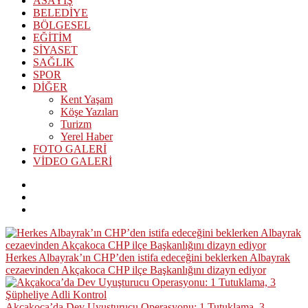
ASAYİŞ
BELEDİYE
BÖLGESEL
EĞİTİM
SİYASET
SAĞLIK
SPOR
DİĞER
Kent Yaşam
Köşe Yazıları
Turizm
Yerel Haber
FOTO GALERİ
VİDEO GALERİ
Herkes Albayrak’ın CHP’den istifa edeceğini beklerken Albayrak
cezaevinden Akçakoca CHP ilçe Başkanlığını dizayn ediyor
Akçakoca’da Dev Uyuşturucu Operasyonu: 1 Tutuklama, 3