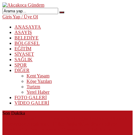
Giriş Yap / Üye Ol
ANASAYFA
ASAYİŞ
BELEDİYE
BÖLGESEL
EĞİTİM
SİYASET
SAĞLIK
SPOR
DİĞER
Kent Yaşam
Köşe Yazıları
Turizm
Yerel Haber
FOTO GALERİ
VİDEO GALERİ
Son Dakika
Herkes Albayrak’ın CHP’den istifa edeceğini beklerken Albayrak
cezaevinden Akçakoca CHP ilçe Başkanlığını dizayn ediyor
Akçakoca’da Dev Uyuşturucu Operasyonu: 1 Tutuklama, 3
Şüpheliye Adli Kontrol