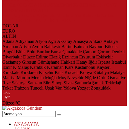
AKÇAKOCA’DA İŞ DÜNYASININ KALBİ KALE KOYU
LANSMANINDA ATTI
Saklı Koy Otel’de Yoğunluk: Misafirler Yer Bulmakta Zorlandı
SAHİLLERDE TEMİZLİK ALARMI!
DOLAR
EURO
ALTIN
Adana
Adıyaman
Afyon
Ağrı
Aksaray
Amasya
Ankara
Antalya
Ardahan
Artvin
Aydın
Balıkesir
Bartın
Batman
Bayburt
Bilecik
Bingöl
Bitlis
Bolu
Burdur
Bursa
Çanakkale
Çankırı
Çorum
Denizli
Diyarbakır
Düzce
Edirne
Elazığ
Erzincan
Erzurum
Eskişehir
Gaziantep
Giresun
Gümüşhane
Hakkari
Hatay
Iğdır
Isparta
İstanbul
İzmir
K.Maraş
Karabük
Karaman
Kars
Kastamonu
Kayseri
Kırıkkale
Kırklareli
Kırşehir
Kilis
Kocaeli
Konya
Kütahya
Malatya
Manisa
Mardin
Mersin
Muğla
Muş
Nevşehir
Niğde
Ordu
Osmaniye
Rize
Sakarya
Samsun
Siirt
Sinop
Sivas
Şanlıurfa
Şırnak
Tekirdağ
Tokat
Trabzon
Tunceli
Uşak
Van
Yalova
Yozgat
Zonguldak
Düzce
°C
ANASAYFA