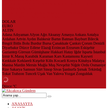
AKÇAKOCA’DA İŞ DÜNYASININ KALBİ KALE KOYU
LANSMANINDA ATTI
Saklı Koy Otel’de Yoğunluk: Misafirler Yer Bulmakta Zorlandı
SAHİLLERDE TEMİZLİK ALARMI!
DOLAR
EURO
ALTIN
Adana
Adıyaman
Afyon
Ağrı
Aksaray
Amasya
Ankara
Antalya
Ardahan
Artvin
Aydın
Balıkesir
Bartın
Batman
Bayburt
Bilecik
Bingöl
Bitlis
Bolu
Burdur
Bursa
Çanakkale
Çankırı
Çorum
Denizli
Diyarbakır
Düzce
Edirne
Elazığ
Erzincan
Erzurum
Eskişehir
Gaziantep
Giresun
Gümüşhane
Hakkari
Hatay
Iğdır
Isparta
İstanbul
İzmir
K.Maraş
Karabük
Karaman
Kars
Kastamonu
Kayseri
Kırıkkale
Kırklareli
Kırşehir
Kilis
Kocaeli
Konya
Kütahya
Malatya
Manisa
Mardin
Mersin
Muğla
Muş
Nevşehir
Niğde
Ordu
Osmaniye
Rize
Sakarya
Samsun
Siirt
Sinop
Sivas
Şanlıurfa
Şırnak
Tekirdağ
Tokat
Trabzon
Tunceli
Uşak
Van
Yalova
Yozgat
Zonguldak
Düzce
°C
ANASAYFA