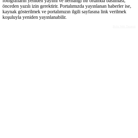
fotoğrafların yeniden yayımı ve herhangi bir ortamda basılması,
önceden yazılı izin gerektirir. Portalımızda yayınlanan haberler ise,
kaynak gösterilmek ve portalımızın ilgili sayfasına link verilmek
koşuluyla yeniden yayınlanabilir.
Bolu Web Tasarım