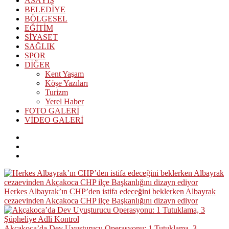
ASAYİŞ
BELEDİYE
BÖLGESEL
EĞİTİM
SİYASET
SAĞLIK
SPOR
DİĞER
Kent Yaşam
Köşe Yazıları
Turizm
Yerel Haber
FOTO GALERİ
VİDEO GALERİ
Herkes Albayrak’ın CHP’den istifa edeceğini beklerken Albayrak
cezaevinden Akçakoca CHP ilçe Başkanlığını dizayn ediyor
Akçakoca’da Dev Uyuşturucu Operasyonu: 1 Tutuklama, 3