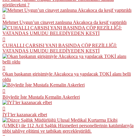
görülecekmi ?
Mehmet Uygun’un cinayet zanlısına Akçakoca da keşif yaptırıldı
ÇUHALLI ÇARŞISI YANI BAŞINDA ÇÖP REZİLLİĞİ:
VATANDAŞ UMUDU BELEDİYEDEN KESTİ
Okan başkanın girişimiyle Akçakoca ya yapılacak TOKİ alanı belli
oldu
Böyledir İşte Mustafa Kemalin Askerleri
İYİ’ler kazanacak elbet