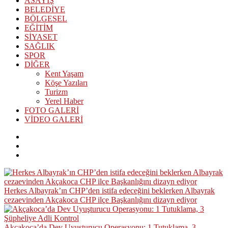
ASAYİŞ
BELEDİYE
BÖLGESEL
EĞİTİM
SİYASET
SAĞLIK
SPOR
DİĞER
Kent Yaşam
Köşe Yazıları
Turizm
Yerel Haber
FOTO GALERİ
VİDEO GALERİ
Herkes Albayrak’ın CHP’den istifa edeceğini beklerken Albayrak
cezaevinden Akçakoca CHP ilçe Başkanlığını dizayn ediyor
Akçakoca’da Dev Uyuşturucu Operasyonu: 1 Tutuklama, 3