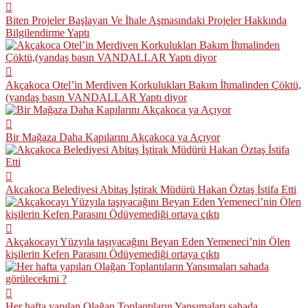
Biten Projeler Başlayan Ve İhale Aşmasındaki Projeler Hakkında
Bilgilendirme Yaptı
Akçakoca Otel’in Merdiven Korkulukları Bakım İhmalinden Çöktü,
(yandaş basın VANDALLAR Yaptı diyor
Bir Mağaza Daha Kapılarını Akçakoca ya Açıyor
Akçakoca Belediyesi Abitaş İştirak Müdürü Hakan Öztaş İstifa Etti
Akçakocayı Yüzyıla taşıyacağını Beyan Eden Yemeneci’nin Ölen
kişilerin Kefen Parasını Ödüyemediği ortaya çıktı
Her hafta yapılan Olağan Toplantıların Yansımaları sahada