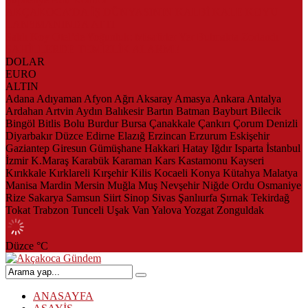
AKÇAKOCA’DA İŞ DÜNYASININ KALBİ KALE KOYU
LANSMANINDA ATTI
Saklı Koy Otel’de Yoğunluk: Misafirler Yer Bulmakta Zorlandı
SAHİLLERDE TEMİZLİK ALARMI!
DOLAR
EURO
ALTIN
Adana
Adıyaman
Afyon
Ağrı
Aksaray
Amasya
Ankara
Antalya
Ardahan
Artvin
Aydın
Balıkesir
Bartın
Batman
Bayburt
Bilecik
Bingöl
Bitlis
Bolu
Burdur
Bursa
Çanakkale
Çankırı
Çorum
Denizli
Diyarbakır
Düzce
Edirne
Elazığ
Erzincan
Erzurum
Eskişehir
Gaziantep
Giresun
Gümüşhane
Hakkari
Hatay
Iğdır
Isparta
İstanbul
İzmir
K.Maraş
Karabük
Karaman
Kars
Kastamonu
Kayseri
Kırıkkale
Kırklareli
Kırşehir
Kilis
Kocaeli
Konya
Kütahya
Malatya
Manisa
Mardin
Mersin
Muğla
Muş
Nevşehir
Niğde
Ordu
Osmaniye
Rize
Sakarya
Samsun
Siirt
Sinop
Sivas
Şanlıurfa
Şırnak
Tekirdağ
Tokat
Trabzon
Tunceli
Uşak
Van
Yalova
Yozgat
Zonguldak
Düzce
°C
ANASAYFA