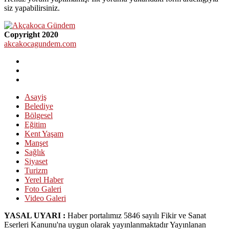
siz yapabilirsiniz.
Copyright 2020
akcakocagundem.com
Asayiş
Belediye
Bölgesel
Eğitim
Kent Yaşam
Manşet
Sağlık
Siyaset
Turizm
Yerel Haber
Foto Galeri
Video Galeri
YASAL UYARI :
Haber portalımız 5846 sayılı Fikir ve Sanat
Eserleri Kanunu'na uygun olarak yayınlanmaktadır Yayınlanan