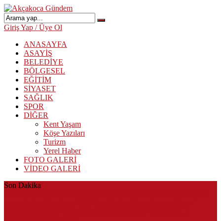
Giriş Yap / Üye Ol
ANASAYFA
ASAYİŞ
BELEDİYE
BÖLGESEL
EĞİTİM
SİYASET
SAĞLIK
SPOR
DİĞER
Kent Yaşam
Köşe Yazıları
Turizm
Yerel Haber
FOTO GALERİ
VİDEO GALERİ
Son Dakika
Herkes Albayrak’ın CHP’den istifa edeceğini beklerken Albayrak
cezaevinden Akçakoca CHP ilçe Başkanlığını dizayn ediyor
Akçakoca’da Dev Uyuşturucu Operasyonu: 1 Tutuklama, 3
Şüpheliye Adli Kontrol