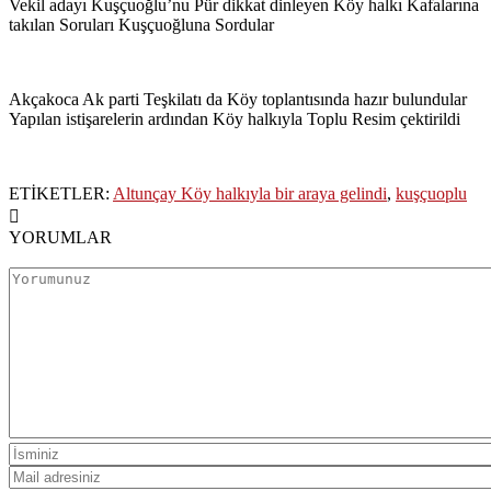
Vekil adayı Kuşçuoğlu’nu Pür dikkat dinleyen Köy halkı Kafalarına
takılan Soruları Kuşçuoğluna Sordular
Akçakoca Ak parti Teşkilatı da Köy toplantısında hazır bulundular
Yapılan istişarelerin ardından Köy halkıyla Toplu Resim çektirildi
ETİKETLER:
Altunçay Köy halkıyla bir araya gelindi
,
kuşçuoplu
YORUMLAR