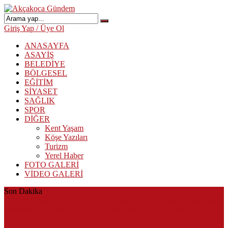
Giriş Yap / Üye Ol
ANASAYFA
ASAYİŞ
BELEDİYE
BÖLGESEL
EĞİTİM
SİYASET
SAĞLIK
SPOR
DİĞER
Kent Yaşam
Köşe Yazıları
Turizm
Yerel Haber
FOTO GALERİ
VİDEO GALERİ
Son Dakika
Herkes Albayrak’ın CHP’den istifa edeceğini beklerken Albayrak
cezaevinden Akçakoca CHP ilçe Başkanlığını dizayn ediyor
Akçakoca’da Dev Uyuşturucu Operasyonu: 1 Tutuklama, 3
Şüpheliye Adli Kontrol