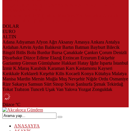
AKÇAKOCA’DA İŞ DÜNYASININ KALBİ KALE KOYU
LANSMANINDA ATTI
Saklı Koy Otel’de Yoğunluk: Misafirler Yer Bulmakta Zorlandı
SAHİLLERDE TEMİZLİK ALARMI!
DOLAR
EURO
ALTIN
Adana
Adıyaman
Afyon
Ağrı
Aksaray
Amasya
Ankara
Antalya
Ardahan
Artvin
Aydın
Balıkesir
Bartın
Batman
Bayburt
Bilecik
Bingöl
Bitlis
Bolu
Burdur
Bursa
Çanakkale
Çankırı
Çorum
Denizli
Diyarbakır
Düzce
Edirne
Elazığ
Erzincan
Erzurum
Eskişehir
Gaziantep
Giresun
Gümüşhane
Hakkari
Hatay
Iğdır
Isparta
İstanbul
İzmir
K.Maraş
Karabük
Karaman
Kars
Kastamonu
Kayseri
Kırıkkale
Kırklareli
Kırşehir
Kilis
Kocaeli
Konya
Kütahya
Malatya
Manisa
Mardin
Mersin
Muğla
Muş
Nevşehir
Niğde
Ordu
Osmaniye
Rize
Sakarya
Samsun
Siirt
Sinop
Sivas
Şanlıurfa
Şırnak
Tekirdağ
Tokat
Trabzon
Tunceli
Uşak
Van
Yalova
Yozgat
Zonguldak
Düzce
°C
ANASAYFA