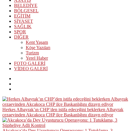
ASAYİŞ
BELEDİYE
BÖLGESEL
EĞİTİM
SİYASET
SAĞLIK
SPOR
DİĞER
Kent Yaşam
Köşe Yazıları
Turizm
Yerel Haber
FOTO GALERİ
VİDEO GALERİ
Herkes Albayrak’ın CHP’den istifa edeceğini beklerken Albayrak
cezaevinden Akçakoca CHP ilçe Başkanlığını dizayn ediyor
Akçakoca’da Dev Uyuşturucu Operasyonu: 1 Tutuklama, 3