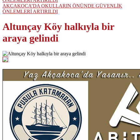
AKÇAKOCA’DA OKULLARIN ÖNÜNDE GÜVENLİK
ÖNLEMLERİ ARTIRILDI
Altunçay Köy halkıyla bir
araya gelindi