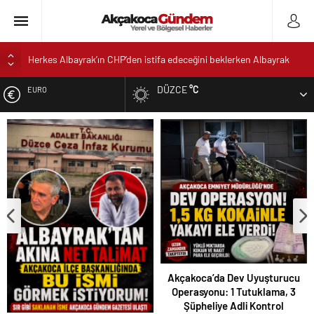
Herkes Albayrak’ın CHP’den istifa edeceğini beklerken Albayrak
cezaevinden Akçakoca CHP ilçe Başkanlığını dizayn ediyor
DÜZCE
°C
EURO
Akçakoca’da Dev Uyuşturucu Operasyonu: 1 Tutuklama, 3
Şüpheliye Adli Kontrol
ALTIN
AKÇAKOCA’DA İŞ DÜNYASININ KALBİ KALE KOYU
LANSMANINDA ATTI
DOLAR
Saklı Koy Otel’de Yoğunluk: Misafirler Yer Bulmakta Zorlandı
SAHİLLERDE TEMİZLİK ALARMI!
Akçakoca’da Dev Uyuşturucu
Operasyonu: 1 Tutuklama, 3
Şüpheliye Adli Kontrol