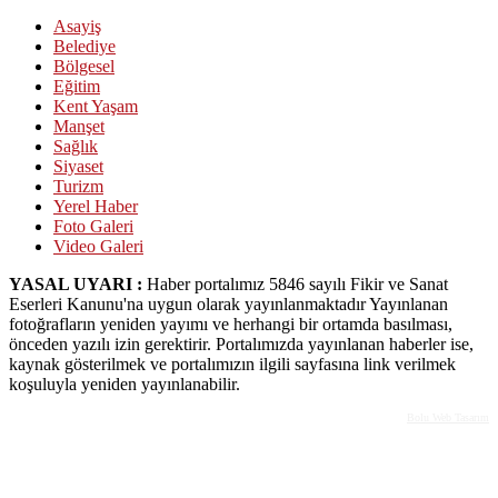
Asayiş
Belediye
Bölgesel
Eğitim
Kent Yaşam
Manşet
Sağlık
Siyaset
Turizm
Yerel Haber
Foto Galeri
Video Galeri
YASAL UYARI :
Haber portalımız 5846 sayılı Fikir ve Sanat
Eserleri Kanunu'na uygun olarak yayınlanmaktadır Yayınlanan
fotoğrafların yeniden yayımı ve herhangi bir ortamda basılması,
önceden yazılı izin gerektirir. Portalımızda yayınlanan haberler ise,
kaynak gösterilmek ve portalımızın ilgili sayfasına link verilmek
koşuluyla yeniden yayınlanabilir.
Bolu Web Tasarım