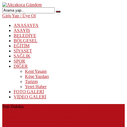
Giriş Yap / Üye Ol
ANASAYFA
ASAYİŞ
BELEDİYE
BÖLGESEL
EĞİTİM
SİYASET
SAĞLIK
SPOR
DİĞER
Kent Yaşam
Köşe Yazıları
Turizm
Yerel Haber
FOTO GALERİ
VİDEO GALERİ
Son Dakika
Herkes Albayrak’ın CHP’den istifa edeceğini beklerken Albayrak
cezaevinden Akçakoca CHP ilçe Başkanlığını dizayn ediyor
Akçakoca’da Dev Uyuşturucu Operasyonu: 1 Tutuklama, 3
Şüpheliye Adli Kontrol