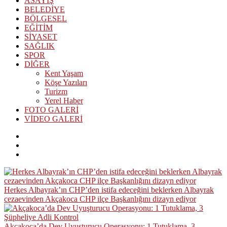
ASAYİŞ
BELEDİYE
BÖLGESEL
EĞİTİM
SİYASET
SAĞLIK
SPOR
DİĞER
Kent Yaşam
Köşe Yazıları
Turizm
Yerel Haber
FOTO GALERİ
VİDEO GALERİ
Herkes Albayrak’ın CHP’den istifa edeceğini beklerken Albayrak
cezaevinden Akçakoca CHP ilçe Başkanlığını dizayn ediyor
Akçakoca’da Dev Uyuşturucu Operasyonu: 1 Tutuklama, 3