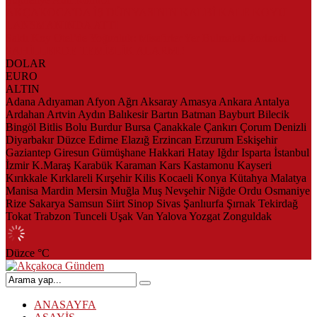
AKÇAKOCA’DA İŞ DÜNYASININ KALBİ KALE KOYU
LANSMANINDA ATTI
Saklı Koy Otel’de Yoğunluk: Misafirler Yer Bulmakta Zorlandı
SAHİLLERDE TEMİZLİK ALARMI!
DOLAR
EURO
ALTIN
Adana
Adıyaman
Afyon
Ağrı
Aksaray
Amasya
Ankara
Antalya
Ardahan
Artvin
Aydın
Balıkesir
Bartın
Batman
Bayburt
Bilecik
Bingöl
Bitlis
Bolu
Burdur
Bursa
Çanakkale
Çankırı
Çorum
Denizli
Diyarbakır
Düzce
Edirne
Elazığ
Erzincan
Erzurum
Eskişehir
Gaziantep
Giresun
Gümüşhane
Hakkari
Hatay
Iğdır
Isparta
İstanbul
İzmir
K.Maraş
Karabük
Karaman
Kars
Kastamonu
Kayseri
Kırıkkale
Kırklareli
Kırşehir
Kilis
Kocaeli
Konya
Kütahya
Malatya
Manisa
Mardin
Mersin
Muğla
Muş
Nevşehir
Niğde
Ordu
Osmaniye
Rize
Sakarya
Samsun
Siirt
Sinop
Sivas
Şanlıurfa
Şırnak
Tekirdağ
Tokat
Trabzon
Tunceli
Uşak
Van
Yalova
Yozgat
Zonguldak
Düzce
°C
ANASAYFA