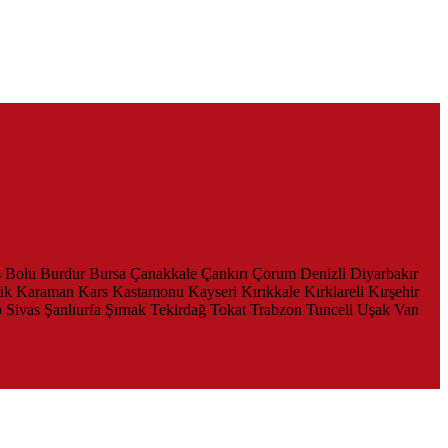
s
Bolu
Burdur
Bursa
Çanakkale
Çankırı
Çorum
Denizli
Diyarbakır
ük
Karaman
Kars
Kastamonu
Kayseri
Kırıkkale
Kırklareli
Kırşehir
p
Sivas
Şanlıurfa
Şırnak
Tekirdağ
Tokat
Trabzon
Tunceli
Uşak
Van