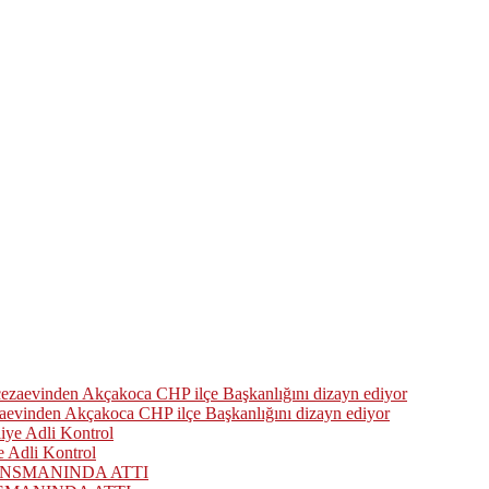
zaevinden Akçakoca CHP ilçe Başkanlığını dizayn ediyor
 Adli Kontrol