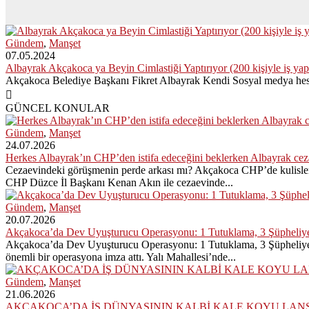
Gündem
,
Manşet
07.05.2024
Albayrak Akçakoca ya Beyin Cimlastiği Yaptırıyor (200 kişiyle iş yap
Akçakoca Belediye Başkanı Fikret Albayrak Kendi Sosyal medya hes
GÜNCEL KONULAR
Gündem
,
Manşet
24.07.2026
Herkes Albayrak’ın CHP’den istifa edeceğini beklerken Albayrak ce
Cezaevindeki görüşmenin perde arkası mı? Akçakoca CHP’de kulisler 
CHP Düzce İl Başkanı Kenan Akın ile cezaevinde...
Gündem
,
Manşet
20.07.2026
Akçakoca’da Dev Uyuşturucu Operasyonu: 1 Tutuklama, 3 Şüpheliye
Akçakoca’da Dev Uyuşturucu Operasyonu: 1 Tutuklama, 3 Şüpheliye A
önemli bir operasyona imza attı. Yalı Mahallesi’nde...
Gündem
,
Manşet
21.06.2026
AKÇAKOCA’DA İŞ DÜNYASININ KALBİ KALE KOYU LAN