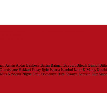
zaevinden Akçakoca CHP ilçe Başkanlığını dizayn ediyor
 Adli Kontrol
SMANINDA ATTI
han
Artvin
Aydın
Balıkesir
Bartın
Batman
Bayburt
Bilecik
Bingöl
Bitli
Gümüşhane
Hakkari
Hatay
Iğdır
Isparta
İstanbul
İzmir
K.Maraş
Karab
Muş
Nevşehir
Niğde
Ordu
Osmaniye
Rize
Sakarya
Samsun
Siirt
Sino