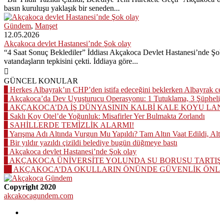
basın kuruluşu yaklaşık bir seneden...
Gündem
,
Manşet
12.05.2026
Akçakoca devlet Hastanesi’nde Şok olay
“4 Saat Sonuç Beklediler” İddiası Akçakoca Devlet Hastanesi’nde Şo
vatandaşların tepkisini çekti. İddiaya göre...
GÜNCEL KONULAR
1
Herkes Albayrak’ın CHP’den istifa edeceğini beklerken Albayrak 
2
Akçakoca’da Dev Uyuşturucu Operasyonu: 1 Tutuklama, 3 Şüpheli
3
AKÇAKOCA’DA İŞ DÜNYASININ KALBİ KALE KOYU LA
4
Saklı Koy Otel’de Yoğunluk: Misafirler Yer Bulmakta Zorlandı
5
SAHİLLERDE TEMİZLİK ALARMI!
6
Yarışma Adı Altında Vurgun Mu Yapıldı? Tam Altın Vaat Edildi, Al
7
Bir yıldır yazıldı çizildi belediye bugün düğmeye bastı
8
Akçakoca devlet Hastanesi’nde Şok olay
9
AKÇAKOCA ÜNİVERSİTE YOLUNDA SU BORUSU TARTI
10
AKÇAKOCA’DA OKULLARIN ÖNÜNDE GÜVENLİK ÖNLE
Copyright 2020
akcakocagundem.com