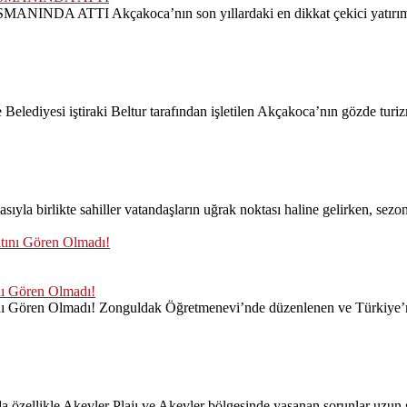
Akçakoca’nın son yıllardaki en dikkat çekici yatırım projele
lediyesi iştiraki Beltur tarafından işletilen Akçakoca’nın gözde turizm
likte sahiller vatandaşların uğrak noktası haline gelirken, sezonun
nı Gören Olmadı!
nı Gören Olmadı! Zonguldak Öğretmenevi’nde düzenlenen ve Türkiye’nin
da özellikle Akevler Plajı ve Akevler bölgesinde yaşanan sorunlar uzu