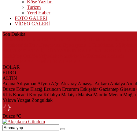
Köşe Yazıları
Turizm
Yerel Haber
FOTO GALERİ
VİDEO GALERİ
Son Dakika
Herkes Albayrak’ın CHP’den istifa edeceğini beklerken Albayrak ce
Akçakoca’da Dev Uyuşturucu Operasyonu: 1 Tutuklama, 3 Şüpheliye
AKÇAKOCA’DA İŞ DÜNYASININ KALBİ KALE KOYU LAN
Saklı Koy Otel’de Yoğunluk: Misafirler Yer Bulmakta Zorlandı
SAHİLLERDE TEMİZLİK ALARMI!
DOLAR
EURO
ALTIN
Adana
Adıyaman
Afyon
Ağrı
Aksaray
Amasya
Ankara
Antalya
Arda
Düzce
Edirne
Elazığ
Erzincan
Erzurum
Eskişehir
Gaziantep
Giresun
Kilis
Kocaeli
Konya
Kütahya
Malatya
Manisa
Mardin
Mersin
Muğla
Yalova
Yozgat
Zonguldak
Düzce
°C