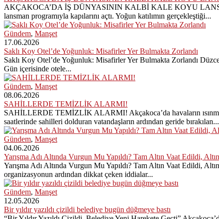
AKÇAKOCA’DA İŞ DÜNYASININ KALBİ KALE KOYU LANSMANINDA ATTI 
lansman programıyla kapılarını açtı. Yoğun katılımın gerçekleştiği...
Gündem
,
Manşet
17.06.2026
Saklı Koy Otel’de Yoğunluk: Misafirler Yer Bulmakta Zorlandı
Saklı Koy Otel’de Yoğunluk: Misafirler Yer Bulmakta Zorlandı Düzce Be
Gün içerisinde otele...
Gündem
,
Manşet
08.06.2026
SAHİLLERDE TEMİZLİK ALARMI!
SAHİLLERDE TEMİZLİK ALARMI! Akçakoca’da havaların ısınmasıyla bir
saatlerinde sahilleri dolduran vatandaşların ardından geride bırakılan...
Gündem
,
Manşet
04.06.2026
Yarışma Adı Altında Vurgun Mu Yapıldı? Tam Altın Vaat Edildi, Altı
Yarışma Adı Altında Vurgun Mu Yapıldı? Tam Altın Vaat Edildi, Altı
organizasyonun ardından dikkat çeken iddialar...
Gündem
,
Manşet
12.05.2026
Bir yıldır yazıldı çizildi belediye bugün düğmeye bastı
“Bir Yıldır Yazıldı Çizildi, Belediye Yeni Harekete Geçti” Akçakoca’