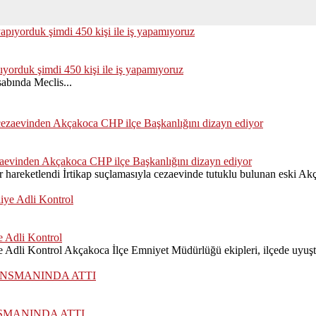
ıyorduk şimdi 450 kişi ile iş yapamıyoruz
abında Meclis...
zaevinden Akçakoca CHP ilçe Başkanlığını dizayn ediyor
hareketlendi İrtikap suçlamasıyla cezaevinde tutuklu bulunan eski Akç
 Adli Kontrol
dli Kontrol Akçakoca İlçe Emniyet Müdürlüğü ekipleri, ilçede uyuştu
SMANINDA ATTI