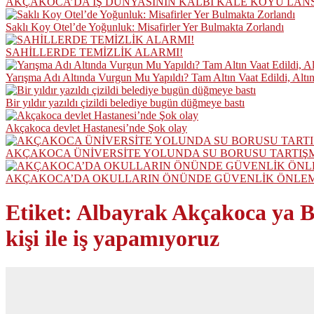
AKÇAKOCA’DA İŞ DÜNYASININ KALBİ KALE KOYU LAN
Saklı Koy Otel’de Yoğunluk: Misafirler Yer Bulmakta Zorlandı
SAHİLLERDE TEMİZLİK ALARMI!
Yarışma Adı Altında Vurgun Mu Yapıldı? Tam Altın Vaat Edildi, Altı
Bir yıldır yazıldı çizildi belediye bugün düğmeye bastı
Akçakoca devlet Hastanesi’nde Şok olay
AKÇAKOCA ÜNİVERSİTE YOLUNDA SU BORUSU TARTIŞ
AKÇAKOCA’DA OKULLARIN ÖNÜNDE GÜVENLİK ÖNLEML
Etiket:
Albayrak Akçakoca ya Bey
kişi ile iş yapamıyoruz