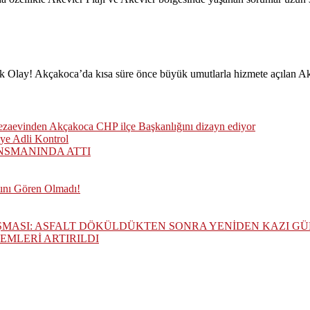
k Olay! Akçakoca’da kısa süre önce büyük umutlarla hizmete açılan Ak
cezaevinden Akçakoca CHP ilçe Başkanlığını dizayn ediyor
ye Adli Kontrol
NSMANINDA ATTI
tını Gören Olmadı!
ŞMASI: ASFALT DÖKÜLDÜKTEN SONRA YENİDEN KAZI G
MLERİ ARTIRILDI