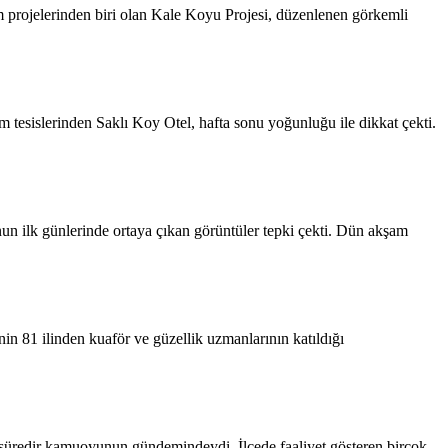
rinden biri olan Kale Koyu Projesi, düzenlenen görkemli
 tesislerinden Saklı Koy Otel, hafta sonu yoğunluğu ile dikkat çekti.
 ilk günlerinde ortaya çıkan görüntüler tepki çekti. Dün akşam
 81 ilinden kuaför ve güzellik uzmanlarının katıldığı
n süredir kamuoyunun gündemindeydi. İlçede faaliyet gösteren birçok