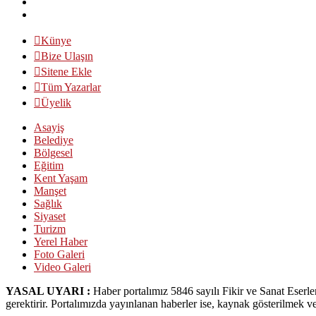
Künye
Bize Ulaşın
Sitene Ekle
Tüm Yazarlar
Üyelik
Asayiş
Belediye
Bölgesel
Eğitim
Kent Yaşam
Manşet
Sağlık
Siyaset
Turizm
Yerel Haber
Foto Galeri
Video Galeri
YASAL UYARI :
Haber portalımız 5846 sayılı Fikir ve Sanat Eserl
gerektirir. Portalımızda yayınlanan haberler ise, kaynak gösterilmek ve