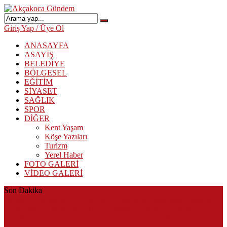
Giriş Yap / Üye Ol
ANASAYFA
ASAYİŞ
BELEDİYE
BÖLGESEL
EĞİTİM
SİYASET
SAĞLIK
SPOR
DİĞER
Kent Yaşam
Köşe Yazıları
Turizm
Yerel Haber
FOTO GALERİ
VİDEO GALERİ
Son Dakika
Herkes Albayrak’ın CHP’den istifa edeceğini beklerken Albayrak
cezaevinden Akçakoca CHP ilçe Başkanlığını dizayn ediyor
Akçakoca’da Dev Uyuşturucu Operasyonu: 1 Tutuklama, 3
Şüpheliye Adli Kontrol