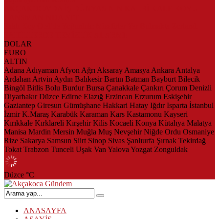
AKÇAKOCA’DA İŞ DÜNYASININ KALBİ KALE KOYU
LANSMANINDA ATTI
Saklı Koy Otel’de Yoğunluk: Misafirler Yer Bulmakta Zorlandı
SAHİLLERDE TEMİZLİK ALARMI!
DOLAR
EURO
ALTIN
Adana
Adıyaman
Afyon
Ağrı
Aksaray
Amasya
Ankara
Antalya
Ardahan
Artvin
Aydın
Balıkesir
Bartın
Batman
Bayburt
Bilecik
Bingöl
Bitlis
Bolu
Burdur
Bursa
Çanakkale
Çankırı
Çorum
Denizli
Diyarbakır
Düzce
Edirne
Elazığ
Erzincan
Erzurum
Eskişehir
Gaziantep
Giresun
Gümüşhane
Hakkari
Hatay
Iğdır
Isparta
İstanbul
İzmir
K.Maraş
Karabük
Karaman
Kars
Kastamonu
Kayseri
Kırıkkale
Kırklareli
Kırşehir
Kilis
Kocaeli
Konya
Kütahya
Malatya
Manisa
Mardin
Mersin
Muğla
Muş
Nevşehir
Niğde
Ordu
Osmaniye
Rize
Sakarya
Samsun
Siirt
Sinop
Sivas
Şanlıurfa
Şırnak
Tekirdağ
Tokat
Trabzon
Tunceli
Uşak
Van
Yalova
Yozgat
Zonguldak
Düzce
°C
ANASAYFA