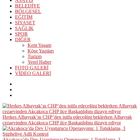
ASAYİŞ
BELEDİYE
BÖLGESEL
EĞİTİM
SİYASET
SAĞLIK
SPOR
DİĞER
Kent Yaşam
Köşe Yazıları
Turizm
Yerel Haber
FOTO GALERİ
VİDEO GALERİ
Herkes Albayrak’ın CHP’den istifa edeceğini beklerken Albayrak
cezaevinden Akçakoca CHP ilçe Başkanlığını dizayn ediyor
Akçakoca’da Dev Uyuşturucu Operasyonu: 1 Tutuklama, 3