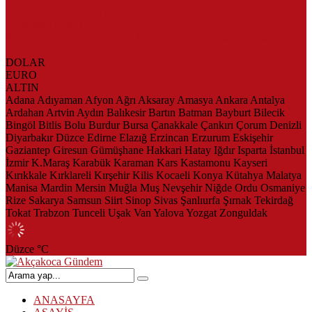
AKÇAKOCA’DA İŞ DÜNYASININ KALBİ KALE KOYU
LANSMANINDA ATTI
Saklı Koy Otel’de Yoğunluk: Misafirler Yer Bulmakta Zorlandı
SAHİLLERDE TEMİZLİK ALARMI!
DOLAR
EURO
ALTIN
Adana
Adıyaman
Afyon
Ağrı
Aksaray
Amasya
Ankara
Antalya
Ardahan
Artvin
Aydın
Balıkesir
Bartın
Batman
Bayburt
Bilecik
Bingöl
Bitlis
Bolu
Burdur
Bursa
Çanakkale
Çankırı
Çorum
Denizli
Diyarbakır
Düzce
Edirne
Elazığ
Erzincan
Erzurum
Eskişehir
Gaziantep
Giresun
Gümüşhane
Hakkari
Hatay
Iğdır
Isparta
İstanbul
İzmir
K.Maraş
Karabük
Karaman
Kars
Kastamonu
Kayseri
Kırıkkale
Kırklareli
Kırşehir
Kilis
Kocaeli
Konya
Kütahya
Malatya
Manisa
Mardin
Mersin
Muğla
Muş
Nevşehir
Niğde
Ordu
Osmaniye
Rize
Sakarya
Samsun
Siirt
Sinop
Sivas
Şanlıurfa
Şırnak
Tekirdağ
Tokat
Trabzon
Tunceli
Uşak
Van
Yalova
Yozgat
Zonguldak
Düzce
°C
ANASAYFA