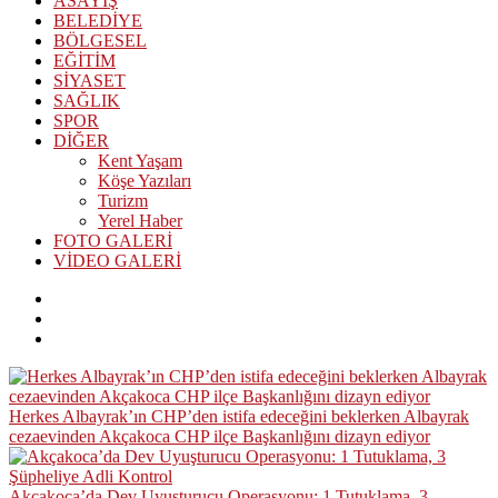
ASAYİŞ
BELEDİYE
BÖLGESEL
EĞİTİM
SİYASET
SAĞLIK
SPOR
DİĞER
Kent Yaşam
Köşe Yazıları
Turizm
Yerel Haber
FOTO GALERİ
VİDEO GALERİ
Herkes Albayrak’ın CHP’den istifa edeceğini beklerken Albayrak
cezaevinden Akçakoca CHP ilçe Başkanlığını dizayn ediyor
Akçakoca’da Dev Uyuşturucu Operasyonu: 1 Tutuklama, 3