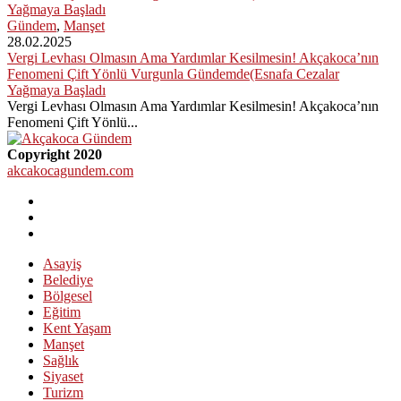
Gündem
,
Manşet
28.02.2025
Vergi Levhası Olmasın Ama Yardımlar Kesilmesin! Akçakoca’nın
Fenomeni Çift Yönlü Vurgunla Gündemde(Esnafa Cezalar
Yağmaya Başladı
Vergi Levhası Olmasın Ama Yardımlar Kesilmesin! Akçakoca’nın
Fenomeni Çift Yönlü...
Copyright 2020
akcakocagundem.com
Asayiş
Belediye
Bölgesel
Eğitim
Kent Yaşam
Manşet
Sağlık
Siyaset
Turizm