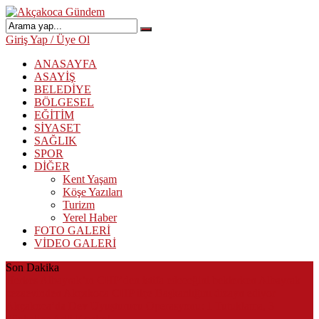
Giriş Yap / Üye Ol
ANASAYFA
ASAYİŞ
BELEDİYE
BÖLGESEL
EĞİTİM
SİYASET
SAĞLIK
SPOR
DİĞER
Kent Yaşam
Köşe Yazıları
Turizm
Yerel Haber
FOTO GALERİ
VİDEO GALERİ
Son Dakika
Herkes Albayrak’ın CHP’den istifa edeceğini beklerken Albayrak
cezaevinden Akçakoca CHP ilçe Başkanlığını dizayn ediyor
Akçakoca’da Dev Uyuşturucu Operasyonu: 1 Tutuklama, 3
Şüpheliye Adli Kontrol