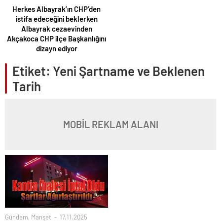
Herkes Albayrak’ın CHP’den
istifa edeceğini beklerken
Albayrak cezaevinden
Akçakoca CHP ilçe Başkanlığını
dizayn ediyor
Etiket:
Yeni Şartname ve Beklenen
Tarih
MOBİL REKLAM ALANI
Gündem
,
Manşet
17.11.2025