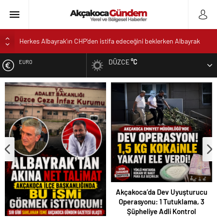
Herkes Albayrak’ın CHP’den istifa edeceğini beklerken Albayrak
cezaevinden Akçakoca CHP ilçe Başkanlığını dizayn ediyor
DÜZCE
°C
EURO
Akçakoca’da Dev Uyuşturucu Operasyonu: 1 Tutuklama, 3
Şüpheliye Adli Kontrol
ALTIN
AKÇAKOCA’DA İŞ DÜNYASININ KALBİ KALE KOYU
LANSMANINDA ATTI
DOLAR
Saklı Koy Otel’de Yoğunluk: Misafirler Yer Bulmakta Zorlandı
SAHİLLERDE TEMİZLİK ALARMI!
Akçakoca’da Dev Uyuşturucu
Operasyonu: 1 Tutuklama, 3
Şüpheliye Adli Kontrol