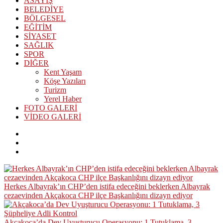
ASAYİŞ
BELEDİYE
BÖLGESEL
EĞİTİM
SİYASET
SAĞLIK
SPOR
DİĞER
Kent Yaşam
Köşe Yazıları
Turizm
Yerel Haber
FOTO GALERİ
VİDEO GALERİ
Herkes Albayrak’ın CHP’den istifa edeceğini beklerken Albayrak
cezaevinden Akçakoca CHP ilçe Başkanlığını dizayn ediyor
Akçakoca’da Dev Uyuşturucu Operasyonu: 1 Tutuklama, 3