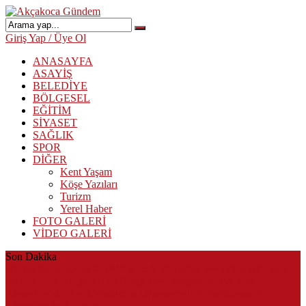
Giriş Yap / Üye Ol
ANASAYFA
ASAYİŞ
BELEDİYE
BÖLGESEL
EĞİTİM
SİYASET
SAĞLIK
SPOR
DİĞER
Kent Yaşam
Köşe Yazıları
Turizm
Yerel Haber
FOTO GALERİ
VİDEO GALERİ
Son Dakika
Herkes Albayrak’ın CHP’den istifa edeceğini beklerken Albayrak
cezaevinden Akçakoca CHP ilçe Başkanlığını dizayn ediyor
Akçakoca’da Dev Uyuşturucu Operasyonu: 1 Tutuklama, 3
Şüpheliye Adli Kontrol