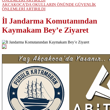
AKÇAKOCA’DA OKULLARIN ÖNÜNDE GÜVENLİK
ÖNLEMLERİ ARTIRILDI
İl Jandarma Komutanından
Kaymakam Bey’e Ziyaret