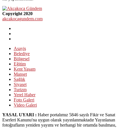
Copyright 2020
akcakocagundem.com
Asayiş
Belediye
Bölgesel
Eğitim
Kent Yaşam
Manşet
Sağlık
Siyaset
Turizm
Yerel Haber
Foto Galeri
Video Galeri
YASAL UYARI :
Haber portalımız 5846 sayılı Fikir ve Sanat
Eserleri Kanunu'na uygun olarak yayınlanmaktadır Yayınlanan
fotoğrafların yeniden yayımı ve herhangi bir ortamda basılması,