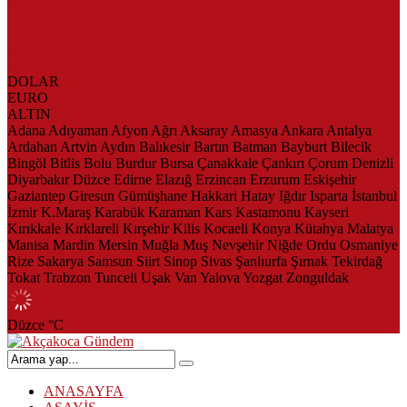
AKÇAKOCA’DA İŞ DÜNYASININ KALBİ KALE KOYU
LANSMANINDA ATTI
Saklı Koy Otel’de Yoğunluk: Misafirler Yer Bulmakta Zorlandı
SAHİLLERDE TEMİZLİK ALARMI!
DOLAR
EURO
ALTIN
Adana
Adıyaman
Afyon
Ağrı
Aksaray
Amasya
Ankara
Antalya
Ardahan
Artvin
Aydın
Balıkesir
Bartın
Batman
Bayburt
Bilecik
Bingöl
Bitlis
Bolu
Burdur
Bursa
Çanakkale
Çankırı
Çorum
Denizli
Diyarbakır
Düzce
Edirne
Elazığ
Erzincan
Erzurum
Eskişehir
Gaziantep
Giresun
Gümüşhane
Hakkari
Hatay
Iğdır
Isparta
İstanbul
İzmir
K.Maraş
Karabük
Karaman
Kars
Kastamonu
Kayseri
Kırıkkale
Kırklareli
Kırşehir
Kilis
Kocaeli
Konya
Kütahya
Malatya
Manisa
Mardin
Mersin
Muğla
Muş
Nevşehir
Niğde
Ordu
Osmaniye
Rize
Sakarya
Samsun
Siirt
Sinop
Sivas
Şanlıurfa
Şırnak
Tekirdağ
Tokat
Trabzon
Tunceli
Uşak
Van
Yalova
Yozgat
Zonguldak
Düzce
°C
ANASAYFA