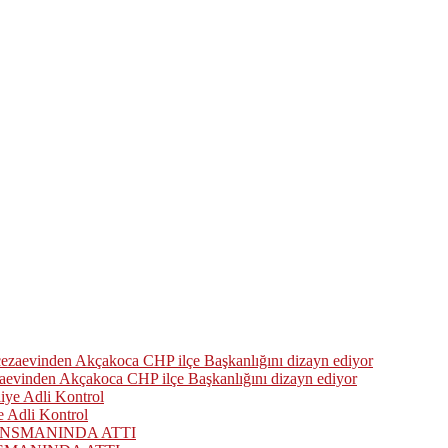
zaevinden Akçakoca CHP ilçe Başkanlığını dizayn ediyor
 Adli Kontrol