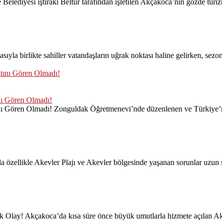
lediyesi iştiraki Beltur tarafından işletilen Akçakoca’nın gözde turizm
likte sahiller vatandaşların uğrak noktası haline gelirken, sezonun
nı Gören Olmadı!
nı Gören Olmadı! Zonguldak Öğretmenevi’nde düzenlenen ve Türkiye’nin
da özellikle Akevler Plajı ve Akevler bölgesinde yaşanan sorunlar uzu
k Olay! Akçakoca’da kısa süre önce büyük umutlarla hizmete açılan Ak