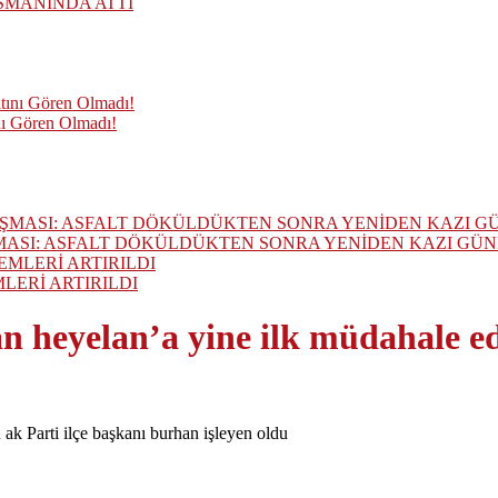
SMANINDA ATTI
nı Gören Olmadı!
MASI: ASFALT DÖKÜLDÜKTEN SONRA YENİDEN KAZI GÜ
ERİ ARTIRILDI
n heyelan’a yine ilk müdahale e