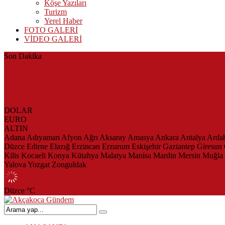
Köşe Yazıları
Turizm
Yerel Haber
FOTO GALERİ
VİDEO GALERİ
Son Dakika
Herkes Albayrak’ın CHP’den istifa edeceğini beklerken Albayrak ce
Akçakoca’da Dev Uyuşturucu Operasyonu: 1 Tutuklama, 3 Şüpheliye
AKÇAKOCA’DA İŞ DÜNYASININ KALBİ KALE KOYU LAN
Saklı Koy Otel’de Yoğunluk: Misafirler Yer Bulmakta Zorlandı
SAHİLLERDE TEMİZLİK ALARMI!
DOLAR
EURO
ALTIN
Adana
Adıyaman
Afyon
Ağrı
Aksaray
Amasya
Ankara
Antalya
Arda
Düzce
Edirne
Elazığ
Erzincan
Erzurum
Eskişehir
Gaziantep
Giresun
Kilis
Kocaeli
Konya
Kütahya
Malatya
Manisa
Mardin
Mersin
Muğla
Yalova
Yozgat
Zonguldak
Düzce
°C