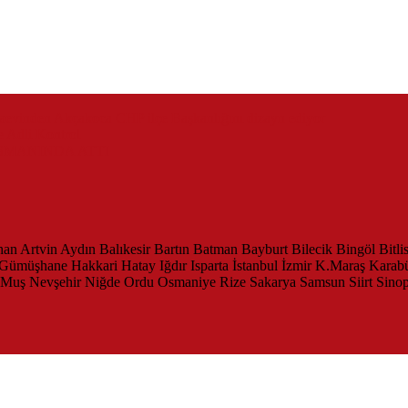
zaevinden Akçakoca CHP ilçe Başkanlığını dizayn ediyor
 Adli Kontrol
SMANINDA ATTI
han
Artvin
Aydın
Balıkesir
Bartın
Batman
Bayburt
Bilecik
Bingöl
Bitli
Gümüşhane
Hakkari
Hatay
Iğdır
Isparta
İstanbul
İzmir
K.Maraş
Karab
Muş
Nevşehir
Niğde
Ordu
Osmaniye
Rize
Sakarya
Samsun
Siirt
Sino