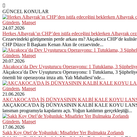
GÜNCEL KONULAR
Gündem
,
Manşet
24.07.2026
Herkes Albayrak’ın CHP’den istifa edeceğini beklerken Albayrak ce
Cezaevindeki görüşmenin perde arkası mı? Akçakoca CHP’de kulisler 
CHP Düzce İl Başkanı Kenan Akın ile cezaevinde...
Gündem
,
Manşet
20.07.2026
Akçakoca’da Dev Uyuşturucu Operasyonu: 1 Tutuklama, 3 Şüpheliye
Akçakoca’da Dev Uyuşturucu Operasyonu: 1 Tutuklama, 3 Şüpheliye A
önemli bir operasyona imza attı. Yalı Mahallesi’nde...
Gündem
,
Manşet
21.06.2026
AKÇAKOCA’DA İŞ DÜNYASININ KALBİ KALE KOYU LAN
AKÇAKOCA’DA İŞ DÜNYASININ KALBİ KALE KOYU LANSMANINDA ATTI 
lansman programıyla kapılarını açtı. Yoğun katılımın gerçekleştiği...
Gündem
,
Manşet
17.06.2026
Saklı Koy Otel’de Yoğunluk: Misafirler Yer Bulmakta Zorlandı