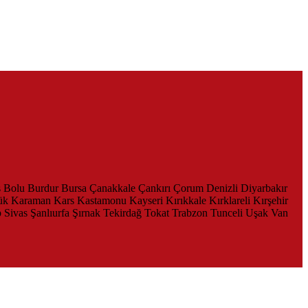
s
Bolu
Burdur
Bursa
Çanakkale
Çankırı
Çorum
Denizli
Diyarbakır
ük
Karaman
Kars
Kastamonu
Kayseri
Kırıkkale
Kırklareli
Kırşehir
p
Sivas
Şanlıurfa
Şırnak
Tekirdağ
Tokat
Trabzon
Tunceli
Uşak
Van