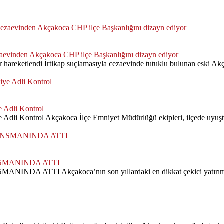
zaevinden Akçakoca CHP ilçe Başkanlığını dizayn ediyor
hareketlendi İrtikap suçlamasıyla cezaevinde tutuklu bulunan eski Akç
 Adli Kontrol
dli Kontrol Akçakoca İlçe Emniyet Müdürlüğü ekipleri, ilçede uyuştu
SMANINDA ATTI
Akçakoca’nın son yıllardaki en dikkat çekici yatırım projele