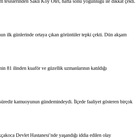
 tesislerinden Saklı Koy Otel, hafta sonu yoğunluğu ile dikkat çekti.
 ilk günlerinde ortaya çıkan görüntüler tepki çekti. Dün akşam
 81 ilinden kuaför ve güzellik uzmanlarının katıldığı
n süredir kamuoyunun gündemindeydi. İlçede faaliyet gösteren birçok
çakoca Devlet Hastanesi’nde yaşandığı iddia edilen olay