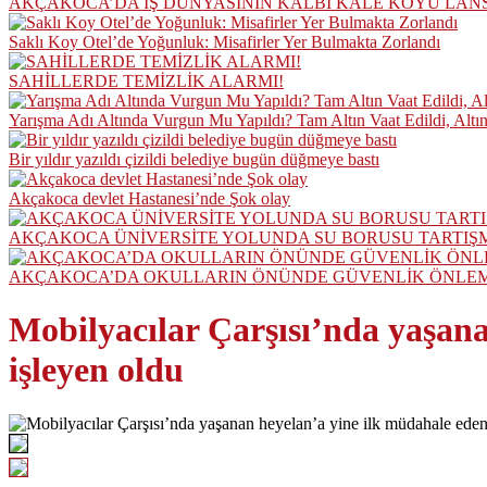
AKÇAKOCA’DA İŞ DÜNYASININ KALBİ KALE KOYU LAN
Saklı Koy Otel’de Yoğunluk: Misafirler Yer Bulmakta Zorlandı
SAHİLLERDE TEMİZLİK ALARMI!
Yarışma Adı Altında Vurgun Mu Yapıldı? Tam Altın Vaat Edildi, Altı
Bir yıldır yazıldı çizildi belediye bugün düğmeye bastı
Akçakoca devlet Hastanesi’nde Şok olay
AKÇAKOCA ÜNİVERSİTE YOLUNDA SU BORUSU TARTIŞ
AKÇAKOCA’DA OKULLARIN ÖNÜNDE GÜVENLİK ÖNLEML
Mobilyacılar Çarşısı’nda yaşana
işleyen oldu