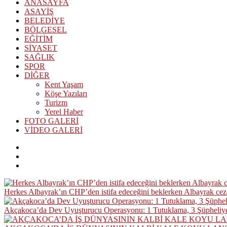
ANASAYFA
ASAYİŞ
BELEDİYE
BÖLGESEL
EĞİTİM
SİYASET
SAĞLIK
SPOR
DİĞER
Kent Yaşam
Köşe Yazıları
Turizm
Yerel Haber
FOTO GALERİ
VİDEO GALERİ
Herkes Albayrak’ın CHP’den istifa edeceğini beklerken Albayrak ce
Akçakoca’da Dev Uyuşturucu Operasyonu: 1 Tutuklama, 3 Şüpheliye