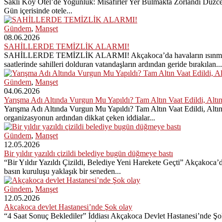
Saklı Koy Otel’de Yoğunluk: Misafirler Yer Bulmakta Zorlandı Düzce Be
Gün içerisinde otele...
Gündem
,
Manşet
08.06.2026
SAHİLLERDE TEMİZLİK ALARMI!
SAHİLLERDE TEMİZLİK ALARMI! Akçakoca’da havaların ısınmasıyla bir
saatlerinde sahilleri dolduran vatandaşların ardından geride bırakılan...
Gündem
,
Manşet
04.06.2026
Yarışma Adı Altında Vurgun Mu Yapıldı? Tam Altın Vaat Edildi, Altı
Yarışma Adı Altında Vurgun Mu Yapıldı? Tam Altın Vaat Edildi, Altı
organizasyonun ardından dikkat çeken iddialar...
Gündem
,
Manşet
12.05.2026
Bir yıldır yazıldı çizildi belediye bugün düğmeye bastı
“Bir Yıldır Yazıldı Çizildi, Belediye Yeni Harekete Geçti” Akçakoca’
basın kuruluşu yaklaşık bir seneden...
Gündem
,
Manşet
12.05.2026
Akçakoca devlet Hastanesi’nde Şok olay
“4 Saat Sonuç Beklediler” İddiası Akçakoca Devlet Hastanesi’nde Şo