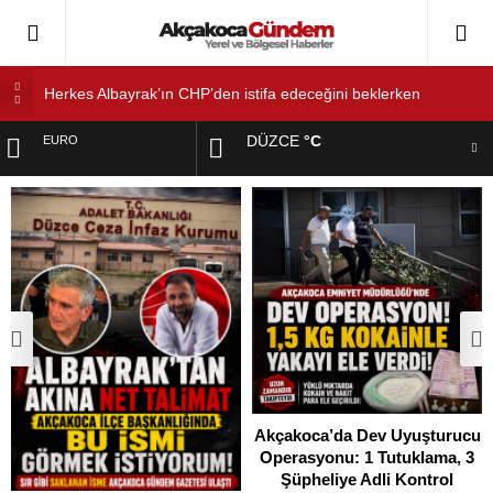
Herkes Albayrak’ın CHP’den istifa edeceğini beklerken
Albayrak cezaevinden Akçakoca CHP ilçe Başkanlığını dizayn
ediyor
DÜZCE
°C
EURO
Akçakoca’da Dev Uyuşturucu Operasyonu: 1 Tutuklama, 3
Şüpheliye Adli Kontrol
ALTIN
AKÇAKOCA’DA İŞ DÜNYASININ KALBİ KALE KOYU
LANSMANINDA ATTI
DOLAR
Saklı Koy Otel’de Yoğunluk: Misafirler Yer Bulmakta Zorlandı
SAHİLLERDE TEMİZLİK ALARMI!
Akçakoca’da Dev Uyuşturucu
Operasyonu: 1 Tutuklama, 3
Şüpheliye Adli Kontrol