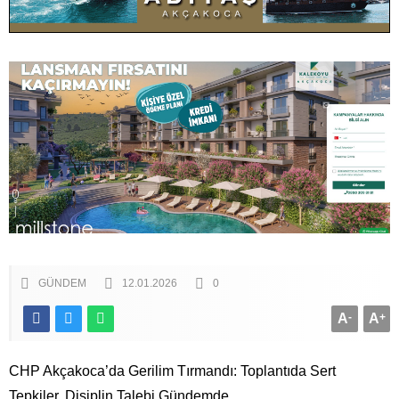
GÜNDEM
12.01.2026
0
A
-
A
+
CHP Akçakoca’da Gerilim Tırmandı: Toplantıda Sert
Tepkiler, Disiplin Talebi Gündemde