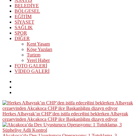
ASAYİŞ
BELEDİYE
BÖLGESEL
EĞİTİM
SİYASET
SAĞLIK
SPOR
DİĞER
Kent Yaşam
Köşe Yazıları
Turizm
Yerel Haber
FOTO GALERİ
VİDEO GALERİ
Herkes Albayrak’ın CHP’den istifa edeceğini beklerken Albayrak
cezaevinden Akçakoca CHP ilçe Başkanlığını dizayn ediyor
Akçakoca’da Dev Uyuşturucu Operasyonu: 1 Tutuklama, 3