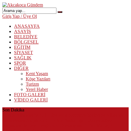
Giriş Yap / Üye Ol
ANASAYFA
ASAYİŞ
BELEDİYE
BÖLGESEL
EĞİTİM
SİYASET
SAĞLIK
SPOR
DİĞER
Kent Yaşam
Köşe Yazıları
Turizm
Yerel Haber
FOTO GALERİ
VİDEO GALERİ
Son Dakika
Herkes Albayrak’ın CHP’den istifa edeceğini beklerken Albayrak
cezaevinden Akçakoca CHP ilçe Başkanlığını dizayn ediyor
Akçakoca’da Dev Uyuşturucu Operasyonu: 1 Tutuklama, 3
Şüpheliye Adli Kontrol