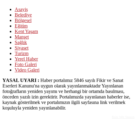
Asayiş
Belediye
Bölgesel
Eğitim
Kent Yaşam
Manşet
Sağlık
Siyaset
Turizm
Yerel Haber
Foto Galeri
Video Galeri
YASAL UYARI :
Haber portalımız 5846 sayılı Fikir ve Sanat
Eserleri Kanunu'na uygun olarak yayınlanmaktadır Yayınlanan
fotoğrafların yeniden yayımı ve herhangi bir ortamda basılması,
önceden yazılı izin gerektirir. Portalımızda yayınlanan haberler ise,
kaynak gösterilmek ve portalımızın ilgili sayfasına link verilmek
koşuluyla yeniden yayınlanabilir.
Bolu Web Tasarım