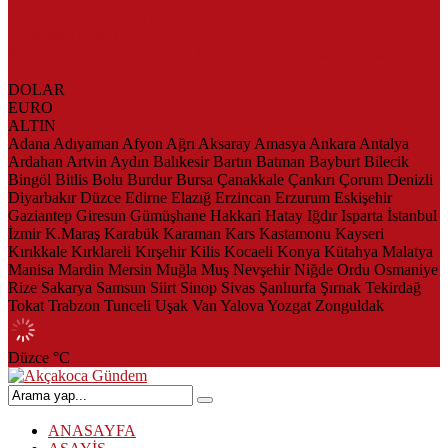
AKÇAKOCA’DA İŞ DÜNYASININ KALBİ KALE KOYU
LANSMANINDA ATTI
Saklı Koy Otel’de Yoğunluk: Misafirler Yer Bulmakta Zorlandı
SAHİLLERDE TEMİZLİK ALARMI!
DOLAR
EURO
ALTIN
Adana
Adıyaman
Afyon
Ağrı
Aksaray
Amasya
Ankara
Antalya
Ardahan
Artvin
Aydın
Balıkesir
Bartın
Batman
Bayburt
Bilecik
Bingöl
Bitlis
Bolu
Burdur
Bursa
Çanakkale
Çankırı
Çorum
Denizli
Diyarbakır
Düzce
Edirne
Elazığ
Erzincan
Erzurum
Eskişehir
Gaziantep
Giresun
Gümüşhane
Hakkari
Hatay
Iğdır
Isparta
İstanbul
İzmir
K.Maraş
Karabük
Karaman
Kars
Kastamonu
Kayseri
Kırıkkale
Kırklareli
Kırşehir
Kilis
Kocaeli
Konya
Kütahya
Malatya
Manisa
Mardin
Mersin
Muğla
Muş
Nevşehir
Niğde
Ordu
Osmaniye
Rize
Sakarya
Samsun
Siirt
Sinop
Sivas
Şanlıurfa
Şırnak
Tekirdağ
Tokat
Trabzon
Tunceli
Uşak
Van
Yalova
Yozgat
Zonguldak
Düzce
°C
ANASAYFA