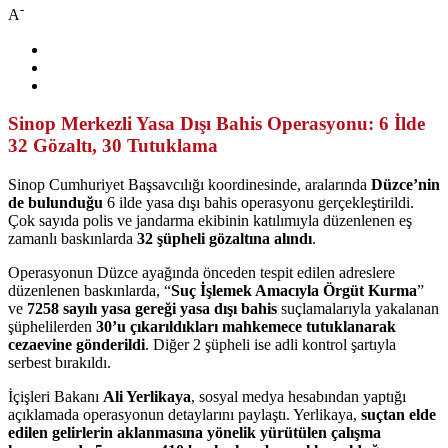
-
A
Sinop Merkezli Yasa Dışı Bahis Operasyonu: 6 İlde
32 Gözaltı, 30 Tutuklama
Sinop Cumhuriyet Başsavcılığı koordinesinde, aralarında
Düzce’nin
de bulunduğu
6 ilde yasa dışı bahis operasyonu gerçekleştirildi.
Çok sayıda polis ve jandarma ekibinin katılımıyla düzenlenen eş
zamanlı baskınlarda
32 şüpheli gözaltına alındı
.
Operasyonun Düzce ayağında önceden tespit edilen adreslere
düzenlenen baskınlarda, “
Suç İşlemek Amacıyla Örgüt Kurma
”
ve
7258 sayılı yasa gereği yasa dışı bahis
suçlamalarıyla yakalanan
şüphelilerden
30’u çıkarıldıkları mahkemece tutuklanarak
cezaevine gönderildi
. Diğer 2 şüpheli ise adli kontrol şartıyla
serbest bırakıldı.
İçişleri Bakanı
Ali Yerlikaya
, sosyal medya hesabından yaptığı
açıklamada operasyonun detaylarını paylaştı. Yerlikaya,
suçtan elde
edilen gelirlerin aklanmasına yönelik yürütülen çalışma