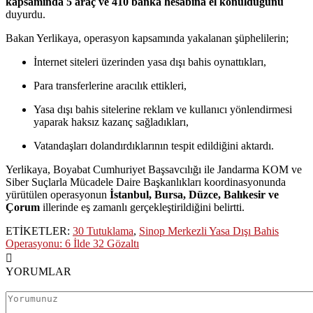
kapsamında 5 araç ve 410 banka hesabına el konulduğunu
duyurdu.
Bakan Yerlikaya, operasyon kapsamında yakalanan şüphelilerin;
İnternet siteleri üzerinden yasa dışı bahis oynattıkları,
Para transferlerine aracılık ettikleri,
Yasa dışı bahis sitelerine reklam ve kullanıcı yönlendirmesi
yaparak haksız kazanç sağladıkları,
Vatandaşları dolandırdıklarının tespit edildiğini aktardı.
Yerlikaya, Boyabat Cumhuriyet Başsavcılığı ile Jandarma KOM ve
Siber Suçlarla Mücadele Daire Başkanlıkları koordinasyonunda
yürütülen operasyonun
İstanbul, Bursa, Düzce, Balıkesir ve
Çorum
illerinde eş zamanlı gerçekleştirildiğini belirtti.
ETİKETLER:
30 Tutuklama
,
Sinop Merkezli Yasa Dışı Bahis
Operasyonu: 6 İlde 32 Gözaltı
YORUMLAR