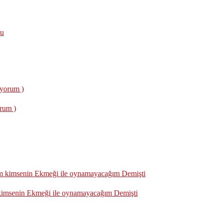
orum )
kimsenin Ekmeği ile oynamayacağım Demişti