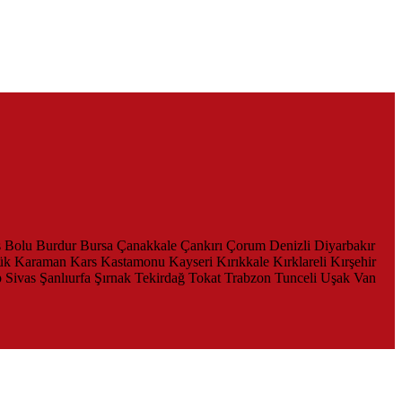
s
Bolu
Burdur
Bursa
Çanakkale
Çankırı
Çorum
Denizli
Diyarbakır
ük
Karaman
Kars
Kastamonu
Kayseri
Kırıkkale
Kırklareli
Kırşehir
p
Sivas
Şanlıurfa
Şırnak
Tekirdağ
Tokat
Trabzon
Tunceli
Uşak
Van