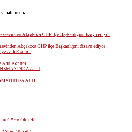
yapabilirsiniz.
zaevinden Akçakoca CHP ilçe Başkanlığını dizayn ediyor
 Adli Kontrol
SMANINDA ATTI
nı Gören Olmadı!