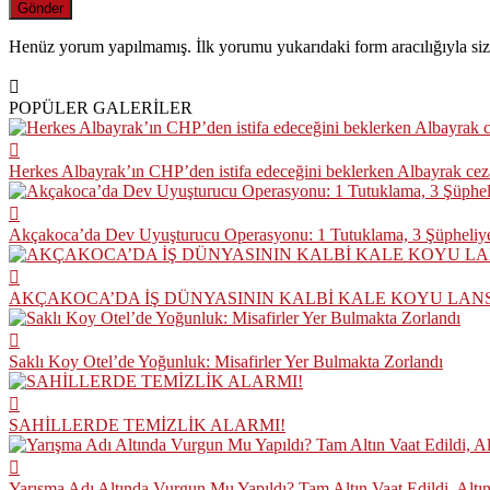
Henüz yorum yapılmamış. İlk yorumu yukarıdaki form aracılığıyla siz 
POPÜLER GALERİLER
Herkes Albayrak’ın CHP’den istifa edeceğini beklerken Albayrak ce
Akçakoca’da Dev Uyuşturucu Operasyonu: 1 Tutuklama, 3 Şüpheliye
AKÇAKOCA’DA İŞ DÜNYASININ KALBİ KALE KOYU LAN
Saklı Koy Otel’de Yoğunluk: Misafirler Yer Bulmakta Zorlandı
SAHİLLERDE TEMİZLİK ALARMI!
Yarışma Adı Altında Vurgun Mu Yapıldı? Tam Altın Vaat Edildi, Altı