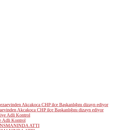
zaevinden Akçakoca CHP ilçe Başkanlığını dizayn ediyor
 Adli Kontrol