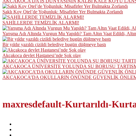
AKÇAKOCA’DA İŞ DÜNYASININ KALBİ KALE KOYU LAN
Saklı Koy Otel’de Yoğunluk: Misafirler Yer Bulmakta Zorlandı
SAHİLLERDE TEMİZLİK ALARMI!
Yarışma Adı Altında Vurgun Mu Yapıldı? Tam Altın Vaat Edildi, Altı
Bir yıldır yazıldı çizildi belediye bugün düğmeye bastı
Akçakoca devlet Hastanesi’nde Şok olay
AKÇAKOCA ÜNİVERSİTE YOLUNDA SU BORUSU TARTIŞ
AKÇAKOCA’DA OKULLARIN ÖNÜNDE GÜVENLİK ÖNLEML
maxresdefault-Kurtarıldı-Kurta