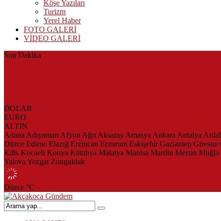
Köşe Yazıları
Turizm
Yerel Haber
FOTO GALERİ
VİDEO GALERİ
Son Dakika
Herkes Albayrak’ın CHP’den istifa edeceğini beklerken Albayrak ce
Akçakoca’da Dev Uyuşturucu Operasyonu: 1 Tutuklama, 3 Şüpheliye
AKÇAKOCA’DA İŞ DÜNYASININ KALBİ KALE KOYU LAN
Saklı Koy Otel’de Yoğunluk: Misafirler Yer Bulmakta Zorlandı
SAHİLLERDE TEMİZLİK ALARMI!
DOLAR
EURO
ALTIN
Adana
Adıyaman
Afyon
Ağrı
Aksaray
Amasya
Ankara
Antalya
Arda
Düzce
Edirne
Elazığ
Erzincan
Erzurum
Eskişehir
Gaziantep
Giresun
Kilis
Kocaeli
Konya
Kütahya
Malatya
Manisa
Mardin
Mersin
Muğla
Yalova
Yozgat
Zonguldak
Düzce
°C