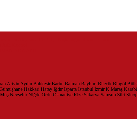
zaevinden Akçakoca CHP ilçe Başkanlığını dizayn ediyor
 Adli Kontrol
SMANINDA ATTI
han
Artvin
Aydın
Balıkesir
Bartın
Batman
Bayburt
Bilecik
Bingöl
Bitli
Gümüşhane
Hakkari
Hatay
Iğdır
Isparta
İstanbul
İzmir
K.Maraş
Karab
Muş
Nevşehir
Niğde
Ordu
Osmaniye
Rize
Sakarya
Samsun
Siirt
Sino