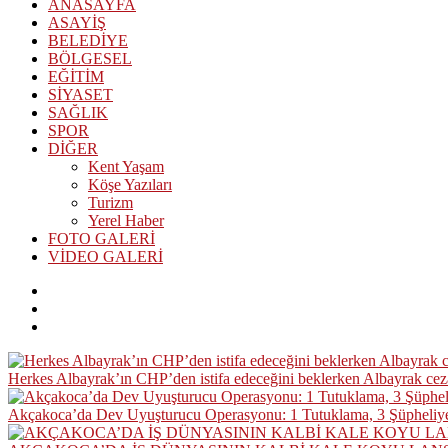
ANASAYFA
ASAYİŞ
BELEDİYE
BÖLGESEL
EĞİTİM
SİYASET
SAĞLIK
SPOR
DİĞER
Kent Yaşam
Köşe Yazıları
Turizm
Yerel Haber
FOTO GALERİ
VİDEO GALERİ
Herkes Albayrak’ın CHP’den istifa edeceğini beklerken Albayrak ce
Akçakoca’da Dev Uyuşturucu Operasyonu: 1 Tutuklama, 3 Şüpheliye