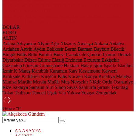
AKÇAKOCA’DA İŞ DÜNYASININ KALBİ KALE KOYU
LANSMANINDA ATTI
Saklı Koy Otel’de Yoğunluk: Misafirler Yer Bulmakta Zorlandı
SAHİLLERDE TEMİZLİK ALARMI!
DOLAR
EURO
ALTIN
Adana
Adıyaman
Afyon
Ağrı
Aksaray
Amasya
Ankara
Antalya
Ardahan
Artvin
Aydın
Balıkesir
Bartın
Batman
Bayburt
Bilecik
Bingöl
Bitlis
Bolu
Burdur
Bursa
Çanakkale
Çankırı
Çorum
Denizli
Diyarbakır
Düzce
Edirne
Elazığ
Erzincan
Erzurum
Eskişehir
Gaziantep
Giresun
Gümüşhane
Hakkari
Hatay
Iğdır
Isparta
İstanbul
İzmir
K.Maraş
Karabük
Karaman
Kars
Kastamonu
Kayseri
Kırıkkale
Kırklareli
Kırşehir
Kilis
Kocaeli
Konya
Kütahya
Malatya
Manisa
Mardin
Mersin
Muğla
Muş
Nevşehir
Niğde
Ordu
Osmaniye
Rize
Sakarya
Samsun
Siirt
Sinop
Sivas
Şanlıurfa
Şırnak
Tekirdağ
Tokat
Trabzon
Tunceli
Uşak
Van
Yalova
Yozgat
Zonguldak
Düzce
°C
ANASAYFA