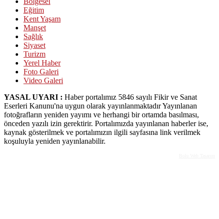
Bölgesel
Eğitim
Kent Yaşam
Manşet
Sağlık
Siyaset
Turizm
Yerel Haber
Foto Galeri
Video Galeri
YASAL UYARI :
Haber portalımız 5846 sayılı Fikir ve Sanat
Eserleri Kanunu'na uygun olarak yayınlanmaktadır Yayınlanan
fotoğrafların yeniden yayımı ve herhangi bir ortamda basılması,
önceden yazılı izin gerektirir. Portalımızda yayınlanan haberler ise,
kaynak gösterilmek ve portalımızın ilgili sayfasına link verilmek
koşuluyla yeniden yayınlanabilir.
Bolu Web Tasarım