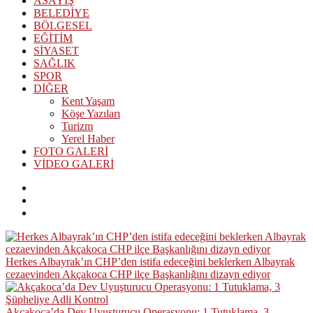
ASAYİŞ
BELEDİYE
BÖLGESEL
EĞİTİM
SİYASET
SAĞLIK
SPOR
DİĞER
Kent Yaşam
Köşe Yazıları
Turizm
Yerel Haber
FOTO GALERİ
VİDEO GALERİ
Herkes Albayrak’ın CHP’den istifa edeceğini beklerken Albayrak
cezaevinden Akçakoca CHP ilçe Başkanlığını dizayn ediyor
Akçakoca’da Dev Uyuşturucu Operasyonu: 1 Tutuklama, 3