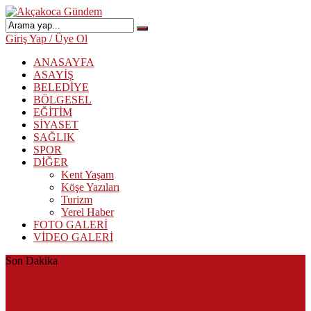
Giriş Yap / Üye Ol
ANASAYFA
ASAYİŞ
BELEDİYE
BÖLGESEL
EĞİTİM
SİYASET
SAĞLIK
SPOR
DİĞER
Kent Yaşam
Köşe Yazıları
Turizm
Yerel Haber
FOTO GALERİ
VİDEO GALERİ
Son Dakika
Herkes Albayrak’ın CHP’den istifa edeceğini beklerken Albayrak
cezaevinden Akçakoca CHP ilçe Başkanlığını dizayn ediyor
Akçakoca’da Dev Uyuşturucu Operasyonu: 1 Tutuklama, 3
Şüpheliye Adli Kontrol