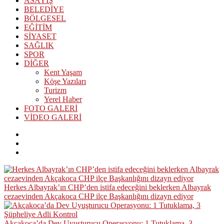
ASAYİŞ
BELEDİYE
BÖLGESEL
EĞİTİM
SİYASET
SAĞLIK
SPOR
DİĞER
Kent Yaşam
Köşe Yazıları
Turizm
Yerel Haber
FOTO GALERİ
VİDEO GALERİ
Herkes Albayrak’ın CHP’den istifa edeceğini beklerken Albayrak
cezaevinden Akçakoca CHP ilçe Başkanlığını dizayn ediyor
Akçakoca’da Dev Uyuşturucu Operasyonu: 1 Tutuklama, 3