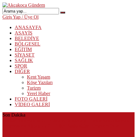
Giriş Yap / Üye Ol
ANASAYFA
ASAYİŞ
BELEDİYE
BÖLGESEL
EĞİTİM
SİYASET
SAĞLIK
SPOR
DİĞER
Kent Yaşam
Köşe Yazıları
Turizm
Yerel Haber
FOTO GALERİ
VİDEO GALERİ
Son Dakika
Herkes Albayrak’ın CHP’den istifa edeceğini beklerken Albayrak
cezaevinden Akçakoca CHP ilçe Başkanlığını dizayn ediyor
Akçakoca’da Dev Uyuşturucu Operasyonu: 1 Tutuklama, 3
Şüpheliye Adli Kontrol