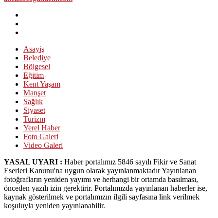
Asayiş
Belediye
Bölgesel
Eğitim
Kent Yaşam
Manşet
Sağlık
Siyaset
Turizm
Yerel Haber
Foto Galeri
Video Galeri
YASAL UYARI :
Haber portalımız 5846 sayılı Fikir ve Sanat
Eserleri Kanunu'na uygun olarak yayınlanmaktadır Yayınlanan
fotoğrafların yeniden yayımı ve herhangi bir ortamda basılması,
önceden yazılı izin gerektirir. Portalımızda yayınlanan haberler ise,
kaynak gösterilmek ve portalımızın ilgili sayfasına link verilmek
koşuluyla yeniden yayınlanabilir.