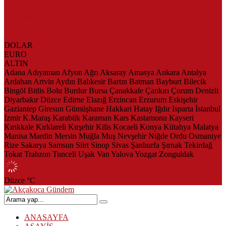
AKÇAKOCA’DA İŞ DÜNYASININ KALBİ KALE KOYU
LANSMANINDA ATTI
Saklı Koy Otel’de Yoğunluk: Misafirler Yer Bulmakta Zorlandı
SAHİLLERDE TEMİZLİK ALARMI!
DOLAR
EURO
ALTIN
Adana
Adıyaman
Afyon
Ağrı
Aksaray
Amasya
Ankara
Antalya
Ardahan
Artvin
Aydın
Balıkesir
Bartın
Batman
Bayburt
Bilecik
Bingöl
Bitlis
Bolu
Burdur
Bursa
Çanakkale
Çankırı
Çorum
Denizli
Diyarbakır
Düzce
Edirne
Elazığ
Erzincan
Erzurum
Eskişehir
Gaziantep
Giresun
Gümüşhane
Hakkari
Hatay
Iğdır
Isparta
İstanbul
İzmir
K.Maraş
Karabük
Karaman
Kars
Kastamonu
Kayseri
Kırıkkale
Kırklareli
Kırşehir
Kilis
Kocaeli
Konya
Kütahya
Malatya
Manisa
Mardin
Mersin
Muğla
Muş
Nevşehir
Niğde
Ordu
Osmaniye
Rize
Sakarya
Samsun
Siirt
Sinop
Sivas
Şanlıurfa
Şırnak
Tekirdağ
Tokat
Trabzon
Tunceli
Uşak
Van
Yalova
Yozgat
Zonguldak
Düzce
°C
ANASAYFA