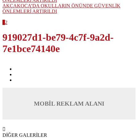
AKÇAKOCA’DA OKULLARIN ÖNÜNDE GÜVENLİK
ÖNLEMLERİ ARTIRILDI
1
2
919027d1-be79-4c7f-9a2d-
7e1bce74140e
MOBİL REKLAM ALANI
DİĞER GALERİLER