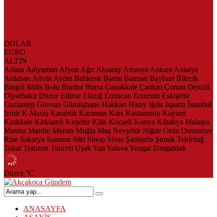
AKÇAKOCA’DA İŞ DÜNYASININ KALBİ KALE KOYU
LANSMANINDA ATTI
Saklı Koy Otel’de Yoğunluk: Misafirler Yer Bulmakta Zorlandı
SAHİLLERDE TEMİZLİK ALARMI!
DOLAR
EURO
ALTIN
Adana
Adıyaman
Afyon
Ağrı
Aksaray
Amasya
Ankara
Antalya
Ardahan
Artvin
Aydın
Balıkesir
Bartın
Batman
Bayburt
Bilecik
Bingöl
Bitlis
Bolu
Burdur
Bursa
Çanakkale
Çankırı
Çorum
Denizli
Diyarbakır
Düzce
Edirne
Elazığ
Erzincan
Erzurum
Eskişehir
Gaziantep
Giresun
Gümüşhane
Hakkari
Hatay
Iğdır
Isparta
İstanbul
İzmir
K.Maraş
Karabük
Karaman
Kars
Kastamonu
Kayseri
Kırıkkale
Kırklareli
Kırşehir
Kilis
Kocaeli
Konya
Kütahya
Malatya
Manisa
Mardin
Mersin
Muğla
Muş
Nevşehir
Niğde
Ordu
Osmaniye
Rize
Sakarya
Samsun
Siirt
Sinop
Sivas
Şanlıurfa
Şırnak
Tekirdağ
Tokat
Trabzon
Tunceli
Uşak
Van
Yalova
Yozgat
Zonguldak
Düzce
°C
ANASAYFA