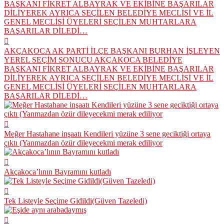
AKÇAKOCA AK PARTİ İLÇE BAŞKANI BURHAN İŞLEYEN
YEREL SEÇİM SONUCU AKÇAKOCA BELEDİYE
BAŞKANI FİKRET ALBAYRAK VE EKİBİNE BAŞARILAR
DİLİYEREK AYRICA SEÇİLEN BELEDİYE MECLİSİ VE İL
GENEL MECLİSİ ÜYELERİ SEÇİLEN MUHTARLARA
BAŞARILAR DİLEDİ…
Meğer Hastahane inşaatı Kendileri yüzüne 3 sene geciktiği ortaya
çıktı (Yanmazdan özür dileyecekmi merak ediliyor
Akçakoca’lının Bayramını kutladı
Tek Listeyle Seçime Gidildi(Güven Tazeledi)