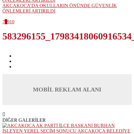
AKÇAKOCA’DA OKULLARIN ÖNÜNDE GÜVENLİK
ÖNLEMLERİ ARTIRILDI
7
8
9
10
583296155_17983418060916534
MOBİL REKLAM ALANI
DİĞER GALERİLER