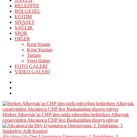
ASAYİŞ
BELEDİYE
BÖLGESEL
EĞİTİM
SİYASET
SAĞLIK
SPOR
DİĞER
Kent Yaşam
Köşe Yazıları
Turizm
Yerel Haber
FOTO GALERİ
VİDEO GALERİ
Herkes Albayrak’ın CHP’den istifa edeceğini beklerken Albayrak
cezaevinden Akçakoca CHP ilçe Başkanlığını dizayn ediyor
Akçakoca’da Dev Uyuşturucu Operasyonu: 1 Tutuklama, 3