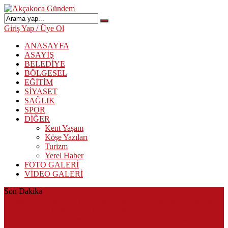
Giriş Yap / Üye Ol
ANASAYFA
ASAYİŞ
BELEDİYE
BÖLGESEL
EĞİTİM
SİYASET
SAĞLIK
SPOR
DİĞER
Kent Yaşam
Köşe Yazıları
Turizm
Yerel Haber
FOTO GALERİ
VİDEO GALERİ
Son Dakika
Herkes Albayrak’ın CHP’den istifa edeceğini beklerken Albayrak
cezaevinden Akçakoca CHP ilçe Başkanlığını dizayn ediyor
Akçakoca’da Dev Uyuşturucu Operasyonu: 1 Tutuklama, 3
Şüpheliye Adli Kontrol