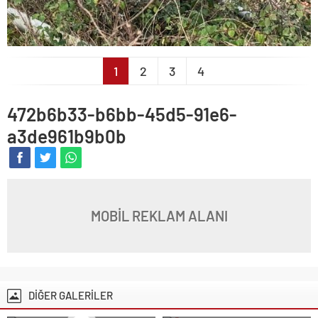
1
2
3
4
472b6b33-b6bb-45d5-91e6-
a3de961b9b0b
MOBİL REKLAM ALANI
DİĞER GALERİLER