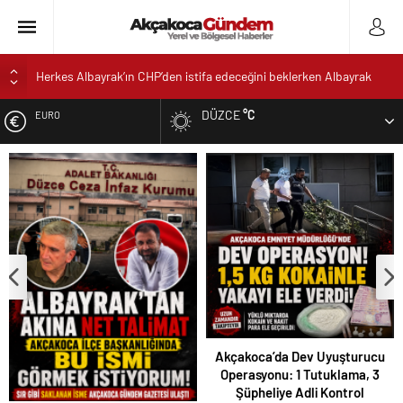
Herkes Albayrak’ın CHP’den istifa edeceğini beklerken Albayrak
cezaevinden Akçakoca CHP ilçe Başkanlığını dizayn ediyor
Akçakoca’da Dev Uyuşturucu Operasyonu: 1 Tutuklama, 3
DÜZCE
°C
EURO
Şüpheliye Adli Kontrol
AKÇAKOCA’DA İŞ DÜNYASININ KALBİ KALE KOYU
ALTIN
LANSMANINDA ATTI
Saklı Koy Otel’de Yoğunluk: Misafirler Yer Bulmakta Zorlandı
DOLAR
SAHİLLERDE TEMİZLİK ALARMI!
Akçakoca’da Dev Uyuşturucu
Operasyonu: 1 Tutuklama, 3
Şüpheliye Adli Kontrol