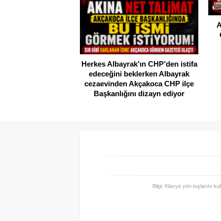
A
Herkes Albayrak’ın CHP’den istifa
edeceğini beklerken Albayrak
cezaevinden Akçakoca CHP ilçe
Başkanlığını dizayn ediyor
Bilgi: Klavye yön tuşlarını ku