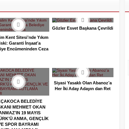
Gözler Esvet Başkana Çevrildi
im Kent Sitesi’nde Yıkım
iski: Garanti İnşaat’a
iye Encümeninden Ceza
Siyasi Yasaklı Olan Abanoz’a
Her İki Aday Adayın dan Ret
KÇAKOCA BELEDİYE
KANI MEHMET OKAN
ANMAZ’IN 19 MAYIS
ÜRK’Ü ANMA, GENÇLİK
VE SPOR BAYRAMI