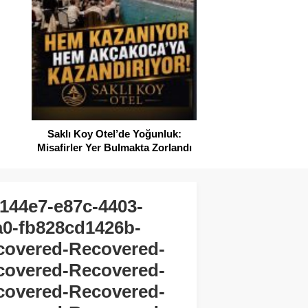
Saklı Koy Otel’de Yoğunluk:
Misafirler Yer Bulmakta Zorlandı
144e7-e87c-4403-
a0-fb828cd1426b-
covered-Recovered-
covered-Recovered-
covered-Recovered-