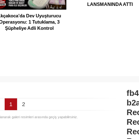
LANSMANINDA ATTI
kçakoca’da Dev Uyuşturucu
Operasyonu: 1 Tutuklama, 3
Şüpheliye Adli Kontrol
fb4
b2
1
2
Re
llanarak galeri resimleri arasında geçiş yapabilirsiniz.
Re
Re