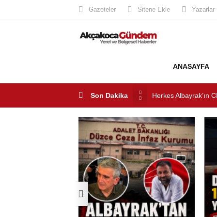
Gazeteler
Sitene Ekle
Yazarlar
ANASAYFA
Herkes Albayrak’ın C
Akçakoca CHP ilçe Ba
Son Dakika
Akçakoca’da Dev Uyu
AKÇAKOCA’DA İŞ D
Saklı Koy Otel’de Yoğ
SAHİLLERDE TEMİZ