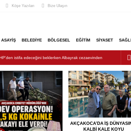
Köşe Yazıları
Bize Ulaşın
ASAYİŞ
BELEDİYE
BÖLGESEL
EĞİTİM
SİYASET
SAĞL
HP’den istifa edeceğini beklerken Albayrak cezaevinden
şkanlığını dizayn ediyor
şturucu Operasyonu: 1 Tutuklama, 3 Şüpheliye Adli Kontrol
ÜNYASININ KALBİ KALE KOYU LANSMANINDA ATTI
unluk: Misafirler Yer Bulmakta Zorlandı
LİK ALARMI!
AKÇAKOCA’DA İŞ DÜNYASI
KALBİ KALE KOYU