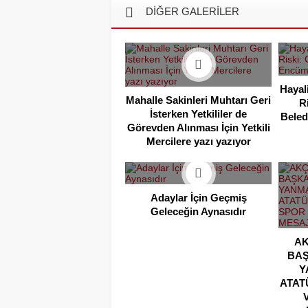
DİĞER GALERİLER
Hayal
Mahalle Sakinleri Muhtarı Geri
R
İsterken Yetkililer de
Beled
Görevden Alınması İçin Yetkili
Mercilere yazı yazıyor
Adaylar İçin Geçmiş
Geleceğin Aynasıdır
A
BAŞ
Y
ATAT