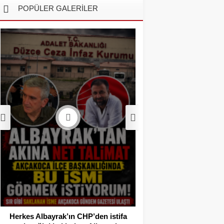
POPÜLER GALERİLER
Akçakoca’da Dev
Operasyonu: 1 Tutukl
Adli Kont
Herkes Albayrak’ın CHP’den istifa